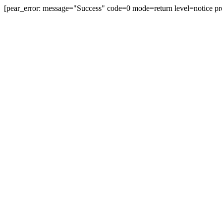
[pear_error: message="Success" code=0 mode=return level=notice
prefix="" info=""]
無料登録
ログイン
テーマトップ
プロ野球
中日ドラゴンズ
中日ドラゴンズ
このテーマのついた記事：270件
このテーマに投稿された記事
2011年 中日ドラゴンズ ...
JUGEMテーマ：中日ドラゴンズ ★ﾍﾞｽﾄｵｰﾀﾞｰ 左から打順、守備位
置、選手名、その打順かつ守備のｽﾀﾒﾝ数/(下記打順守備以外を含む)総ｽ
ﾀﾒﾝ数 ...
プロ野球ベストオ... | 2011.11.12 Sat 11:13