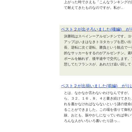
上がった時でさえも「こんなランキングの
て耐えてきたものなのですが。私が...
ベスト２が出そろいました(後編) が
決勝戦はスペインーアルゼンチンです。ヨ
アップはいまはなきトヨタカップを思い出
長、逆転に次ぐ逆転、勝負という観点で一
的なサッカーをするのがアルゼンチン。素
ボールを触れず、後半途中で交代します。
憩してたフランスが、あれだけ追い回してもず
ベスト２が出揃いました(前編) がり
とは、なかなか言わないわけなんですが。
ら、３２、１６，８、４と書き続けてきた
れを書かなければならないという謎の使命
ることができました。この場を借りて御礼
線、おとも、賑やかしになっていれば幸い
ろんな人がいろいろ書いたり語っ...