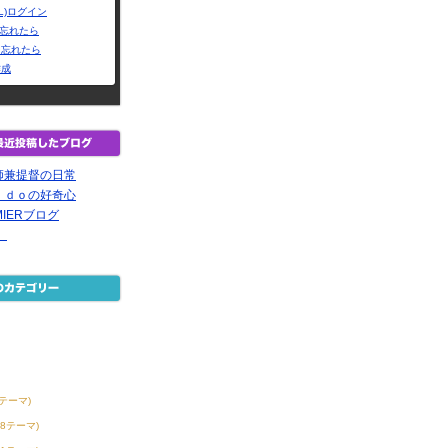
L)ログイン
Dを忘れたら
を忘れたら
作成
師兼提督の日常
ｉｄｏの好奇心
IERブログ
空
6テーマ)
38テーマ)