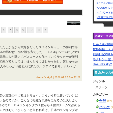
»セキュア(SS
»JUGEM I
»パスワード
»無料ブログ
6
7
8
9
10
11
>
社会人兼召喚
わたしが昔から大好きだったスペインサッカーの勝利で幕
世界発信 ｇ
ルの戦いは、強い勝ち方でした。 4-3-3をベースにしつつ
雑兵日記PREM
場所に人が動いてパスコースを作っていくサッカーが勝利
モクレンと
て来た私としては、ほんとうに楽しかったし、嬉しかった
Haeun\'s sky2
に人をしっかり捕まえに来たウルグアイであり、ポルトガ
Haeun\'s sky2 | 2026.07.25 Sat 22:21
ジャンル
スポーツ
カテゴリー
深い混乱の中に私はおります。こういう時は書いていけば
いるのですが、こんなに複雑な気持ちになるのは久しぶり
全般
(12
初めてＦＩＦＡランキングの１位から４位のチームで占めら
バスケ
(
ングはあてにならないと言われ続け、日本のランキングが