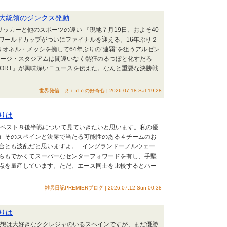
大統領のジンクス発動
サッカーと他のスポーツの違い 『現地７月19日、およそ40
ワールドカップがついにファイナルを迎える。16年ぶり２
リオネル・メッシを擁して64年ぶりの“連覇”を狙うアルゼン
ージ・スタジアムは間違いなく熱狂のるつぼと化すだろ
PORT』が興味深いニュースを伝えた。なんと重要な決勝戦
世界発信 ｇｉｄｏの好奇心 | 2026.07.18 Sat 19:28
りは
てベスト８後半戦について見ていきたいと思います。私の優
）そのスペインと決勝で当たる可能性のある４チームのお
合とも波乱だと思いますよ。 イングランドーノルウェー
らもでかくてスーパーなセンターフォワードを有し、手堅
点を量産しています。ただ、エース同士を比較するとハー
雑兵日記PREMIERブログ | 2026.07.12 Sun 00:38
りは
予想は大好きなククレジャのいるスペインですが、まだ優勝