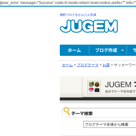
[pear_error: message="Success" code=0 mode=return level=notice prefix="" info=""
無料ブログをかんたん作成
ホーム
>
ブログテーマ
>
お題
>
サッカーワー