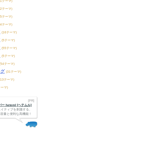
21テーマ)
32テーマ)
55テーマ)
44テーマ)
球
(16テーマ)
球
(5テーマ)
球
(55テーマ)
ー
(5テーマ)
(54テーマ)
ーグ
(31テーマ)
213テーマ)
テーマ)
[PR]
 heteml [ヘテムル]
エイティブを刺激する、
Bの大容量と便利な高機能！