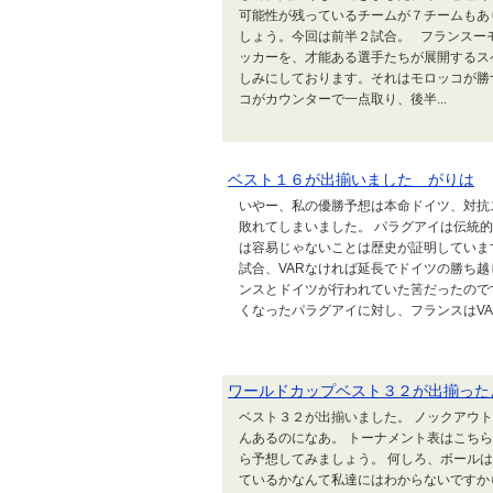
可能性が残っているチームが７チームもあ
しょう。今回は前半２試合。 フランスー
ッカーを、才能ある選手たちが展開するス
しみにしております。それはモロッコが勝
コがカウンターで一点取り、後半...
ベスト１６が出揃いました がりは
いやー、私の優勝予想は本命ドイツ、対抗
敗れてしまいました。 パラグアイは伝統
は容易じゃないことは歴史が証明していま
試合、VARなければ延長でドイツの勝ち
ンスとドイツが行われていた筈だったので
くなったパラグアイに対し、フランスはVARで
ワールドカップベスト３２が出揃った
ベスト３２が出揃いました。 ノックアウ
んあるのになあ。 トーナメント表はこち
ら予想してみましょう。 何しろ、ボール
ているかなんて私達にはわからないですか