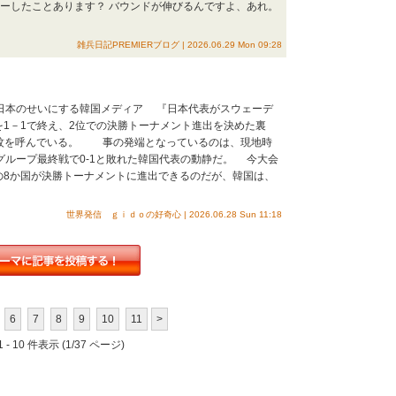
カーしたことあります？ バウンドが伸びるんですよ、あれ。
雑兵日記PREMIERブログ | 2026.06.29 Mon 09:28
 日本のせいにする韓国メディア 『日本代表がスウェーデ
を1－1で終え、2位での決勝トーナメント進出を決めた裏
波紋を呼んでいる。 事の発端となっているのは、現地時
グループ最終戦で0-1と敗れた韓国代表の動静だ。 今大会
の8か国が決勝トーナメントに進出できるのだが、韓国は、
世界発信 ｇｉｄｏの好奇心 | 2026.06.28 Sun 11:18
6
7
8
9
10
11
>
 - 10 件表示 (1/37 ページ)