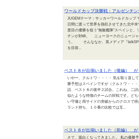
ワールドカップ決勝戦：アルゼンチン
JUGEMテーマ：サッカーワールドカップ 
日間に渡って世界を熱狂させてきた北中米
度目の優勝を狙う“無敵艦隊”スペインと、
チンが対峙。 ニューヨークのニュージャ
う。 そんななか、英メディア『talkS
を目前...
ベスト８が出揃いました（後編） が
いやー、クルトワ・・・・ 気を取り直し
勝予想はスペインですが（クルトワ・・・
話、ベスト８の後半２試合。これね、二試
似たような特徴のチームの対戦です。どち
い守備と両サイドの突破からのクロスで得
ランド持ち、１０番の比較では互...
ベスト８が出揃いました（前編） が
さて、面白くなってきました。 私の優勝