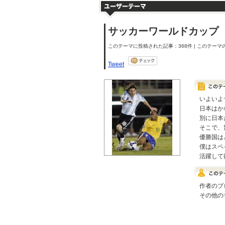
サッカーワールドカップ
このテーマに投稿された記事：368件 | このテーマの
Tweet
いよいよ
日本はか
別に日本
そこで、
優勝国は
僕はスペ
活躍して
作者のブ
その他の