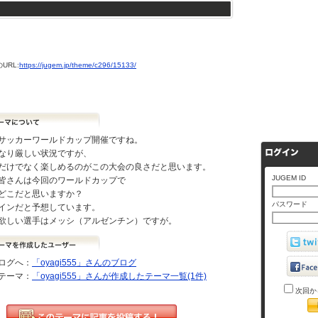
URL:
https://jugem.jp/theme/c296/15133/
サッカーワールドカップ開催ですね。
なり厳しい状況ですが、
だけでなく楽しめるのがこの大会の良さだと思います。
JUGEM ID
皆さんは今回のワールドカップで
どこだと思いますか？
パスワード
インだと予想しています。
欲しい選手はメッシ（アルゼンチン）ですが。
ログへ：
「oyagi555」さんのブログ
テーマ：
「oyagi555」さんが作成したテーマ一覧(1件)
次回か