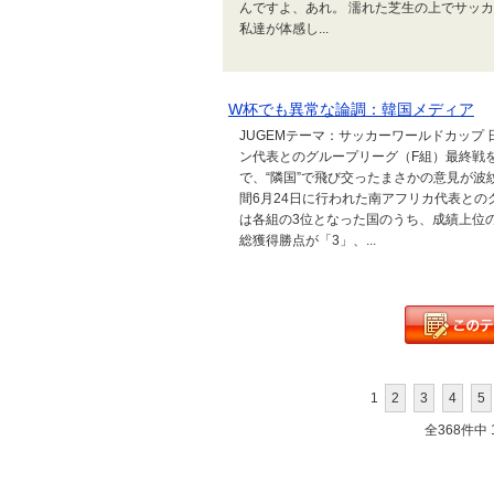
んですよ、あれ。 濡れた芝生の上でサッ
私達が体感し...
W杯でも異常な論調：韓国メディア
JUGEMテーマ：サッカーワールドカップ
ン代表とのグループリーグ（F組）最終戦
で、“隣国”で飛び交ったまさかの意見が
間6月24日に行われた南アフリカ代表との
は各組の3位となった国のうち、成績上位
総獲得勝点が「3」、...
1
2
3
4
5
全368件中 1