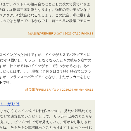
ります。ベスト８の組み合わせとともに改めて見ていきま
モロッコ 旧宗主国対決となります。強度の高いモダンなサ
ペクタクルな試合になるでしょう。この試合、私は最も楽
つのではと思っているからです。前半の早い段階でモロッ
雑兵日記PREMIERブログ | 2026.07.10 Fri 00:38
スペインだったわけですが、ドイツが３２でパラグアイに
的に守り固いし、サッカーしなくなったときの彼らを崩すの
すが、仕上がる前のドイツがそこで引っかかるとは。あの
越しだったはず。。。 現在（７月５日２３時）時点ではフラ
すが、フランスーパラグアイとなり、またサッカーをしな
得...
雑兵日記PREMIERブログ | 2026.07.06 Mon 00:12
よ がりは
トじゃなくてスイス式でやればいいのに。 見たい対戦たくさ
らなどで適宜見ていただくとして。 サッカー以外のところか
は丸いし、ピッチの中で何が見えていて、何がやり取りされ
らね。 そもそも公式球触ったことあります？ めっちゃ弾む