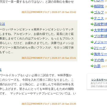
バレー
(
浮沈で一喜一憂するものではない」と謎の自制心を働かせ
格闘技
(
ゴルフ
雑兵日記PREMIERブログ | 2026.07.18 Sat 23:42
(
テニス
(
りは
高校野
ーロッパチャンピオンｖｓ南米チャンピオンというマッチ
大学野
しますね。アルゼンチン、お疲れ様でした。延長に次ぐ延
プロ野
番楽しませてくれたのはアルゼンチン。もっともプロレス
メジャ
晴らしい。だけど、お疲れさまでした。決勝ではメッシは
アスリート能力のめちゃ高いフランスが、モロッコ戦で休
Jリーグ
っと...
海外リ
雑兵日記PREMIERブログ | 2026.07.18 Sat 23:41
その他
(
お題
(16
は
 ワールドカップもいよいよ残り二試合です。Ｗ杯序盤か
このシリーズも、今回を入れて残り二回となりました。こ
レンタルサーバー
あなたのクリ
感のおかげで、より熱心に、より楽しんで今回のＷ杯を見
200.71G
申し上げます。皆さんにとってもＷ杯を楽しむための補助
です。 マッチレビューやマッチプレビューについては、い
雑兵日記PREMIERブログ | 2026.07.18 Sat 23:35