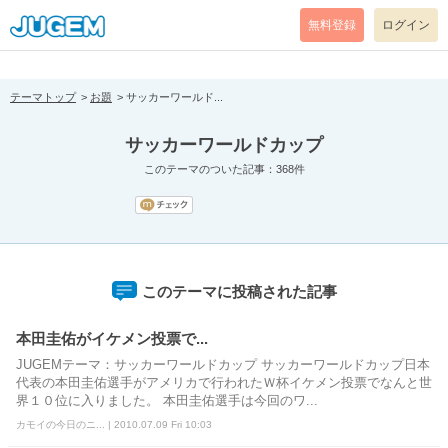
[pear_error: message="Success" code=0 mode=return level=notice
prefix="" info=""]
無料登録
ログイン
テーマトップ
お題
サッカーワールド...
サッカーワールドカップ
このテーマのついた記事：368件
このテーマに投稿された記事
本田圭佑がイケメン投票で...
JUGEMテーマ：サッカーワールドカップ サッカーワールドカップ日本
代表の本田圭佑選手がアメリカで行われたＷ杯イケメン投票でなんと世
界１０位に入りました。 本田圭佑選手は今回のワ...
カモイの今日のニ... | 2010.07.09 Fri 10:03