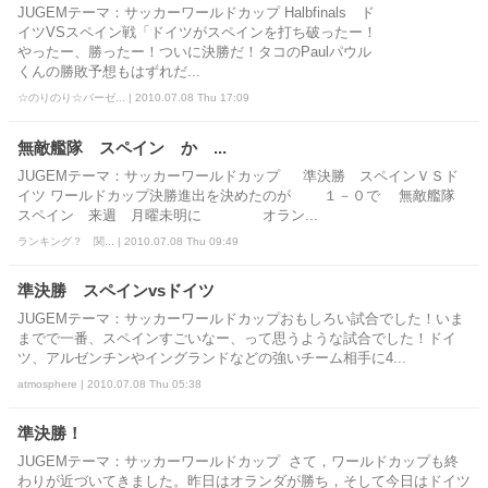
JUGEMテーマ：サッカーワールドカップ Halbfinals ド
イツVSスペイン戦「ドイツがスペインを打ち破ったー！
やったー、勝ったー！ついに決勝だ！タコのPaulパウル
くんの勝敗予想もはずれだ...
☆のりのり☆バーゼ... | 2010.07.08 Thu 17:09
無敵艦隊 スペイン か ...
JUGEMテーマ：サッカーワールドカップ 準決勝 スペインＶＳド
イツ ワールドカップ決勝進出を決めたのが １－０で 無敵艦隊
スペイン 来週 月曜未明に オラン...
ランキング？ 関... | 2010.07.08 Thu 09:49
準決勝 スペインvsドイツ
JUGEMテーマ：サッカーワールドカップおもしろい試合でした！いま
までで一番、スペインすごいなー、って思うような試合でした！ドイ
ツ、アルゼンチンやイングランドなどの強いチーム相手に4...
atmosphere | 2010.07.08 Thu 05:38
準決勝！
JUGEMテーマ：サッカーワールドカップ さて，ワールドカップも終
わりが近づいてきました。昨日はオランダが勝ち，そして今日はドイツ