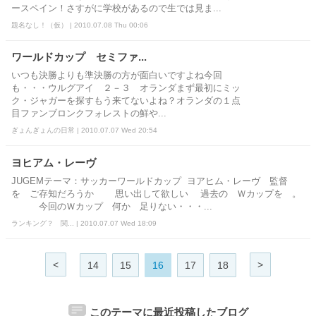
ースペイン！さすがに学校があるので生では見ま...
題名なし！（仮） | 2010.07.08 Thu 00:06
ワールドカップ セミファ...
いつも決勝よりも準決勝の方が面白いですよね今回
も・・・ウルグアイ ２－３ オランダまず最初にミッ
ク・ジャガーを探すもう来てないよね？オランダの１点
目ファンブロンクフォレストの鮮や...
ぎょんぎょんの日常 | 2010.07.07 Wed 20:54
ヨヒアム・レーヴ
JUGEMテーマ：サッカーワールドカップ ヨアヒム・レーヴ 監督
を ご存知だろうか 思い出して欲しい 過去の Ｗカップを 。
今回のＷカップ 何か 足りない・・・...
ランキング？ 関... | 2010.07.07 Wed 18:09
<
>
14
15
16
17
18
このテーマに最近投稿したブログ