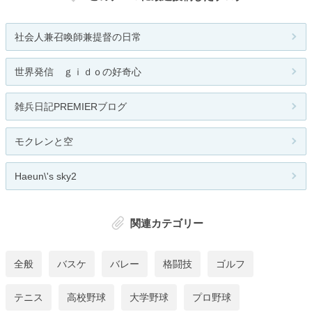
社会人兼召喚師兼提督の日常
世界発信 ｇｉｄｏの好奇心
雑兵日記PREMIERブログ
モクレンと空
Haeun\'s sky2
関連カテゴリー
全般
バスケ
バレー
格闘技
ゴルフ
テニス
高校野球
大学野球
プロ野球