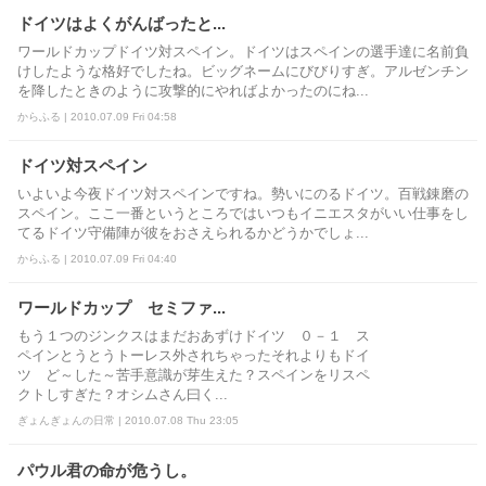
ドイツはよくがんばったと...
ワールドカップドイツ対スペイン。ドイツはスペインの選手達に名前負
けしたような格好でしたね。ビッグネームにびびりすぎ。アルゼンチン
を降したときのように攻撃的にやればよかったのにね...
からふる | 2010.07.09 Fri 04:58
ドイツ対スペイン
いよいよ今夜ドイツ対スペインですね。勢いにのるドイツ。百戦錬磨の
スペイン。ここ一番というところではいつもイニエスタがいい仕事をし
てるドイツ守備陣が彼をおさえられるかどうかでしょ...
からふる | 2010.07.09 Fri 04:40
ワールドカップ セミファ...
もう１つのジンクスはまだおあずけドイツ ０－１ ス
ペインとうとうトーレス外されちゃったそれよりもドイ
ツ ど～した～苦手意識が芽生えた？スペインをリスペ
クトしすぎた？オシムさん曰く...
ぎょんぎょんの日常 | 2010.07.08 Thu 23:05
パウル君の命が危うし。