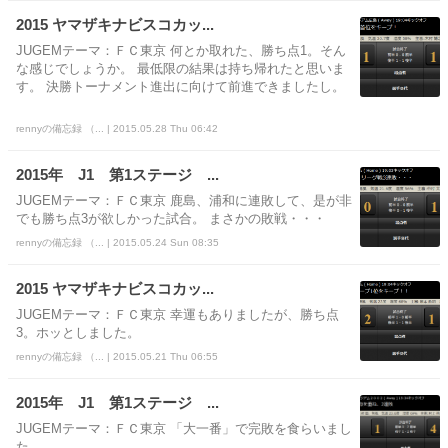
2015 ヤマザキナビスコカッ...
JUGEMテーマ：ＦＣ東京 何とか取れた、勝ち点1。そん
な感じでしょうか。 最低限の結果は持ち帰れたと思いま
す。 決勝トーナメント進出に向けて前進できましたし。
rennyの備忘録 （... | 2015.05.28 Thu 06:42
2015年 J1 第1ステージ ...
JUGEMテーマ：ＦＣ東京 鹿島、浦和に連敗して、是が非
でも勝ち点3が欲しかった試合。 まさかの敗戦・・・
rennyの備忘録 （... | 2015.05.24 Sun 08:35
2015 ヤマザキナビスコカッ...
JUGEMテーマ：ＦＣ東京 幸運もありましたが、勝ち点
3。ホッとしました。
rennyの備忘録 （... | 2015.05.21 Thu 06:55
2015年 J1 第1ステージ ...
JUGEMテーマ：ＦＣ東京 「大一番」で完敗を食らいまし
た。。。