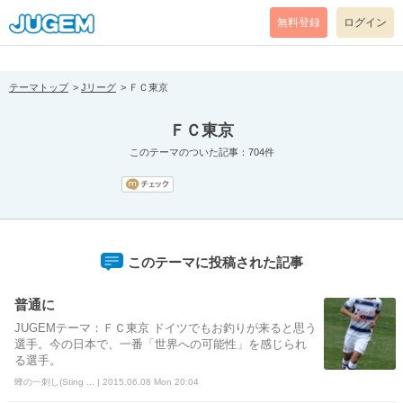
[pear_error: message="Success" code=0 mode=return level=notice
prefix="" info=""]
無料登録
ログイン
テーマトップ
Jリーグ
ＦＣ東京
ＦＣ東京
このテーマのついた記事：704件
このテーマに投稿された記事
普通に
JUGEMテーマ：ＦＣ東京 ドイツでもお釣りが来ると思う
選手。今の日本で、一番「世界への可能性」を感じられ
る選手。
蜂の一刺し(Sting ... | 2015.06.08 Mon 20:04