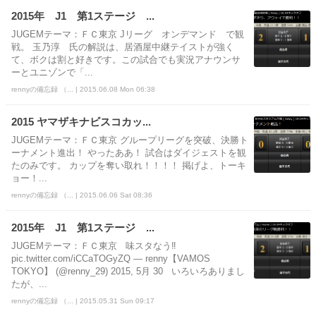
2015年 J1 第1ステージ ...
JUGEMテーマ：ＦＣ東京 Jリーグ オンデマンド で観
戦。 玉乃淳 氏の解説は、居酒屋中継テイストが強く
て、ボクは割と好きです。この試合でも実況アナウンサ
ーとユニゾンで「...
rennyの備忘録 （... | 2015.06.08 Mon 06:38
2015 ヤマザキナビスコカッ...
JUGEMテーマ：ＦＣ東京 グループリーグを突破、決勝ト
ーナメント進出！ やったああ！ 試合はダイジェストを観
たのみです。 カップを奪い取れ！！！！ 掲げよ、トーキ
ョー！...
rennyの備忘録 （... | 2015.06.06 Sat 08:36
2015年 J1 第1ステージ ...
JUGEMテーマ：ＦＣ東京 味スタなう‼️
pic.twitter.com/iCCaTOGyZQ — renny【VAMOS
TOKYO】 (@renny_29) 2015, 5月 30 いろいろありまし
たが、...
rennyの備忘録 （... | 2015.05.31 Sun 09:17