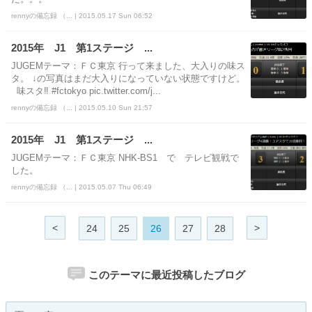
rennyの備忘録 （... | 2015.05.17 Sun 06:52
2015年 J1 第1ステージ ...
JUGEMテーマ：ＦＣ東京 行って来ました、大入りの味ス
タ。 ↓の写真はまだ大入りになっていない状態ですけど。
味スタ‼️ #fctokyo pic.twitter.com/j...
rennyの備忘録 （... | 2015.05.10 Sun 21:57
2015年 J1 第1ステージ ...
JUGEMテーマ：ＦＣ東京 NHK-BS1 で テレビ観戦で
した。
rennyの備忘録 （... | 2015.05.07 Thu 06:49
<
>
24
25
26
27
28
このテーマに最近投稿したブログ