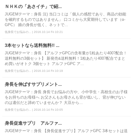
ＮＨＫの「あさイチ」で紹...
JUGEMテーマ：身長 注) 当口コミは「個人の感想であり、商品の効能
を確約するものではありません」 口コミから大変期待しています（α-
GPC） 娘の身長が低く、ネットで...
低身長でお悩みの... | 2016.10.14 Fri 10:21
3本セットなら送料無料!! ...
JUGEMテーマ：身長 【アルファGPCの含有量が1粒あたり400?配合！
送料無料の3個セット】 新発売&送料無料！1粒あたり400?配合でまと
め買いがオトク 3個セット アルファGPC ア...
低身長でお悩みの... | 2016.10.14 Fri 10:19
身長を伸ばすサプリメント...
JUGEMテーマ：身長 身長でお悩みの方や、小中学生・高校生のお子様
をお持ちのお母様へ お父さんもお母さんも背が低いし、背が伸びない
のは遺伝だと諦めていませんか？ 大豆から...
低身長でお悩みの... | 2016.10.14 Fri 10:05
身長促進サプリ アルファ...
JUGEMテーマ：身長 【身長促進サプリ】アルファGPC 3本セットは送