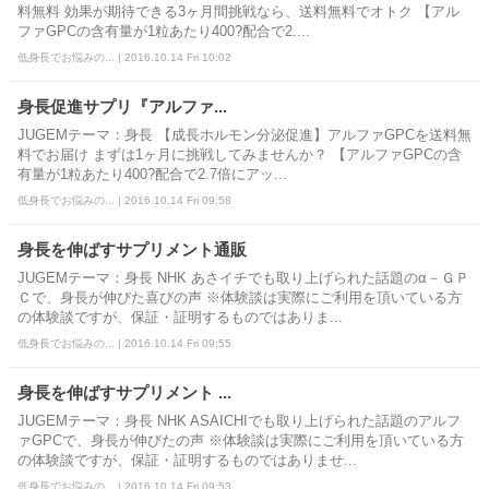
料無料 効果が期待できる3ヶ月間挑戦なら、送料無料でオトク 【アル
ファGPCの含有量が1粒あたり400?配合で2....
低身長でお悩みの... | 2016.10.14 Fri 10:02
身長促進サプリ『アルファ...
JUGEMテーマ：身長 【成長ホルモン分泌促進】アルファGPCを送料無
料でお届け まずは1ヶ月に挑戦してみませんか？ 【アルファGPCの含
有量が1粒あたり400?配合で2.7倍にアッ...
低身長でお悩みの... | 2016.10.14 Fri 09:58
身長を伸ばすサプリメント通販
JUGEMテーマ：身長 NHK あさイチでも取り上げられた話題のα－ＧＰ
Ｃで、身長が伸びた喜びの声 ※体験談は実際にご利用を頂いている方
の体験談ですが、保証・証明するものではありま...
低身長でお悩みの... | 2016.10.14 Fri 09:55
身長を伸ばすサプリメント ...
JUGEMテーマ：身長 NHK ASAICHIでも取り上げられた話題のアルフ
ァGPCで、身長が伸びたの声 ※体験談は実際にご利用を頂いている方
の体験談ですが、保証・証明するものではありませ...
低身長でお悩みの... | 2016.10.14 Fri 09:53