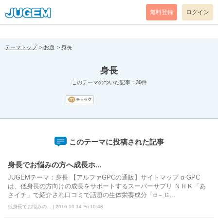
[pear_error: message="Success" code=0 mode=return level=notice
prefix="" info=""]
無料登録
ログイン
テーマトップ
お題
身長
身長
このテーマのついた記事：30件
このテーマに投稿された記事
身長でお悩みの方へ成長ホ...
JUGEMテーマ：身長 【アルファGPCの通販】サイトマップ α-GPC
は、低身長の方向けの成長をサポートするスーパーサプリ ＮＨＫ「あ
さイチ」で紹介され口コミで話題の生体栄養成分「α－Ｇ...
低身長でお悩みの... | 2016.10.14 Fri 10:48