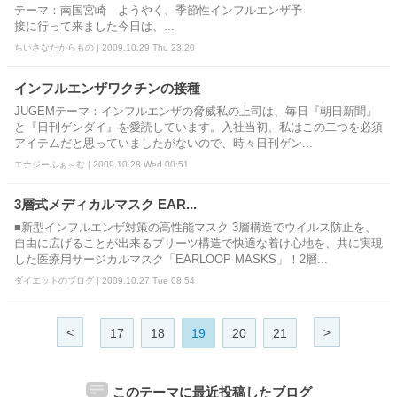
テーマ：南国宮崎 ようやく、季節性インフルエンザ予
接に行って来ました今日は、...
ちいさなたからもの | 2009.10.29 Thu 23:20
インフルエンザワクチンの接種
JUGEMテーマ：インフルエンザの脅威私の上司は、毎日『朝日新聞』
と『日刊ゲンダイ』を愛読しています。入社当初、私はこの二つを必須
アイテムだと思っていましたがないので、時々日刊ゲン...
エナジーふぁ～む | 2009.10.28 Wed 00:51
3層式メディカルマスク EAR...
■新型インフルエンザ対策の高性能マスク 3層構造でウイルス防止を、
自由に広げることが出来るプリーツ構造で快適な着け心地を、共に実現
した医療用サージカルマスク「EARLOOP MASKS」！2層...
ダイエットのブログ | 2009.10.27 Tue 08:54
<
>
17
18
19
20
21
このテーマに最近投稿したブログ