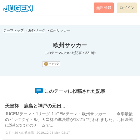
[pear_error: message="Success" code=0 mode=return level=notice
prefix="" info=""]
無料登録
ログイン
テーマトップ
海外リーグ
欧州サッカー
欧州サッカー
このテーマのついた記事：8219件
このテーマに投稿された記事
天皇杯 鹿島と神戸の元日...
JUGEMテーマ：Jリーグ JUGEMテーマ：欧州サッカー 今季最後
のビッグタイトル、天皇杯の準決勝が12/21に行われました。元日決戦
に進むのはどのチームで...
ＧＴ－40Ｘの航海記 | 2019.12.23 Mon 02:17