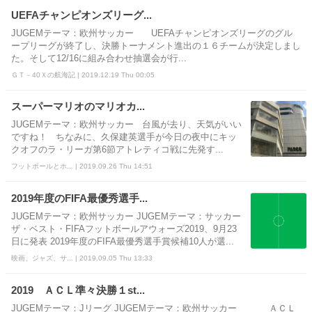
UEFAチャンピオンズリーグ...
JUGEMテーマ：欧州サッカー UEFAチャンピオンズリーグのグル
ープリーグが終了し、決勝トーナメント進出の１６チームが決定しまし
た。そして12/16に組み合わせ抽選会が行...
ＧＴ－40Ｘの航海記 | 2019.12.19 Thu 00:05
スーパーマリオのマリオカ...
JUGEMテーマ：欧州サッカー 台風が去り、天気がいい
ですね！ ちなみに、久保建英選手が今日の夜中にキッ
クオフのラ・リーガ第6節アトレティコ戦に先発す...
フットボールとホ... | 2019.09.26 Thu 14:51
2019年度のFIFA最優秀選手...
JUGEMテーマ：欧州サッカー JUGEMテーマ：サッカー
ザ・ベスト・FIFAフットボールアウォーズ2019、9月23
日に発表 2019年度のFIFA最優秀選手賞候補10人が選...
映画、ジャズ、サ... | 2019.09.05 Thu 13:33
2019 ＡＣＬ準々決勝１st...
JUGEMテーマ：Jリーグ JUGEMテーマ：欧州サッカー ＡＣＬ