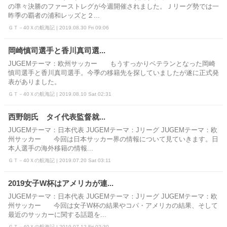
の準々決勝のファーストレグが今週開催されました。Ｊリーグ勢では一
昨季の覇者の浦和レッズと２...
ＧＴ－40Ｘの航海記 | 2019.08.30 Fri 09:06
岡崎慎司選手と香川真司選...
JUGEMテーマ：欧州サッカー もうすっかりベテランとなった岡崎
慎司選手と香川真司選手。今季の移籍先を探していましたが遂に正式発
表がありました。
ＧＴ－40Ｘの航海記 | 2019.08.10 Sat 02:31
西野朗氏 タイ代表監督就...
JUGEMテーマ：日本代表 JUGEMテーマ：Jリーグ JUGEMテーマ：欧
州サッカー 今回は日本サッカー界の情報について見ていきます。日
本人選手の海外移籍の情報...
ＧＴ－40Ｘの航海記 | 2019.07.20 Sat 03:11
2019女子W杯はアメリカが連...
JUGEMテーマ：日本代表 JUGEMテーマ：Jリーグ JUGEMテーマ：欧
州サッカー 今回は女子W杯の結果やコパ・アメリカの結果、そして
最近のサッカーに関する話題を...
ＧＴ－40Ｘの航海記 | 2019.07.12 Fri 02:30