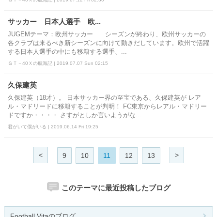
サッカー 日本人選手 欧...
JUGEMテーマ：欧州サッカー シーズンが終わり、欧州サッカーの
各クラブは来るべき新シーズンに向けて動きだしています。欧州で活躍
する日本人選手の中にも移籍する選手、...
ＧＴ－40Ｘの航海記 | 2019.07.07 Sun 02:15
久保建英
久保建英（18才）。 日本サッカー界の至宝である、久保建英が レア
ル・マドリードに移籍することが判明！ FC東京からレアル・マドリー
ドですか・・・・ さすがとしか言いようがな...
君がいて僕がいる | 2019.06.14 Fri 19:25
<
>
9
10
11
12
13
このテーマに最近投稿したブログ
Football Vitaのブログ