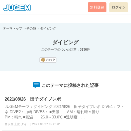
[pear_error: message="Success" code=0 mode=return level=notice
prefix="" info=""]
無料登録
ログイン
テーマトップ
その他
ダイビング
ダイビング
このテーマのついた記事：3136件
このテーマに投稿された記事
2021/08/26 田子ダイブレポ
JUGEMテーマ：ダイビング 2021/8/26 田子ダイブレポ DIVE1：フト
ネ DIVE2：白崎 DIVE3： ■天候 AM：晴れ時々曇り
PM：晴れ ■気温 26.0～33.0℃ ■透明度 ...
西伊豆 土肥 ダイ... | 2021.08.27 Fri 23:01