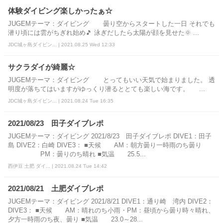
体験ダイビング楽しかったぁ☆
JUGEMテーマ：ダイビング 曇り空からスタートした一日 それでも
潜り頃には雲がちぎれ始め🎵 泳ぎだしたら太陽が顔を見せた🌞 ...
JDC城ヶ島ダイビン... | 2021.08.25 Wed 12:33
サクラダイが綺麗☆
JUGEMテーマ：ダイビング とってもいい天気で始まりました。 透
明度が落ちてはいますがゆっくり潜るととても楽しい海です。 ...
JDC城ヶ島ダイビン... | 2021.08.24 Tue 16:35
2021/08/23 田子ダイブレポ
JUGEMテーマ：ダイビング 2021/8/23 田子ダイブレポ DIVE1：田子
島 DIVE2：白崎 DIVE3： ■天候 AM：朝方曇り一時雨のち曇り
PM：曇りのち晴れ ■気温 25.5...
西伊豆 土肥 ダイ... | 2021.08.24 Tue 14:42
2021/08/21 土肥ダイブレポ
JUGEMテーマ：ダイビング 2021/8/21 DIVE1：通り崎 湾内 DIVE2：
DIVE3： ■天候 AM：晴れのち小雨・PM：昼頃から曇り時々晴れ、
夕方一時雨のち夜、曇り ■気温 23.0～28...