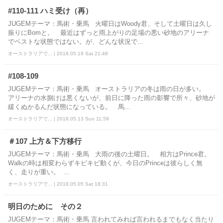
#110-111 ハミ受け（再）
JUGEMテーマ：馬術・乗馬 火曜日はWoody君、そして土曜日は久し
振りにBomと。 最近はずっと雨上がりの足場の悪い砂地のアリーナ
でベストな状態ではない。が、どんな状況で...
オーストラリアで... | 2018.05.19 Sat 21:48
#108-109
JUGEMテーマ：馬術・乗馬 オーストラリアの冬は雨の日が多い。
アリーナの水捌けは悪くないが、前日に降った雨の影響で所々、砂地が
緩くぬかるんだ状態になっている。 馬...
オーストラリアで... | 2018.05.13 Sun 11:59
＃107 上方＆下方移行
JUGEMテーマ：馬術・乗馬 大雨の後の土曜日。 相方はPrince君。
Walkの時は相変わらずキビキビ動くが、今日のPrinceは彼らしく無
く、走りが重い。 ...
オーストラリアで... | 2018.05.05 Sat 18:31
明日のために その２
JUGEMテーマ：馬術・乗馬 言われてみれば言われるまでもなく当たり