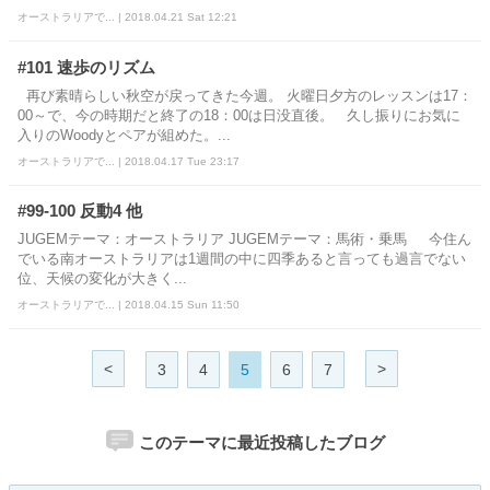
オーストラリアで... | 2018.04.21 Sat 12:21
#101 速歩のリズム
再び素晴らしい秋空が戻ってきた今週。 火曜日夕方のレッスンは17：
00～で、今の時期だと終了の18：00は日没直後。 久し振りにお気に
入りのWoodyとペアが組めた。...
オーストラリアで... | 2018.04.17 Tue 23:17
#99-100 反動4 他
JUGEMテーマ：オーストラリア JUGEMテーマ：馬術・乗馬 今住ん
でいる南オーストラリアは1週間の中に四季あると言っても過言でない
位、天候の変化が大きく...
オーストラリアで... | 2018.04.15 Sun 11:50
<
>
3
4
5
6
7
このテーマに最近投稿したブログ