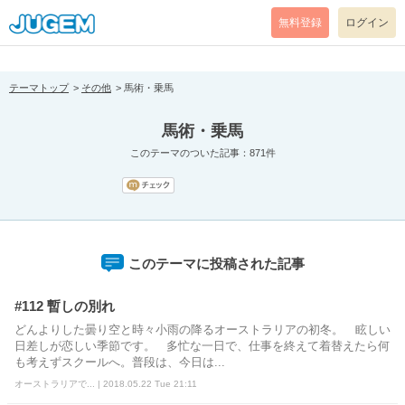
[pear_error: message="Success" code=0 mode=return level=notice
prefix="" info=""]
無料登録
ログイン
テーマトップ
その他
馬術・乗馬
馬術・乗馬
このテーマのついた記事：871件
このテーマに投稿された記事
#112 暫しの別れ
どんよりした曇り空と時々小雨の降るオーストラリアの初冬。 眩しい
日差しが恋しい季節です。 多忙な一日で、仕事を終えて着替えたら何
も考えずスクールへ。普段は、今日は...
オーストラリアで... | 2018.05.22 Tue 21:11