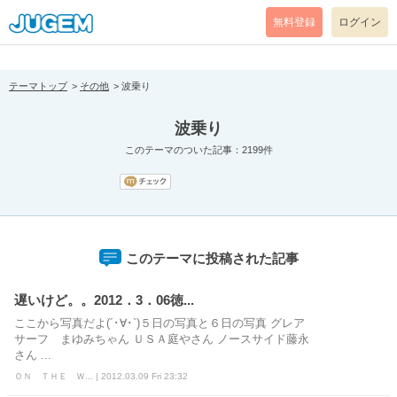
[pear_error: message="Success" code=0 mode=return level=notice
prefix="" info=""]
無料登録
ログイン
テーマトップ
その他
波乗り
波乗り
このテーマのついた記事：2199件
このテーマに投稿された記事
遅いけど。。2012．3．06徳...
ここから写真だよ(´･∀･`)５日の写真と６日の写真 グレア
サーフ まゆみちゃん ＵＳＡ庭やさん ノースサイド藤永
さん ...
ＯＮ ＴＨＥ Ｗ... | 2012.03.09 Fri 23:32