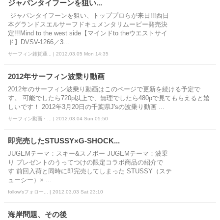
ジャパンタイフーンを狙い...
ジャパンタイフーンを狙い、トッププロらが来日!!!西日
本グランドスエルサーフドキュメンタリムービー発売決
定!!!Mind to the west side【マインドto theウエストサイ
ド】DVSV-1266／3...
サーフィン雑貨通... | 2012.03.05 Mon 14:35
2012年サーフィン波乗り動画
2012年のサーフィン波乗り動画はこのページで更新を続ける予定で
す。 可能でしたら720p以上で、無理でしたら480pで見てもらえると嬉
しいです！ 2012年3月20日の千葉県J'sの波乗り動画 ...
サーフィン動画・... | 2012.03.04 Sun 05:50
即完売したSTUSSY×G-SHOCK...
JUGEMテーマ：スキー&スノボー JUGEMテーマ：波乗
り プレゼントのうってつけの限定コラボ商品の紹介で
す 前回入荷と同時に即完売してしまった STUSSY（ステ
ューシー）× ...
follow'sフォロー... | 2012.03.03 Sat 23:10
海岸問題、その後