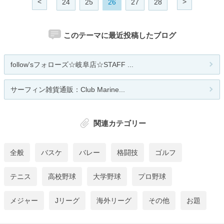
<
>
24
25
26
27
28
このテーマに最近投稿したブログ
follow'sフォローズ☆岐阜店☆STAFF ...
サーフィン雑貨通販：Club Marine...
関連カテゴリー
全般
バスケ
バレー
格闘技
ゴルフ
テニス
高校野球
大学野球
プロ野球
メジャー
Jリーグ
海外リーグ
その他
お題