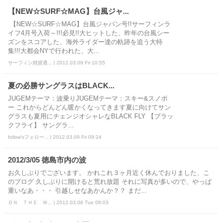
【NEW☆SURF☆MAG】台風ジャ...
【NEW☆SURF☆MAG】台風ジャパン号!!サーフィンラ
イフ4月号入荷～!!!必見!!大ヒットした、昨年の台風シー
ズンをスコアした、海外ライダー達の軌跡を追う大特
集!!!大都会NYで行われた、大...
サーフィン雑貨通... | 2012.03.09 Fri 10:55
夏の必勝サングラスはBLACK...
JUGEMテーマ：波乗りJUGEMテーマ：スキー&スノボ
ー これからどんどん暖かくなってきます夏に向けてサン
グラスも夏用にチェンジオシャレなBLACK FLY 【ブラッ
クフライ】 サングラ...
follow'sフォロー... | 2012.03.09 Fri 09:24
2012/3/05 徳島市内の波
お久しぶりでございます。 かれこれ３ヶ月近く休んでおりました、こ
のブログ 久しぶりに開けると荒れ放題 それに写真が多いので、やっぱ
重いなあ・・・ 引越しせなあかんか？？ まだ...
ＯＮ ＴＨＥ Ｗ... | 2012.03.06 Tue 09:03