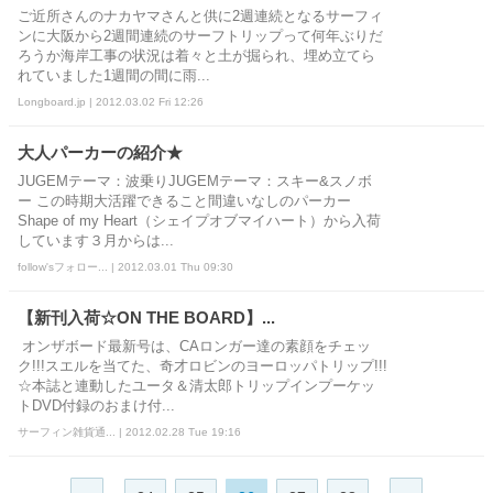
ご近所さんのナカヤマさんと供に2週連続となるサーフィ
ンに大阪から2週間連続のサーフトリップって何年ぶりだ
ろうか海岸工事の状況は着々と土が掘られ、埋め立てら
れていました1週間の間に雨...
Longboard.jp | 2012.03.02 Fri 12:26
大人パーカーの紹介★
JUGEMテーマ：波乗りJUGEMテーマ：スキー&スノボ
ー この時期大活躍できること間違いなしのパーカー
Shape of my Heart（シェイプオブマイハート）から入荷
しています３月からは...
follow'sフォロー... | 2012.03.01 Thu 09:30
【新刊入荷☆ON THE BOARD】...
オンザボード最新号は、CAロンガー達の素顔をチェッ
ク!!!スエルを当てた、奇才ロビンのヨーロッパトリップ!!!
☆本誌と連動したユータ＆清太郎トリップインプーケッ
トDVD付録のおまけ付...
サーフィン雑貨通... | 2012.02.28 Tue 19:16