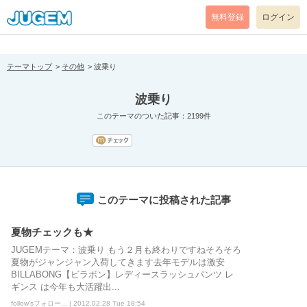
[pear_error: message="Success" code=0 mode=return level=notice
prefix="" info=""]
無料登録
ログイン
テーマトップ
その他
波乗り
波乗り
このテーマのついた記事：2199件
このテーマに投稿された記事
夏物チェックも★
JUGEMテーマ：波乗り もう２月も終わりですねそろそろ
夏物がジャンジャン入荷してきます去年モデルは激安
BILLABONG【ビラボン】レディースラッシュパンツ レ
ギンス は今年も大活躍出...
follow'sフォロー... | 2012.02.28 Tue 18:54