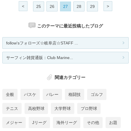
<
>
25
26
27
28
29
このテーマに最近投稿したブログ
follow'sフォローズ☆岐阜店☆STAFF ...
サーフィン雑貨通販：Club Marine...
関連カテゴリー
全般
バスケ
バレー
格闘技
ゴルフ
テニス
高校野球
大学野球
プロ野球
メジャー
Jリーグ
海外リーグ
その他
お題