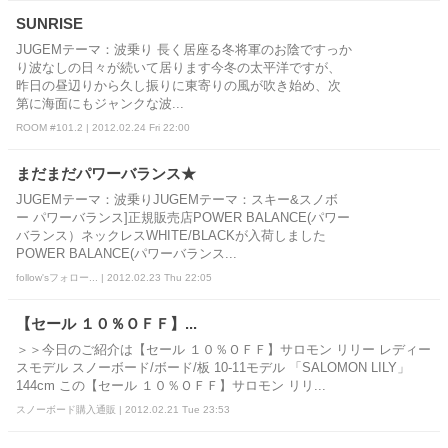
SUNRISE
JUGEMテーマ：波乗り 長く居座る冬将軍のお陰ですっか
り波なしの日々が続いて居ります今冬の太平洋ですが、
昨日の昼辺りから久し振りに東寄りの風が吹き始め、次
第に海面にもジャンクな波...
ROOM #101.2 | 2012.02.24 Fri 22:00
まだまだパワーバランス★
JUGEMテーマ：波乗りJUGEMテーマ：スキー&スノボ
ー パワーバランス]正規販売店POWER BALANCE(パワー
バランス）ネックレスWHITE/BLACKが入荷しました
POWER BALANCE(パワーバランス...
follow'sフォロー... | 2012.02.23 Thu 22:05
【セール １０％ＯＦＦ】...
＞＞今日のご紹介は【セール １０％ＯＦＦ】サロモン リリー レディー
スモデル スノーボード/ボード/板 10-11モデル 「SALOMON LILY」
144cm この【セール １０％ＯＦＦ】サロモン リリ...
スノーボード購入通販 | 2012.02.21 Tue 23:53