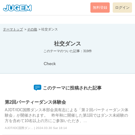
[pear_error: message="Success" code=0 mode=return level=notice
prefix="" info=""]
無料登録
ログイン
テーマトップ
その他
社交ダンス
社交ダンス
このテーマのついた記事：319件
Check
このテーマに投稿された記事
第2回パーティーダンス体験会
AJDT/IDC国際ダンス本部会員有志による「第２回パーティーダンス体
験会」が開催されます。 昨年秋に開催した第1回ではダンス未経験の
方を含めて10名以上の方にご参加いただき、...
AJDT/IDC国際ダン... | 2024.03.30 Sat 18:14