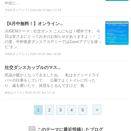
中症に...
TNDAダイアリー | 2020.06.15 Mon 17:33
【6月中無料！】オンライン...
JUGEMテーマ：社交ダンス こんにちは！櫻井です。 今
日は皆さまにとっておきのお知らせがありますよ～！ こ
の度、中村俊彦ダンスアカデミーではZoomアプリを使っ
た“オン...
TNDAダイアリー | 2020.06.01 Mon 18:38
社交ダンスカップルのマス...
気温が暖かくなってきましたね、 私はタクシードライ
バーの仕事をしていて、 公園でよくトイレに行った
り、歯を磨いたり、休憩をとるんですけど 最...
斜めなイリエ | 2020.05.02 Sat 17:13
>
1
2
3
4
5
このテーマに最近投稿したブログ