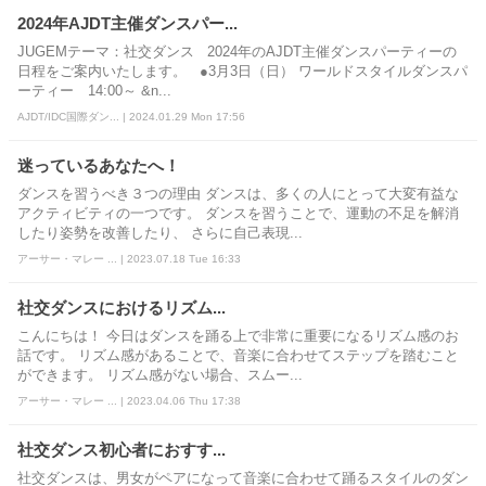
2024年AJDT主催ダンスパー...
JUGEMテーマ：社交ダンス 2024年のAJDT主催ダンスパーティーの
日程をご案内いたします。 ●3月3日（日） ワールドスタイルダンスパ
ーティー 14:00～ &n...
AJDT/IDC国際ダン... | 2024.01.29 Mon 17:56
迷っているあなたへ！
ダンスを習うべき３つの理由 ダンスは、多くの人にとって大変有益な
アクティビティの一つです。 ダンスを習うことで、運動の不足を解消
したり姿勢を改善したり、 さらに自己表現...
アーサー・マレー ... | 2023.07.18 Tue 16:33
社交ダンスにおけるリズム...
こんにちは！ 今日はダンスを踊る上で非常に重要になるリズム感のお
話です。 リズム感があることで、音楽に合わせてステップを踏むこと
ができます。 リズム感がない場合、スムー...
アーサー・マレー ... | 2023.04.06 Thu 17:38
社交ダンス初心者におすす...
社交ダンスは、男女がペアになって音楽に合わせて踊るスタイルのダン