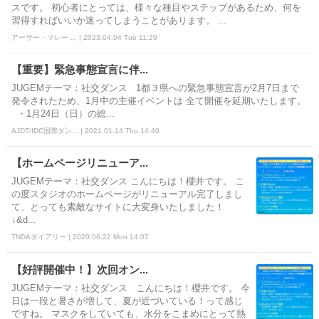
スです。 初心者にとっては、様々な種目やステップがあるため、何を
習得すればいいか迷ってしまうことがあります。 ...
アーサー・マレー ... | 2023.04.04 Tue 11:29
【重要】緊急事態宣言に伴...
JUGEMテーマ：社交ダンス 1都３県への緊急事態宣言が2月7日まで
発令されたため、1月中の主催イベントは 全て開催を延期いたします。
・1月24日（日）の総...
AJDT/IDC国際ダン... | 2021.01.14 Thu 14:40
【ホームページリニューア...
JUGEMテーマ：社交ダンス こんにちは！櫻井です。 こ
の度スタジオのホームページがリニューアル完了しまし
て、とっても素敵なサイトに大変身いたしました！
↓&d...
TNDAダイアリー | 2020.06.22 Mon 14:07
【好評開催中！】次回オン...
JUGEMテーマ：社交ダンス こんにちは！櫻井です。 今
日は一段と暑さが増して、夏が近づいている！って感じ
ですね。 マスクをしていても、水分をこまめにとって熱