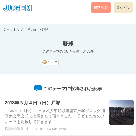
[pear_error: message="Success" code=0 mode=return level=notice
prefix="" info=""]
無料登録
ログイン
テーマトップ
その他
野球
野球
このテーマのついた記事：3463件
このテーマに投稿された記事
2018年３月４日（日）戸塚...
本日（４日）、戸塚区少年野球連盟東戸塚ブロック 春
季大会開会式に出席させて頂きました！ 子どもたちのス
ポーツを応援して行きます！ ...
横浜市会議員 中... | 2018.03.04 Sun 16:58