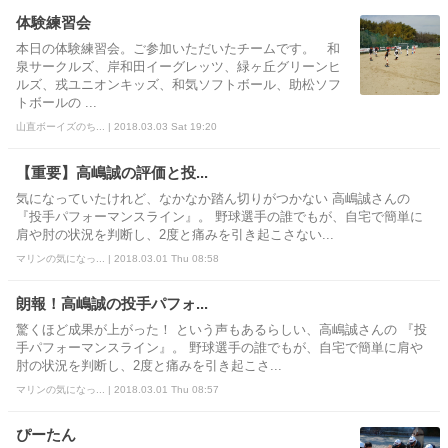
体験練習会
本日の体験練習会。ご参加いただいたチームです。 和
泉サークルズ、岸和田イーグレッツ、緑ヶ丘グリーンヒ
ルズ、戎ユニオンキッズ、和気ソフトボール、助松ソフ
トボールの ...
山直ボーイズのち... | 2018.03.03 Sat 19:20
【重要】高嶋誠の評価と投...
気になっていたけれど、なかなか踏ん切りがつかない 高嶋誠さんの
『投手パフォーマンスライン』。 野球選手の誰でもが、自宅で簡単に
肩や肘の状況を判断し、2度と痛みを引き起こさない...
マリンの気になっ... | 2018.03.01 Thu 08:58
朗報！高嶋誠の投手パフォ...
驚くほど成果が上がった！ という声もあるらしい、高嶋誠さんの 『投
手パフォーマンスライン』。 野球選手の誰でもが、自宅で簡単に肩や
肘の状況を判断し、2度と痛みを引き起こさ...
マリンの気になっ... | 2018.03.01 Thu 08:57
ぴーたん