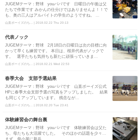
JUGEMテーマ：野球 youパパです 日曜日の午後は父
たちで作業です みかんの仕分けではありませんよ！！で
も、奥の三人はアルバイトの学生のようですね。 ...
山直ボーイズのち... | 2018.02.22 Thu 20:13
代表ノック
JUGEMテーマ：野球 2月18日の日曜日は次の目標に向
かって早くも練習です。 本日は、桜井代表がノックで
す。 選手たちも気持ちも新たに頑張っていきま...
山直ボーイズのち... | 2018.02.21 Wed 22:53
春季大会 支部予選結果
JUGEMテーマ：野球 youパパです 山直ボーイズ公式
HPに春季大会支部予選の写真をアップしました。 結果
も同じくアップしています。 残念なが...
山直ボーイズのち... | 2018.02.20 Tue 23:41
体験練習会の舞台裏
JUGEMテーマ：野球 youパパです 体験練習会は父た
ち、母たちも大活躍でした。 そのほかの話題を少々…
まず、母小屋に新兵...