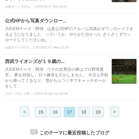
山直ボーイズのち... | 2018.02.17 Sat 14:41
公式HPから写真ダウンロー...
JUGEMテーマ：野球 山直公式HPのアルバム写真がダウンロードでき
るようになりました っていうか、やりかた分かった ざくざくダウン
ロードしてくださいね。...
山直ボーイズのち... | 2018.02.07 Wed 22:15
西武ライオンズが１９歳の...
JUGEMテーマ：野球 ウチの次男坊の夢はプロ野球選
手。 夢を目指し、日々練習を欠かしません。 今日も学校
から帰ってくるなり、雪がちらつく中でキャッチボール
をして...
スポーツのこと釣... | 2018.02.06 Tue 23:35
<
>
15
16
17
18
19
このテーマに最近投稿したブログ