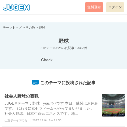
[pear_error: message="Success" code=0 mode=return level=notice
prefix="" info=""]
無料登録
ログイン
テーマトップ
その他
野球
野球
このテーマのついた記事：3463件
Check
このテーマに投稿された記事
社会人野球の観戦
JUGEMテーマ：野球 youパパです 本日、練習はお休み
です。 代わりに京セラドームへやってまいりました。
社会人野球、日本生命vsエネオスです。地...
山直ボーイズのち... | 2017.11.04 Sat 21:55