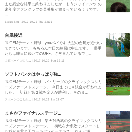
また残念な結果に終わりましたが、もうジャイアンツ の
来年度ファンクラブ会員募集が始まっているようです。
...
Stplus Net | 2017.10.26 Thu 23:31
台風接近
JUGEMテーマ：野球 youパパです 大型の台風が近づい
てきています。 もちろん本日の練習は中止です。 選手
たちは昨日に続いてのOFF、さぞ喜んでいるでし...
山直ボーイズのち... | 2017.10.22 Sun 12:11
ソフトバンクはやっぱり強...
JUGEMテーマ：野球 パ・リーグのクライマックスシリ
ーズファーストステージ。 今日までに４試合が行われま
した。 初戦と第２戦を楽天が勝利し、そのま...
スポーツのこと釣... | 2017.10.21 Sat 23:07
まさかファイナルステージ...
JUGEMテーマ：野球 楽天対西武のクライマックスシリ
ーズファーストステージ。 初戦を大惨敗でスタートし
た我が東北楽天ゴールデンイーグルス。 なんと逆...