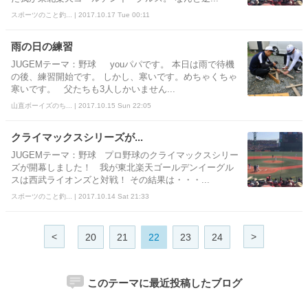
スポーツのこと釣... | 2017.10.17 Tue 00:11
雨の日の練習
JUGEMテーマ：野球 youパパです。 本日は雨で待機
の後、練習開始です。 しかし、寒いです。めちゃくちゃ
寒いです。 父たちも3人しかいません...
山直ボーイズのち... | 2017.10.15 Sun 22:05
クライマックスシリーズが...
JUGEMテーマ：野球 プロ野球のクライマックスシリー
ズが開幕しました！ 我が東北楽天ゴールデンイーグル
スは西武ライオンズと対戦！ その結果は・・・...
スポーツのこと釣... | 2017.10.14 Sat 21:33
<
>
20
21
22
23
24
このテーマに最近投稿したブログ