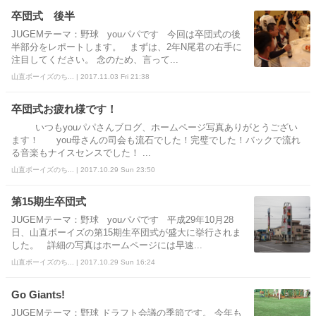
卒団式 後半
JUGEMテーマ：野球 youパパです 今回は卒団式の後
半部分をレポートします。 まずは、2年N尾君の右手に
注目してください。 念のため、言って...
山直ボーイズのち... | 2017.11.03 Fri 21:38
卒団式お疲れ様です！
いつもyouパパさんブログ、ホームページ写真ありがとうござい
ます！ you母さんの司会も流石でした！完璧でした！バックで流れ
る音楽もナイスセンスでした！ ...
山直ボーイズのち... | 2017.10.29 Sun 23:50
第15期生卒団式
JUGEMテーマ：野球 youパパです 平成29年10月28
日、山直ボーイズの第15期生卒団式が盛大に挙行されま
した。 詳細の写真はホームページには早速...
山直ボーイズのち... | 2017.10.29 Sun 16:24
Go Giants!
JUGEMテーマ：野球 ドラフト会議の季節です。 今年も