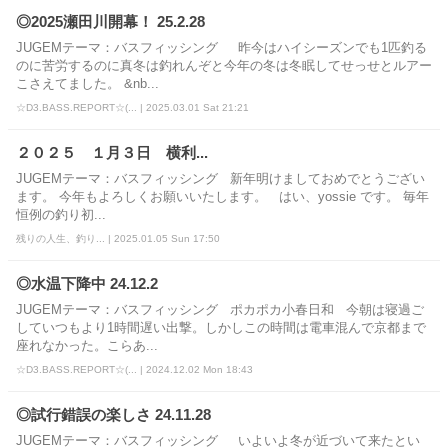
◎2025瀬田川開幕！ 25.2.28
JUGEMテーマ：バスフィッシング 昨今はハイシーズンでも1匹釣る
のに苦労するのに真冬は釣れんぞと今年の冬は冬眠してせっせとルアー
こさえてました。 &nb...
☆D3.BASS.REPORT☆(... | 2025.03.01 Sat 21:21
２０２５ １月３日 横利...
JUGEMテーマ：バスフィッシング 新年明けましておめでとうござい
ます。 今年もよろしくお願いいたします。 はい、yossie です。 毎年
恒例の釣り初...
残りの人生、釣り... | 2025.01.05 Sun 17:50
◎水温下降中 24.12.2
JUGEMテーマ：バスフィッシング ポカポカ小春日和 今朝は寝過ご
していつもより1時間遅い出撃。しかしこの時間は電車混んで京都まで
座れなかった。こらあ...
☆D3.BASS.REPORT☆(... | 2024.12.02 Mon 18:43
◎試行錯誤の楽しさ 24.11.28
JUGEMテーマ：バスフィッシング いよいよ冬が近づいて来たとい