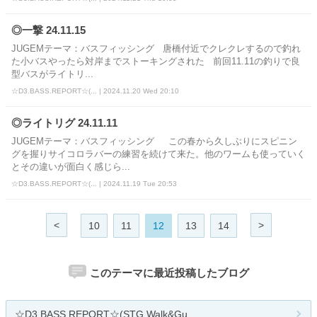
◎一撃 24.11.15
JUGEMテーマ：バスフィッシング 唐橋付近でクレクレするので釣れ
た小バスやったら対岸までストーキングされた 前回11.11の釣りで良
型バスがライトリ...
☆D3.BASS.REPORT☆(... | 2024.11.20 Wed 20:10
◎ライトリグ 24.11.11
JUGEMテーマ：バスフィッシング この春から久しぶりにスピニン
グを握りサイコロラバーの練習を続けて来た。他のワームも使っていく
とその違いが面白く感じら...
☆D3.BASS.REPORT☆(... | 2024.11.19 Tue 20:53
<
>
10
11
12
13
14
このテーマに最近投稿したブログ
☆D3.BASS.REPORT☆(STG Walk&Gu...