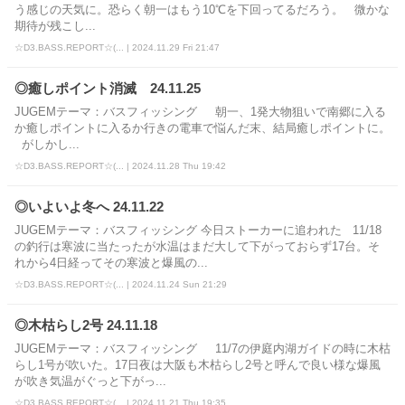
う感じの天気に。恐らく朝一はもう10℃を下回ってるだろう。 微かな
期待が残こし...
☆D3.BASS.REPORT☆(... | 2024.11.29 Fri 21:47
◎癒しポイント消滅 24.11.25
JUGEMテーマ：バスフィッシング 朝一、1発大物狙いで南郷に入る
か癒しポイントに入るか行きの電車で悩んだ末、結局癒しポイントに。
がしかし...
☆D3.BASS.REPORT☆(... | 2024.11.28 Thu 19:42
◎いよいよ冬へ 24.11.22
JUGEMテーマ：バスフィッシング 今日ストーカーに追われた 11/18
の釣行は寒波に当たったが水温はまだ大して下がっておらず17台。そ
れから4日経ってその寒波と爆風の...
☆D3.BASS.REPORT☆(... | 2024.11.24 Sun 21:29
◎木枯らし2号 24.11.18
JUGEMテーマ：バスフィッシング 11/7の伊庭内湖ガイドの時に木枯
らし1号が吹いた。17日夜は大阪も木枯らし2号と呼んで良い様な爆風
が吹き気温がぐっと下がっ...
☆D3.BASS.REPORT☆(... | 2024.11.21 Thu 19:35