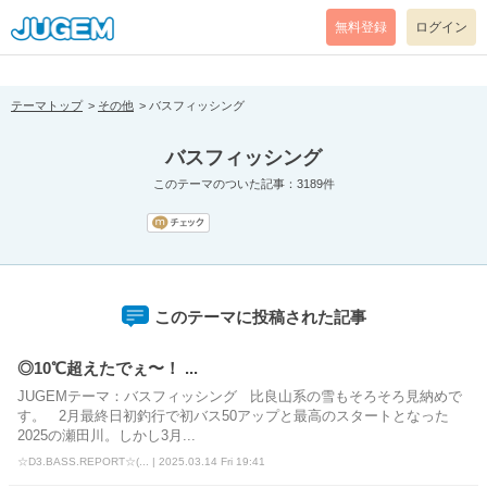
[pear_error: message="Success" code=0 mode=return level=notice
prefix="" info=""]
無料登録
ログイン
テーマトップ
その他
バスフィッシング
バスフィッシング
このテーマのついた記事：3189件
このテーマに投稿された記事
◎10℃超えたでぇ〜！ ...
JUGEMテーマ：バスフィッシング 比良山系の雪もそろそろ見納めで
す。 2月最終日初釣行で初バス50アップと最高のスタートとなった
2025の瀬田川。しかし3月...
☆D3.BASS.REPORT☆(... | 2025.03.14 Fri 19:41