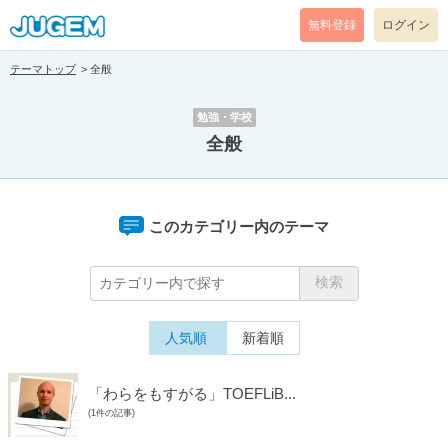
無料登録
ログイン
テーマトップ
全般
勉強・学校
全般
このカテゴリー内のテーマ
人気順
新着順
「わらをもすがる」TOEFLiB...
(1件の記事)