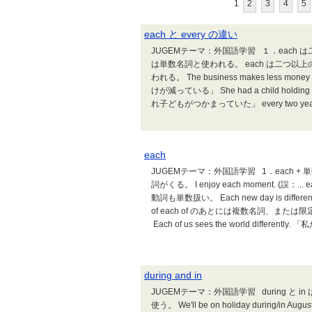
1
2
3
4
5
each と every の違い
JUGEMテーマ：外国語学習 １．each は二つ
は単数名詞と使われる。 each は二つ以
われる。 The business makes less money 
けが減っている」 She had a child holding
れ子どもがつかまっていた」 every two years、
each
JUGEMテーマ：外国語学習 1．each +
詞がくる。 I enjoy each moment. (誤
動詞も単数扱い。 Each new day is differe
of each of のあとには複数名詞、または限
Each of us sees the world differen
during and in
JUGEMテーマ：外国語学習 during 
使う。 We'll be on holiday during/in Au