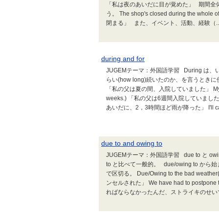
「私は夜のあいだに目が覚めた」 期間全体
う。 The shop's closed during the whole
閉まる」 また、イベント、活動、経験（..
during and for
JUGEMテーマ：外国語学習 During は、
らい(how long)続いたのか、を言うときに使う。 比較: 
「私の父は夏の間、入院していました」 My father was i
weeks.) 「私の父は6週間入院していました」 It rain
あいだに、2，3時間ほど雨が降った」 I'll call in
due to and owing to
JUGEMテーマ：外国語学習 due to と owing 
to と比べて一般的。 due/owing t
で区切る。 Due/Owing to the bad weath
ンセルされた」 We have had to postpone th
ればならなかったんだ、ストライキのせいでね