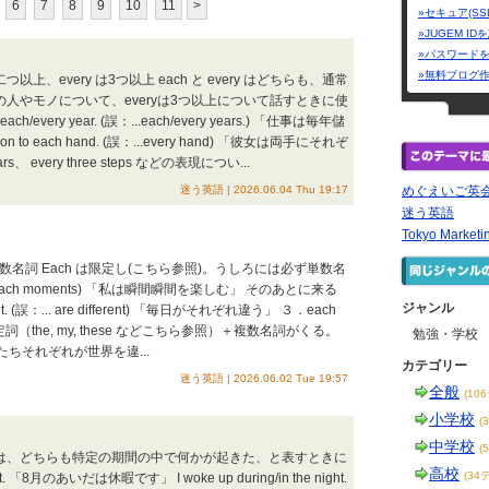
6
7
8
9
10
11
>
»セキュア(SS
»JUGEM I
»パスワード
»無料ブログ
以上、every は3つ以上 each と every はどちらも、通常
上の人やモノについて、everyは3つ以上について話すときに使
each/every year. (誤：...each/every years.) 「仕事は毎年儲
 on to each hand. (誤：...every hand) 「彼女は両手にそれぞ
 every three steps などの表現につい...
迷う英語 | 2026.06.04 Thu 19:17
めぐえいご英
迷う英語
Tokyo Marketi
 単数名詞 Each は限定し(こちら参照)。うしろには必ず単数名
：... each moments) 「私は瞬間瞬間を楽しむ」 そのあとに来る
ジャンル
nt. (誤：... are different) 「毎日がそれぞれ違う」 ３．each
定詞（the, my, these などこちら参照）＋複数名詞がくる。
勉強・学校
tly. 「私たちそれぞれが世界を違...
カテゴリー
迷う英語 | 2026.06.02 Tue 19:57
全般
(10
小学校
(
中学校
(
と in は、どちらも特定の期間の中で何かが起きた、と表すときに
高校
(34
gust. 「8月のあいだは休暇です」 I woke up during/in the night.