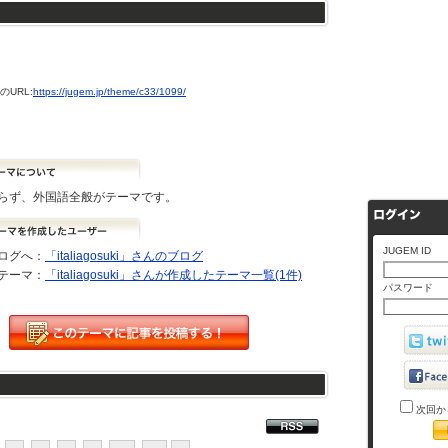
URL:
https://jugem.jp/theme/c33/1099/
らず、外国語全般がテーマです。
JUGEM ID
ログへ：
「italiagosuki」さんのブログ
テーマ：
「italiagosuki」さんが作成したテーマ一覧(1件)
パスワード
次回か