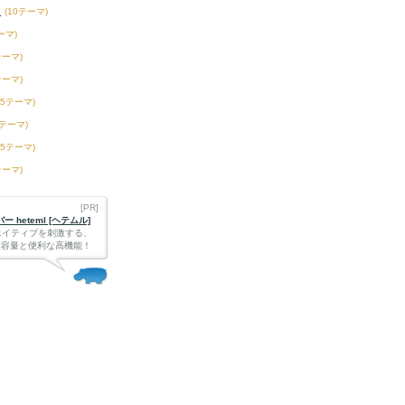
校
(10テーマ)
ーマ)
テーマ)
テーマ)
15テーマ)
2テーマ)
75テーマ)
テーマ)
[PR]
 heteml [ヘテムル]
エイティブを刺激する、
Bの大容量と便利な高機能！