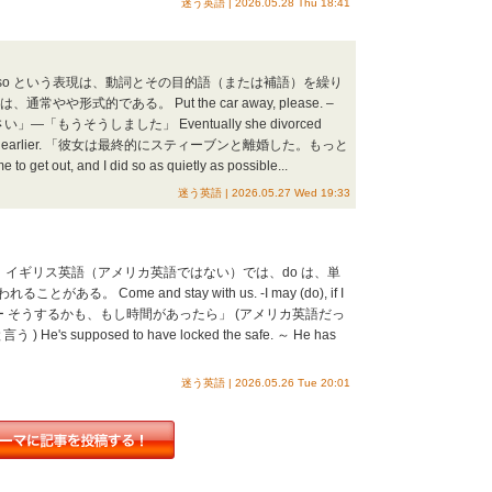
迷う英語 | 2026.05.28 Thu 18:41
 do so という表現は、動詞とその目的語（または補語）を繰り
形式的である。 Put the car away, please. –
ださい」―「もうそうしました」 Eventually she divorced
not done so earlier. 「彼女は最終的にスティーブンと離婚した。もっと
t, and I did so as quietly as possible...
迷う英語 | 2026.05.27 Wed 19:33
do イギリス英語（アメリカ英語ではない）では、do は、単
Come and stay with us. -I may (do), if I
来なよ。ー そうするかも、もし時間があったら」 (アメリカ英語だっ
 と言う ) He's supposed to have locked the safe. ～ He has
迷う英語 | 2026.05.26 Tue 20:01