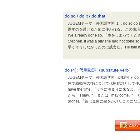
do so / do it / do that
JUGEMテーマ：外国語学習 １．do so
返すのを避けるために使われる。 この表現は、通常やや
I've already done so. 「車をしまってく
Stephen. It was a pity she had 
早くそうしなかったのは残念だ」 He told me to get ou
do (4): 代用動詞（subsitute verb）
JUGEMテーマ：外国語学習 助動詞 ＋ 
体で助動詞の後につけて代用動詞として使われることがある。 
have the time. 「うちに泊まりに
たら、 I may, if ... または I may come, if ...
(done). 「彼は金庫に鍵をかけたことにな...