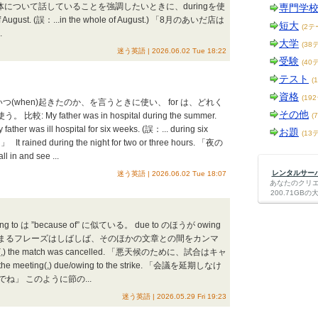
について話していることを強調したいときに、duringを使
専門学
 of August. (誤：...in the whole of August.) 「8月のあいだ店は
短大
(2テ
.
大学
(38
迷う英語 | 2026.06.02 Tue 18:22
受験
(40
テスト
(
資格
(19
いつ(when)起きたのか、を言うときに使い、 for は、どれく
その他
My father was in hospital during the summer.
(
ll hospital for six weeks. (誤：... during six
お題
(13
ed during the night for two or three hours. 「夜の
 and see ...
レンタルサーバー
迷う英語 | 2026.06.02 Tue 18:07
あなたのクリ
200.71G
to は ”because of” に似ている。 due to のほうが owing
o から始まるフレーズはしばしば、そのほかの文章との間をカンマ
er(,) the match was cancelled. 「悪天候のために、試合はキャ
e meeting(,) due/owing to the strike. 「会議を延期しなけ
」 このように節の...
迷う英語 | 2026.05.29 Fri 19:23