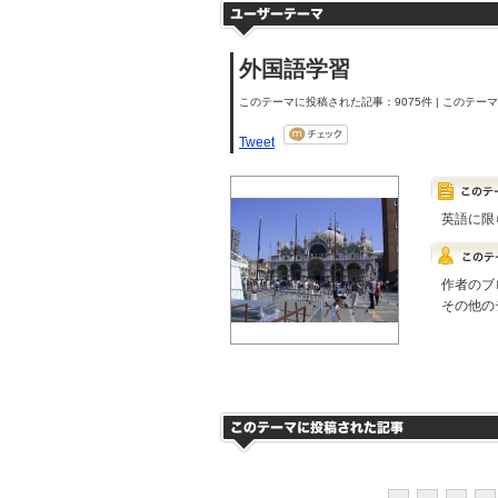
外国語学習
このテーマに投稿された記事：9075件 | このテーマの
Tweet
英語に限
作者のブ
その他の