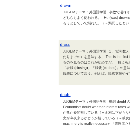
drown
JUGEMテーマ：外国語学習 事故で溺
どちらもよく使われる。 He (was) drowned whi
ろうとしていて溺れた」（＝溺死したとい
dress
JUGEMテーマ：外国語学習 1．名詞 数え
たりまでの）を意味する。 This is the first t
るのを見るのはこれが初めてだ」 数えられない
「衣服 (closing)」「服装 (cloth
服装について言う。例えば、民族衣装やイブニン
doubt
JUGEMテーマ：外国語学習 動詞 doubt の
Economists doubt whether interest ra
がるか疑問視している（＝金利は下がらないと思っている）」
女が今夜来るかどうか疑っている（＝彼女は来ないと思っ
machinery is really necessar