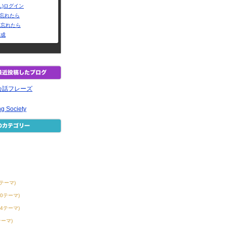
L)ログイン
Dを忘れたら
を忘れたら
作成
会話フレーズ
ng Society
6テーマ)
30テーマ)
54テーマ)
テーマ)