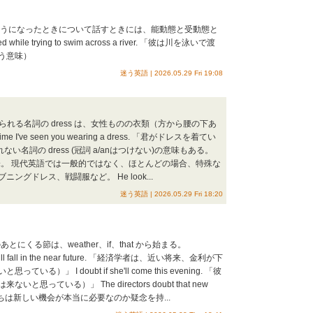
れそうになったときについて話すときには、能動態と受動態と
le trying to swim across a river. 「彼は川を泳いで渡
う意味）
迷う英語 | 2026.05.29 Fri 19:08
られる名詞の dress は、女性ものの衣類（方から腰の下あ
ime I've seen you wearing a dress. 「君がドレスを着てい
名詞の dress (冠詞 a/anはつけない)の意味もある。
es)」の意味。 現代英語では一般的ではなく、ほとんどの場合、特殊な
グドレス、戦闘服など。 He look...
迷う英語 | 2026.05.29 Fri 18:20
あとにくる節は、weather、if、that から始まる。
tes will fall in the near future. 「経済学者は、近い将来、金利が下
 I doubt if she'll come this evening. 「彼
ている）」 The directors doubt that new
y. 「管理者たちは新しい機会が本当に必要なのか疑念を持...