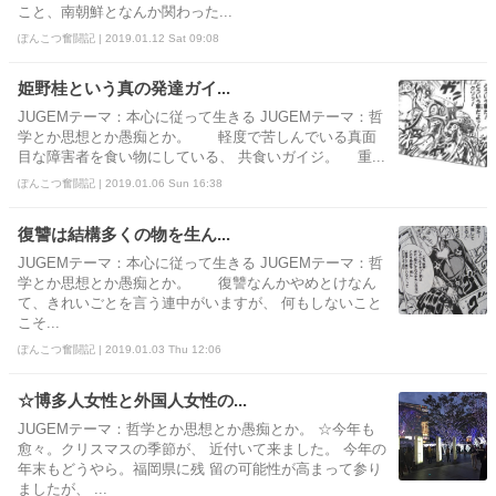
こと、南朝鮮となんか関わった...
ぽんこつ奮闘記 | 2019.01.12 Sat 09:08
姫野桂という真の発達ガイ...
JUGEMテーマ：本心に従って生きる JUGEMテーマ：哲
学とか思想とか愚痴とか。 軽度で苦しんでいる真面
目な障害者を食い物にしている、 共食いガイジ。 重...
ぽんこつ奮闘記 | 2019.01.06 Sun 16:38
復讐は結構多くの物を生ん...
JUGEMテーマ：本心に従って生きる JUGEMテーマ：哲
学とか思想とか愚痴とか。 復讐なんかやめとけなん
て、きれいごとを言う連中がいますが、 何もしないこと
こそ...
ぽんこつ奮闘記 | 2019.01.03 Thu 12:06
☆博多人女性と外国人女性の...
JUGEMテーマ：哲学とか思想とか愚痴とか。 ☆今年も
愈々。クリスマスの季節が、 近付いて来ました。 今年の
年末もどうやら。福岡県に残 留の可能性が高まって参り
ましたが、 ...