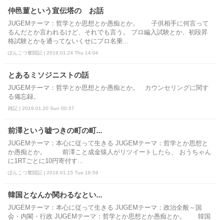
仲邑菫という宣伝塔の お話
JUGEMテーマ：哲学とか思想とか愚痴とか。 子供相手に何言って
るんだとか言われるけど、それでも言う。 プロ編入試験とか、初段昇
格試験とかを通ってないくせにプロ名乗...
ぽんこつ奮闘記 | 2019.01.24 Thu 14:04
とあるミソジニストの話
JUGEMテーマ：哲学とか思想とか愚痴とか。 カウンセリングに関す
る備忘録。
雑記 | 2019.01.20 Sun 00:37
前澤という嘘つきの町の町...
JUGEMテーマ：本心に従って生きる JUGEMテーマ：哲学とか思想と
か愚痴とか。 前澤こと成金猿人がリツイートしたら、 おうちゃん
に1RTごとに10円寄付す...
ぽんこつ奮闘記 | 2019.01.15 Tue 16:59
韓国となんか関わるなとい...
JUGEMテーマ：本心に従って生きる JUGEMテーマ：政治全般～国
会・内閣・行政 JUGEMテーマ：哲学とか思想とか愚痴とか。 韓国