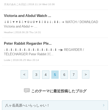
月光のあれこれ日記 | 2018.11.14 Wed 10:36
Victoria and Abdul Watch ...
⇓⬇⇩▼▼⬇⇩▼⟱↡⟱▼⬇⇩⬇↡⇓↓⬇⬇↓ ➔ WATCH / DOWNLOAD
Victoria and Abdul ⇐ ...
Heather | 2018.06.28 Thu 14:31
Peter Rabbit Regarder Ple...
↓⬇↓⬇↓⬇↓⬇↓⬇↓⬇↓⬇↓⬇↓⬇↓⬇↓⬇↓⬇ ➙▶ REGARDER /
TÉLÉCHARGER Peter Rabbit ...
Leslie | 2018.06.25 Mon 20:14
<
>
3
4
5
6
7
このテーマに最近投稿したブログ
八ヶ岳高原へいらっしゃい！