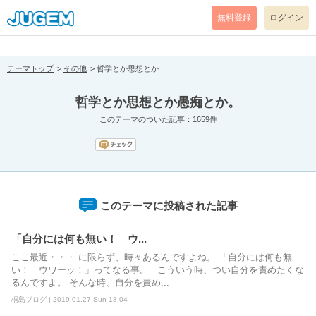
[pear_error: message="Success" code=0 mode=return level=notice
prefix="" info=""]
無料登録
ログイン
テーマトップ
その他
哲学とか思想とか...
哲学とか思想とか愚痴とか。
このテーマのついた記事：1659件
このテーマに投稿された記事
「自分には何も無い！ ウ...
ここ最近・・・ に限らず、時々あるんですよね。 「自分には何も無
い！ ウワーッ！」ってなる事。 こういう時、つい自分を責めたくな
るんですよ。 そんな時、自分を責め...
桐島ブログ | 2019.01.27 Sun 18:04