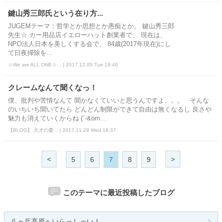
鍵山秀三郎氏という在り方...
JUGEMテーマ：哲学とか思想とか愚痴とか。 鍵山秀三郎
先生☆ カー用品店イエローハット創業者で、 現在は、
NPO法人日本を美しくする会で、 84歳(2017年現在)にし
て日夜掃除を...
☆We are ALL ONE☆... | 2017.12.05 Tue 18:40
クレームなんて聞くなっ！
僕、批判や苦情なんて 聞かなくていいと思うんですよ。。。 そんな
のいちいち聞いてたら どんどん制限ができて自由は無くなるし 良さや
魅力も消えていくからね (´-&om...
【BLOG】 天才の憂... | 2017.11.29 Wed 18:37
<
>
5
6
7
8
9
このテーマに最近投稿したブログ
八ヶ岳高原へいらっしゃい！