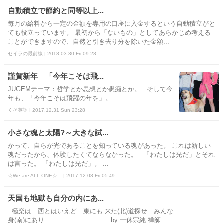
自動積立で節約と同等以上...
毎月の給料から一定の金額を専用の口座に入金するという自動積立がと
ても役立っています。 最初から「ないもの」としてあらかじめ考える
ことができますので、自然と引き去り分を除いた金額...
セイラの最前線 | 2018.03.30 Fri 09:28
謹賀新年 「今年こそは飛...
JUGEMテーマ：哲学とか思想とか愚痴とか。 そして今
年も、「今年こそは飛躍の年を」。
くそ英語 | 2017.12.31 Sun 23:28
小さな魂と太陽?～大きな試...
かって、自らが光であることを知っている魂があった。 これは新しい
魂だったから、体験したくてならなかった。 「わたしは光だ」とそれ
は言った。 「わたしは光だ」。 ...
☆We are ALL ONE☆... | 2017.12.08 Fri 05:49
天国も地獄も自分の内にあ...
極楽は 西とはいえど 東にも 来た(北)道探せ みんな
身(南)にあり by 一休宗純 禅師