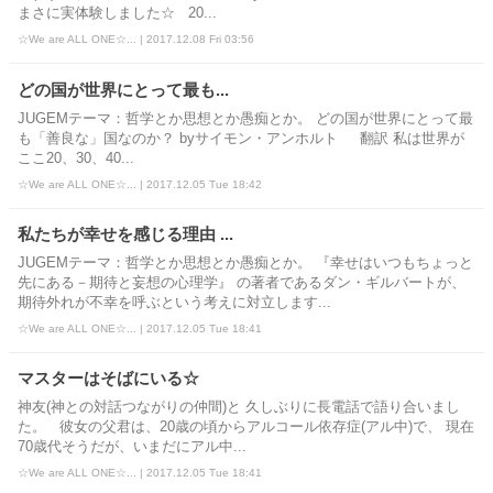
まさに実体験しました☆ 20...
☆We are ALL ONE☆... | 2017.12.08 Fri 03:56
どの国が世界にとって最も...
JUGEMテーマ：哲学とか思想とか愚痴とか。 どの国が世界にとって最
も「善良な」国なのか？ byサイモン・アンホルト 翻訳 私は世界が
ここ20、30、40...
☆We are ALL ONE☆... | 2017.12.05 Tue 18:42
私たちが幸せを感じる理由 ...
JUGEMテーマ：哲学とか思想とか愚痴とか。 『幸せはいつもちょっと
先にある－期待と妄想の心理学』 の著者であるダン・ギルバートが、
期待外れが不幸を呼ぶという考えに対立します...
☆We are ALL ONE☆... | 2017.12.05 Tue 18:41
マスターはそばにいる☆
神友(神との対話つながりの仲間)と 久しぶりに長電話で語り合いまし
た。 彼女の父君は、20歳の頃からアルコール依存症(アル中)で、 現在
70歳代そうだが、いまだにアル中...
☆We are ALL ONE☆... | 2017.12.05 Tue 18:41