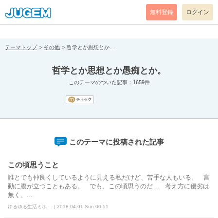
[pear_error: message="Success" code=0 mode=return level=notice
prefix="" info=""]
無料登録
ログイン
テーマトップ
その他
哲学とか思想とか...
哲学とか思想とか愚痴とか。
このテーマのついた記事：1659件
このテーマに投稿された記事
この頃思うこと
誰とでも仲良くしているように見える私だけど、苦手な人もいる。 言
動に腹が立つこともある。 でも、この頃思うのだ… 考え方に優劣は
無く、...
ゆるゆる生活ミホ ... | 2018.04.01 Sun 00:51