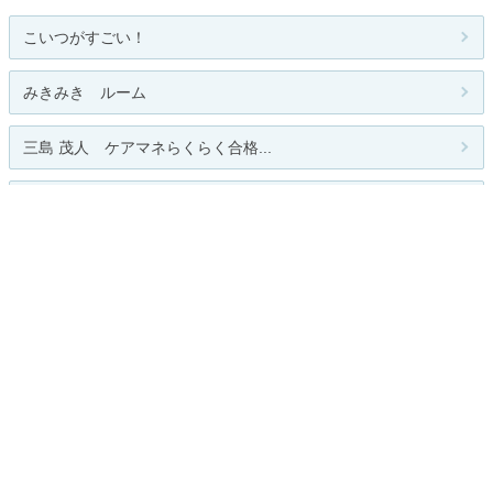
こいつがすごい！
みきみき ルーム
三島 茂人 ケアマネらくらく合格...
三島茂人 介護福祉士らくらく合格...
三島茂人 介護福祉士らくらく合格...
人気のテーマ
パソコン資格
関連カテゴリー