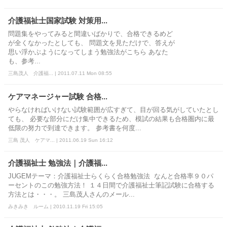
介護福祉士国家試験 対策用...
問題集をやってみると間違いばかりで、合格できるめど
が全くなかったとしても、 問題文を見ただけで、答えが
思い浮かぶようになってしまう勉強法がこちら あなた
も、参考...
三島茂人 介護福... | 2011.07.11 Mon 08:55
ケアマネージャー試験 合格...
やらなければいけない試験範囲が広すぎて、目が回る気がしていたとし
ても、 必要な部分にだけ集中できるため、模試の結果も合格圏内に最
低限の努力で到達できます。 参考書を何度...
三島 茂人 ケアマ... | 2011.06.19 Sun 16:12
介護福祉士 勉強法｜介護福...
JUGEMテーマ：介護福祉士らくらく合格勉強法 なんと合格率９０パ
ーセントのこの勉強方法！ １４日間で介護福祉士筆記試験に合格する
方法とは・・・。 三島茂人さんのメール...
みきみき ルーム | 2010.11.19 Fri 15:05