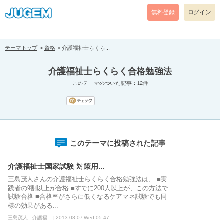
[pear_error: message="Success" code=0 mode=return level=notice
prefix="" info=""]
無料登録
ログイン
テーマトップ
資格
介護福祉士らくら...
介護福祉士らくらく合格勉強法
このテーマのついた記事：12件
このテーマに投稿された記事
介護福祉士国家試験 対策用...
三島茂人さんの介護福祉士らくらく合格勉強法は、 ■実
践者の9割以上が合格 ■すでに200人以上が、この方法で
試験合格 ■合格率がさらに低くなるケアマネ試験でも同
様の効果がある...
三島茂人 介護福... | 2013.08.07 Wed 05:47