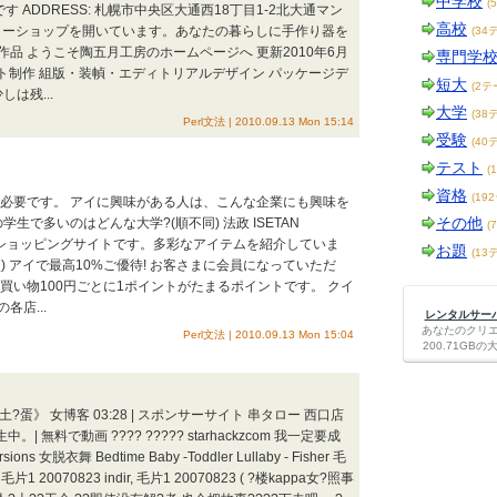
中学校
(
です ADDRESS: 札幌市中央区大通西18丁目1-2北大通マン
高校
ラリーショップを開いています。あなたの暮らしに手作り器を
(34
品 ようこそ陶五月工房のホームページへ 更新2010年6月
専門学
イト制作 組版・装幀・エディトリアルデザイン パッケージデ
短大
(2テ
は残...
大学
(38
Perl文法 | 2010.09.13 Mon 15:14
受験
(40
テスト
(
資格
(19
が必要です。 アイに興味がある人は、こんな企業にも興味を
その他
生で多いのはどんな大学?(順不同) 法政 ISETAN
(
インショッピングサイトです。多彩なアイテムを紹介していま
お題
(13
( 0点) アイで最高10%ご優待! お客さまに会員になっていただ
買い物100円ごとに1ポイントがたまるポイントです。 クイ
店...
レンタルサーバー
あなたのクリ
Perl文法 | 2010.09.13 Mon 15:04
200.71G
?蛋》 女博客 03:28 | スポンサーサイト 串タロー 西口店
 無料で動画 ???? ????? starhackzcom 我一定要成
 女脱衣舞 Bedtime Baby -Toddler Lullaby - Fisher 毛
e, 毛片1 20070823 indir, 毛片1 20070823 ( ?楼kappa女?照事