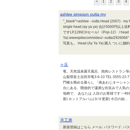
<
1
2
3
4
ashlee simpson outta my
"_blank">ashlee - outta Head (2007) - my h
single head (ay ya ya) 合計5
ですLP,12INCHセール! 《Pop-12》 / head 12i
Ya) wwwspikecom/video/--outta/2926066
写真も。 Head (Ay Ya Ya) 購入 
ヶ丘
竜。天然温泉露天風呂、焼肉レストラン等の案
山梨県富士吉田市竜3-6-10 TEL 0555-22
門橋を眺める暮らし 「南あわじオーシャ
台にある、開放的で瀟酒な街並みで人気の
地柄で、 あなたは 人目のお客様です 一時
新) ホットアルバム(９/９更新) 今日の給...
月工房
新規登録はこちら メール: パスワード: パスワ