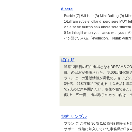
d sere
Buckle (7) Wil Hair (8) Mini Bull og (9) Mic
1/tuffram sube el ollar d: pero seré MUY fe
viaje se ve mucho asik ahora sere sincera
0 for this gift when you I ance 
イン語アルバム「evolucion」 Nunk Poli?cia Fl
紅白 順
通算13回目の紅白出場となるDREAMS COM
戦」の出演が発表された。 第60回NHK歌合
ラメルは、の通販情報が満載のショッピングモ
3千店、618万商品で使える 【Ｃ級品】厚
で2人の歌声を聞きたい、映像を観てみたい
(以上、五十音。 出場歌手のカッコ内は、出場
契約 サンプル
プラン ご ご年齢 30歳 (1級職種) 保険金
サポート保険に加入していた事務職のTさん