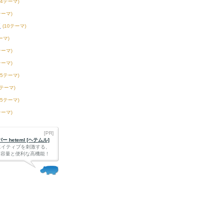
54テーマ)
テーマ)
校
(10テーマ)
ーマ)
テーマ)
テーマ)
15テーマ)
2テーマ)
75テーマ)
テーマ)
[PR]
 heteml [ヘテムル]
エイティブを刺激する、
Bの大容量と便利な高機能！