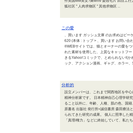
件美国MM美女?舞wmv 愛毀毛片 四百工行人
狐社区 " 人肉求物区 " 其他求物区 ...
この愛
、買います ガッシュ文庫 のお求めはビーケー
620 (本体 : トップ > 、買います お問
®WEBサイトでは、猫とオーナーの愛を
れた素材を使用した、上質なキャットフー
きるYahoo!コミックで、とめられない!
ック、アクション漫画、ギャグ、ホラー、S.
分析的
設立メンバーは、これまで関西地区を中心
精神分析家です。 日本精神自己心理学研
ること以外に、年齢、人種、肌の色、国籍、
原書名 出版社 発行所=誠信書房 森田療
られてきた研究の成果。 個人に照準した
「真理/権力」などに終始していて、私たちの.