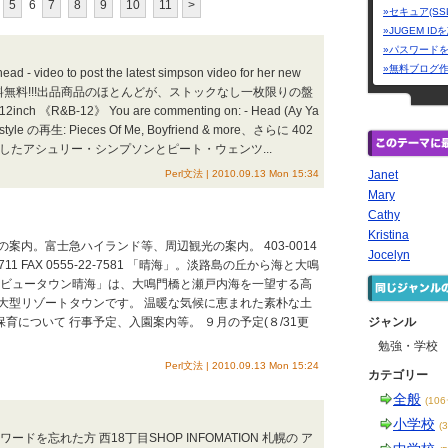
5
6
7
8
9
10
11
>
»セキュア(SS
»JUGEM I
»パスワード
»無料ブログ
ead - video to post the latest simpson video for her new
000円以上送料無料!!!出品商品のほとんどが、ストックなし一枚限りの盤
nch 《R&B-12》 You are commenting on: - Head (Ay Ya
" style の再生: Pieces Of Me, Boyfriend & more、さらに 402
ついに婚約したアシュリー・シンプソンとピート・ウェンツ...
Perl文法 | 2010.09.13 Mon 15:34
Janet
Mary
Cathy
Kristina
内。富士急ハイランド等、周辺観光の案内。 403-0014
Jocelyn
-7711 FAX 0555-22-7581 「晴海」。淡路島の丘から海と大鳴
ンビュータウン晴海」は、大鳴門橋と瀬戸内海を一望する高
大型リゾートタウンです。 温暖な気候に恵まれた素朴な土
保育について 行事予定、入園案内等。 ９月の予定(８/31更
ジャンル
勉強・学校
Perl文法 | 2010.09.13 Mon 15:24
カテゴリー
全般
(10
小学校
(
ードを忘れた方 西18丁目SHOP INFOMATION 札幌の ア