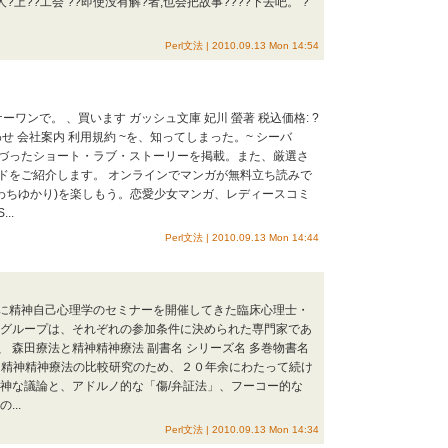
?上??工会 ??即使没有解?者,也会把故事????下去吧。 ?
Perl文法 | 2010.09.13 Mon 14:54
ワンで。 、買います ガッシュ文庫 妃川 螢著 税込価格: ?
い合わせ 会社案内 利用規約 ~を、知ってしまった。~ シーバ
つづったショート・ラブ・ストーリーを掲載。また、厳選さ
ドをご紹介します。 オンラインでマンガが無料立ち読みで
(かわちゆかり)を楽しもう。恋愛少女マンガ、レディースコミ
..
Perl文法 | 2010.09.13 Mon 14:44
に精神自己心理学のセミナーを開催してきた臨床心理士・
究グループは、それぞれの参加条件に決められた専門家であ
 森田療法と精神精神療法 副書名 シリーズ名 多巻物書名
法と精神精神療法の比較研究のため、２０年余にわたって続け
精神な議論と、アドルノ的な「傷/弁証法」、フーコー的な
..
Perl文法 | 2010.09.13 Mon 14:34