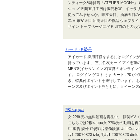
ンティーク&雑貨店「ATELIER MOON+」
ション1F 陶五月工房は陶芸教室、ギャ
使ってみませんか。曜変天目、油滴天目の作
21日 曜変天目 油滴天目の作品 ウェブサ
ザイン トップページに戻る 以前のものも少し
カード 伊勢丹
アイカード 採用評価をするにはログイン
持っています。 三井住友カード アイ志望の学
MEN'S(イセタンメンズ)直営のオンラ
す。 ログイン ゲスト さま カート : ?0 
き、特典付ポイントを発行しています。 お
ーンズ及びポイント券ともに、クイーンズの各
?楼kappa
女 ??曝光の無料動画を再生中。 搞笑MV《土
こちらでは?楼kappa女 ??曝光の動画を再生中。|
功-聖哲 姿伶 迎娶影片部份段落 Unit Conversions
片1 20070823 izle, 毛片1 20070823 dinl