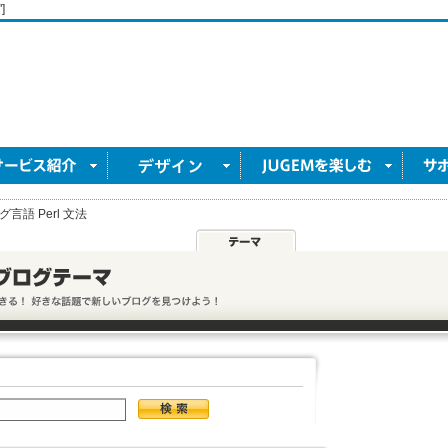
]
言語 Perl 文法