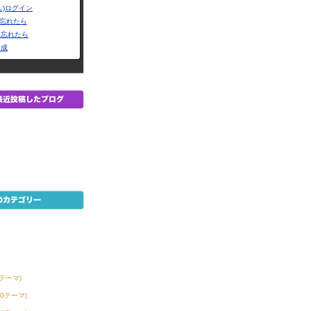
L)ログイン
Dを忘れたら
を忘れたら
作成
6テーマ)
30テーマ)