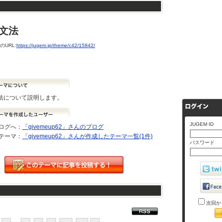
 文法
URL:
https://jugem.jp/theme/c42/15842/
の文法について説明します。
JUGEM ID
ログへ：
「givemeup62」さんのブログ
テーマ：
「givemeup62」さんが作成したテーマ一覧(1件)
パスワード
次回か