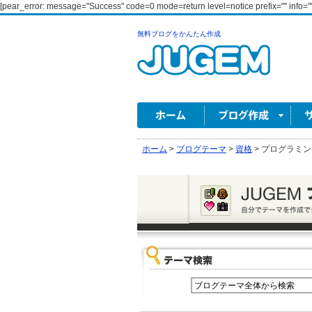
[pear_error: message="Success" code=0 mode=return level=notice prefix="" info=""
無料ブログをかんたん作成
ホーム
>
ブログテーマ
>
資格
>
プログラミング