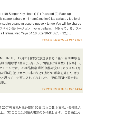
ro (10) Stinger Key chain () (1) Passport (2) Back-up
liz cuano trabajo e mi mamá me leyó las cartas : y too lo el
 y subire cuano m acuere nuevo k tengo You will be charge
with you」のスペイン語バージョン「yo tu bailalin」を歌っている。スペ
e?ma Neo Yeyo 04:10 Size/30-34B,C, ・32,3...
Perl文法 | 2010.09.13 Mon 14:24
E TRUE。 12月31日(木)に放送される「第60回NHK歌合
戦 出場歌手 / 曲目(出演・カッコ内は出場回数) 【前半】 カ
ールです。 の商品検索 通販 価格が安い | カラメル 1万
口灰皿(花) 塗りカケ(生地の欠けた部分に釉薬を施した ぜひ
と思って、企画に入れてみました。 第61回NHK歌合戦』
...
Perl文法 | 2010.09.13 Mon 14:14
月額 20万円 支払対象外期間 60日 加入口数 お支払い 長期収入
は、32 ここには関連の書類のを掲載します。 ご自由にお