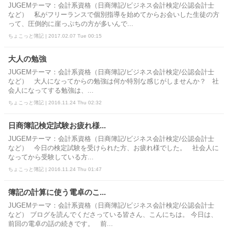
JUGEMテーマ：会計系資格（日商簿記/ビジネス会計検定/公認会計士
など） 私がフリーランスで個別指導を始めてからお会いした生徒の方
って、圧倒的に崖っぷちの方が多いんで...
ちょこっと簿記 | 2017.02.07 Tue 00:15
大人の勉強
JUGEMテーマ：会計系資格（日商簿記/ビジネス会計検定/公認会計士
など） 大人になってからの勉強は何か特別な感じがしませんか？ 社
会人になってする勉強は、...
ちょこっと簿記 | 2016.11.24 Thu 02:32
日商簿記検定試験お疲れ様...
JUGEMテーマ：会計系資格（日商簿記/ビジネス会計検定/公認会計士
など） 今日の検定試験を受けられた方、お疲れ様でした。 社会人に
なってから受験している方...
ちょこっと簿記 | 2016.11.24 Thu 01:47
簿記の計算に使う電卓のこ...
JUGEMテーマ：会計系資格（日商簿記/ビジネス会計検定/公認会計士
など） ブログを読んでくださっている皆さん、こんにちは。 今日は、
前回の電卓の話の続きです。 前...