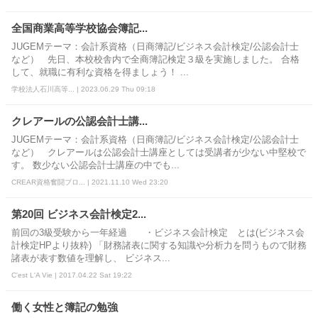
全国商業高等学校協会簿記...
JUGEMテーマ：会計系資格（日商簿記/ビジネス会計検定/公認会計士
など） 先日、本校校舎内で全商簿記検定３級を実施しました。 合格
して、就職に有利な資格を得ましょう！ ...
学校法人石川高等... | 2023.06.29 Thu 09:18
クレアールの公認会計士講...
JUGEMテーマ：会計系資格（日商簿記/ビジネス会計検定/公認会計士
など） クレアールは公認会計士講座としては受講者が少ない中堅校で
す。 数少ない公認会計士講座の中でも...
CREAR資格奮闘ブロ... | 2021.11.10 Wed 23:20
第20回 ビジネス会計検定2...
前回の3級受験から一年経過 ・ビジネス会計検定 とは(ビジネス会
計検定HPより抜粋) 「財務諸表に関する知識や分析力を問うもので財務
諸表が表す数値を理解し、 ビジネス...
C'est L'A Vie | 2017.04.22 Sat 19:22
働く女性と簿記の勉強