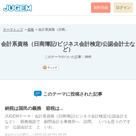
[pear_error: message="Success" code=0 mode=return level=notice
prefix="" info=""]
無料登録
ログイン
テーマトップ
資格
会計系資格（日商...
会計系資格（日商簿記/ビジネス会計検定/公認会計士な
ど）
このテーマのついた記事：98件
このテーマに投稿された記事
納税は国民の義務 節税は...
JUGEMテーマ：会計系資格（日商簿記/ビジネス会計検定/公認会計士
など） 税務相談で 顧問会計士事務所へ 訪問。 いつも思うのです
が 公認会計士 と いわ...
あおちゃんの釣り... | 2025.10.16 Thu 08:26