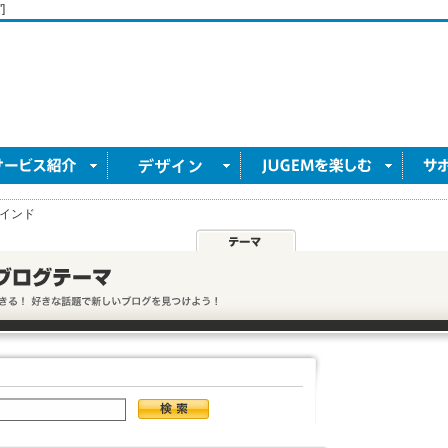
]
インド