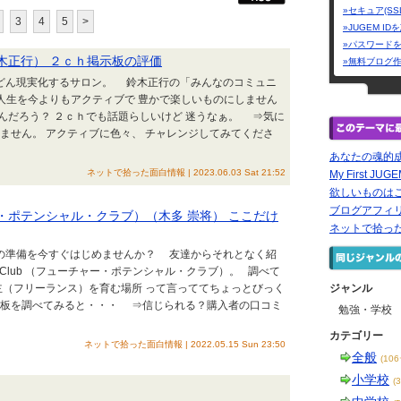
»セキュア(SS
3
4
5
>
»JUGEM I
»パスワード
木正行） ２ｃｈ掲示板の評価
»無料ブログ
どん現実化するサロン。 鈴木正行の「みんなのコミュニ
人生を今よりもアクティブで 豊かで楽しいものにしません
んだろう？ ２ｃｈでも話題らしいけど 迷うなぁ。 ⇒気に
ません。 アクティブに色々、 チャレンジしてみてくださ
あなたの魂的成
ネットで拾った面白情報 | 2023.06.03 Sat 21:52
My First JUG
欲しいものは
ブログアフィリ
フューチャー・ポテンシャル・クラブ）（木多 崇将） ここだけ
ネットで拾っ
の準備を今すぐはじめませんか？ 友達からそれとなく紹
ntial Club （フューチャー・ポテンシャル・クラブ）。 調べて
主（フリーランス）を育む場所 って言っててちょっとびっく
ジャンル
示板を調べてみると・・・ ⇒信じられる？購入者の口コミ
勉強・学校
カテゴリー
ネットで拾った面白情報 | 2022.05.15 Sun 23:50
全般
(10
小学校
(