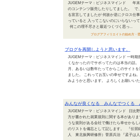
JUGEMテーマ：ビジネスマインド 年
のコンテンツ販売したりしてました。 で
る宣言してましたが 何故か逆にクロス仕
っていると 入ってこないのにいらないっ
何この理不尽さと最近つくづく思っ...
ブログアフィリエイトの始め方・壁紙・ク
ブログを再開しようと思います。
JUGEMテーマ：ビジネスマインド 一時
くなかったのでサボってたのは本当の話。
月、あるいは数年たってからこのサイトを
ました。 これってお互いの幸せですよね
みようかと思います。 よろしくお願いい
みんなが良くなる みんなでつくる 
JUGEMテーマ：ビジネスマインド 日
方が書かれた就業規則に関する本がありま
うな規則がある会社で働けたら幸せかもし
のリストを備忘として記します。 『伝習
人 東北振興研修所）菅原兵治 『孟子は人