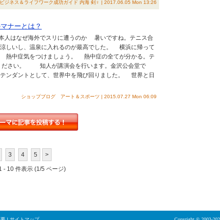
ネス＆ライフワーク成功ガイド 内海 剣♀ | 2017.06.05 Mon 13:26
マナーとは？
本人はなぜ海外でスリに遭うのか 暑いですね。テニス合
涼しいし、温泉に入れるのが最高でした。 横浜に帰って
 熱中症気をつけましょう。 熱中症の全てが分かる。テ
ください。 知人が講演会を行います。金沢公会堂で
テンダントとして、世界中を飛び回りました。 世界と日
ショップブログ アート＆スポーツ | 2015.07.27 Mon 06:09
3
4
5
>
 - 10 件表示 (1/5 ページ)
概要
|
サイトマップ
Copyright © 2003-