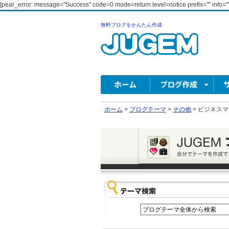
[pear_error: message="Success" code=0 mode=return level=notice prefix="" info=""
無料ブログをかんたん作成
ホーム
>
ブログテーマ
>
その他
>
ビジネスマ