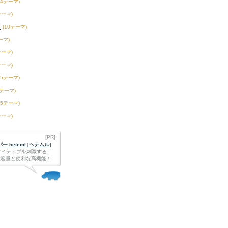
54テーマ)
テーマ)
校
(10テーマ)
ーマ)
テーマ)
テーマ)
15テーマ)
2テーマ)
75テーマ)
テーマ)
[PR]
 heteml [ヘテムル]
エイティブを刺激する、
Bの大容量と便利な高機能！