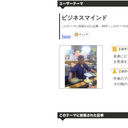
ビジネスマインド
このテーマに投稿された記事：48件 | このテーマのU
Tweet
若者にビ
を育成す
作者のブ
その他の