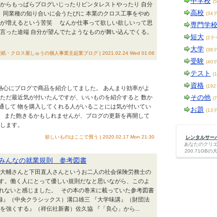
中学校
(
末からもっぱらブログいじったりピンタレストやったり 自分
高校
、同業種の知り合いに会うたびに 本業のクロス工事をやめ
(34
事が増えるという苦笑 なんか仕事って欲しい欲しいって思
専門学
て言った途端 自分が望んでたようなものが舞い込んでくる。
短大
(2テ
大学
(38
ロス屋しゅうの個人事業主起業ブログ | 2021.02.24 Wed 01:06
受験
(40
テスト
(
資格
(19
期熱心にブログで商品を紹介してました。 あんまり効率がよ
その他
 ただ最近気が付いたんですが、いいものを紹介すると 数か
(
通して 物を購入してくれる人がいることには気が付いてい
お題
(13
。 また飽きるかもしれませんが、ブログの更新を再開して
たします。
欲しいものはここで買う | 2020.02.17 Mon 21:30
レンタルサーバー
あなたのクリ
200.71G
みんなの就業規則 参考図書
比野大輔さんと下田直人さんというお二人の社会保険労務士の
す。働く人にとって優しい規則だなと思いながら、このよ
れないと感じました。 その本の巻末に載っていた参考図書
録』（中央クラシックス）溝口雄三 『大学味講』（財団法
を強くする』（祥伝社新書）佐久協 『「良心」から...