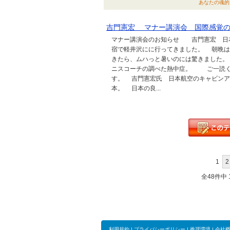
あなたの魂的ビジ
吉門憲宏 マナー講演会 国際感覚の
マナー講演会のお知らせ 吉門憲宏 日
宿で軽井沢にに行ってきました。 朝晩は
きたら、ムハっと暑いのには驚きました。
ニスコーチの調べた熱中症。 ご一読
す。 吉門憲宏氏 日本航空のキャビンア
本。 日本の良...
1
2
全48件中 1
利用規約
|
プライバシーポリシー
|
推奨環境
|
会社