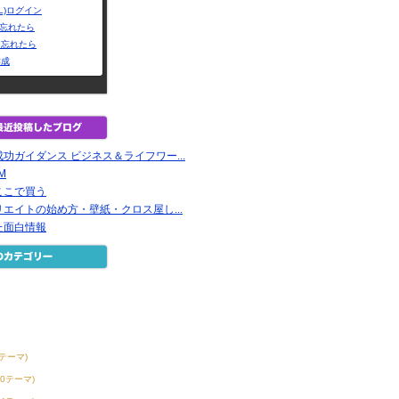
L)ログイン
Dを忘れたら
を忘れたら
作成
功ガイダンス ビジネス＆ライフワー...
EM
ここで買う
エイトの始め方・壁紙・クロス屋し...
た面白情報
6テーマ)
30テーマ)