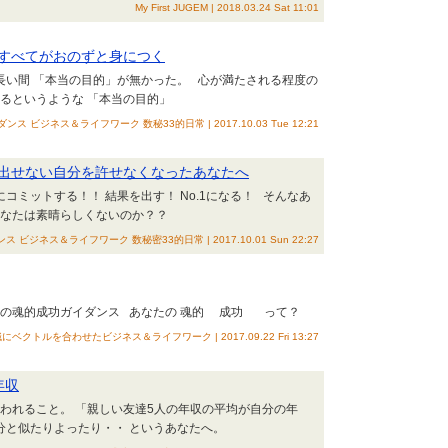
My First JUGEM | 2018.03.24 Sat 11:01
すべてがおのずと身につく
長い間 「本当の目的」が無かった。 心が満たされる程度の
きているというような 「本当の目的」
 ビジネス＆ライフワーク 数秘33的日常 | 2017.10.03 Tue 12:21
出せない自分を許せなくなったあなたへ
コミットする！！ 結果を出す！ No.1になる！ そんなあ
いあなたは素晴らしくないのか？？
ジネス＆ライフワーク 数秘密33的日常 | 2017.10.01 Sun 22:27
たの魂的成功ガイダンス あなたの 魂的 成功 って？
ルを合わせたビジネス＆ライフワーク | 2017.09.22 Fri 13:27
年収
言われること。 「親しい友達5人の年収の平均が自分の年
分と似たりよったり・・ というあなたへ。