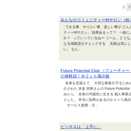
1
2
みんなのコミュニティーMサロン（鈴
できる事、やりたい事、楽しい事が どん
ティーMサロン」 効果あるって？ 一緒に
か？ っていっているねー うーん、どうな
なる体験談をチェックする 失敗は気にし
い。 なん...
Future Potential Club （
の体験談！＠２ｃｈ掲示板
未来を見据えて、 大切な家族を守るため
介された 木多 崇将さんの Future Pote
みたら、 未来の可能性に生きる 個人事業
りした。 本当に効果があるのか２ｃｈ掲
サービス形態：月...
ビジネスは「上手に」