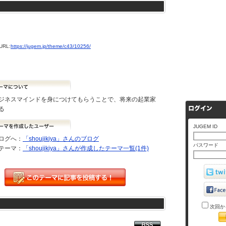
RL:
https://jugem.jp/theme/c43/10256/
ジネスマインドを身につけてもらうことで、将来の起業家
る
JUGEM ID
ログへ：
「shoujikiya」さんのブログ
パスワード
テーマ：
「shoujikiya」さんが作成したテーマ一覧(1件)
次回か