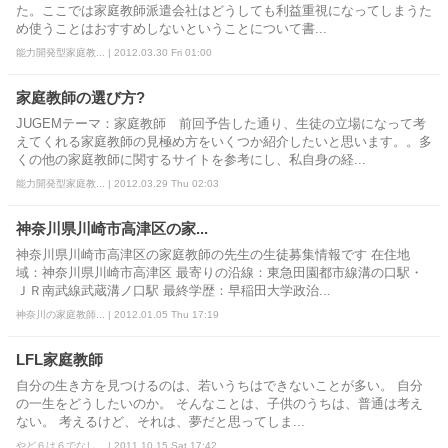
た。ここでは家庭教師派遣会社はどうしても利益重視になってしまうた
め使うことはおすすめしないということについて書...
能力開発型家庭教... | 2012.03.30 Fri 01:00
家庭教師の選び方?
JUGEMテーマ：家庭教師 前回予告した通り、生徒の立場になって考
えてくれる家庭教師の見極め方をいくつか紹介したいと思います。。多
くの他の家庭教師に関するサイトを参考にし、私自身の経...
能力開発型家庭教... | 2012.03.29 Thu 02:03
神奈川県川崎市高津区の家...
神奈川県川崎市高津区の家庭教師の先生の生徒募集情報です 在住地
域：神奈川県川崎市高津区 最寄りの沿線：東急田園都市線溝の口駅・
ＪＲ南武線武蔵溝ノ口駅 最終学歴：早稲田大学政治...
神奈川の家庭教師... | 2012.01.05 Thu 17:19
LFL家庭教師
自分の生き方を見つけるのは、若いうちはできないことが多い。 自分
の一生をどうしたいのか。 そんなことは、子供のうちは、普通は考え
ない。 考えるけど、それは、夢だと思ってしま...
やど６は６でなし... | 2011.10.15 Sat 17:42