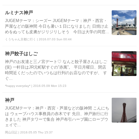
ルミナス神戸
JUGEMテーマ：シーズー JUGEMテーマ：神戸・西宮・
芦屋などの阪神間 今日も暑い１日になりました 日焼け止
めをぬっても皮膚がジリジリしそう 今日は大学の同窓...
くうちゃん京都に行く | 2016.07.03 Sun 00:44
神戸餃子はしご
神戸のお友達と三ノ宮デート♡ なんと餃子屋さんはしご
(笑) 一軒目はJR元町駅すぐの”赤萬”。 平日月曜日、閉店
時間近くだったのでいつもは行列のお店なのですが、 す
ぐ...
*happy everyday* | 2016.05.09 Mon 15:23
神戸
JUGEMテーマ：神戸・西宮・芦屋などの阪神間 こんにち
は ウェーブハウス事務員の赤木です 先日、神戸旅行に行
きました 神戸タワーで集合 神戸布引ハーブ園にロープウ
ェイで...
岡山日記 | 2016.05.05 Thu 15:37