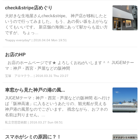
check&stripe店めぐり
大好きな生地屋さんcheck&stripe。 神戸店が移転したと
いうので行ってみました。 もう、あの長い坂を上がらな
くてもいいです。 新店舗の海側にあって駅からも近い方
ですが、 ちょっ...
*happy everyday* | 2016.04.04 Mon 19:51
お店のHP
お店のホームページです★ よろしくおねがいします＾＾ JUGEMテー
マ：神戸・西宮・芦屋などの阪神間
宝塚 アロマテラ... | 2016.03.31 Thu 23:27
車窓から見た神戸の港の風...
JUGEMテーマ：神戸・西宮・芦屋などの阪神間 右へ行け
ば「阪神高速」に入るというあたりの、観光船が見える
神戸港の風景なのでございます。 残念ながら、おフネの
名前は判りません。...
私立空想芸術館 | 2016.03.27 Sun 08:51
スマホがシミの原因に？！