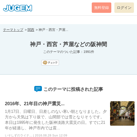
[pear_error: message="Success" code=0 mode=return level=notice
prefix="" info=""]
無料登録
ログイン
テーマトップ
関西
神戸・西宮・芦屋...
神戸・西宮・芦屋などの阪神間
このテーマのついた記事：1991件
このテーマに投稿された記事
2016年、21年目の神戸震災...
1月17日、日曜日、日差しのない寒い朝となりました。夕
方から天気は下り坂で、山間部では雪となりそうです。
本日は1995年に発生した阪神淡路大震災の日。すでに21
年が経過し、神戸市内では震...
いそしずのライナ... | 2016.08.28 Sun 12:09