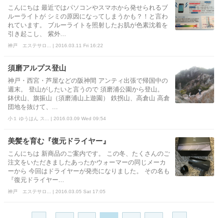
こんにちは 最近ではパソコンやスマホから発せられるブ
ルーライトが シミの原因になってしまうかも？！と言わ
れています。 ブルーライトを照射したお肌が色素沈着を
引き起こし、 紫外...
神戸 エステサロ... | 2016.03.11 Fri 16:22
須磨アルプス登山
神戸・西宮・芦屋などの阪神間 アンティ出張で帰国中の
週末。 登山がしたいと言うので 須磨浦公園から登山。
鉢伏山、旗振山（須磨浦山上遊園） 鉄拐山、高倉山 高倉
団地を抜けて、...
小１ ゆうはん ス... | 2016.03.09 Wed 09:54
美髪を育む『復元ドライヤー』
こんにちは 新商品のご案内です。 この冬、たくさんのご
注文をいただきましたあったかウォーマーの同じメーカ
ーから 今回はドライヤーが発売になりました。 その名も
『復元ドライヤー...
神戸 エステサロ... | 2016.03.05 Sat 17:05