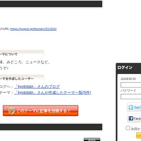
URL:
https://jugem.jp/theme/c51/424/
味、みどころ、ニュースなど。
うぞ♪
JUGEM ID
ログへ：
「kyototabi」さんのブログ
パスワード
テーマ：
「kyototabi」さんが作成したテーマ一覧(5件)
次回か