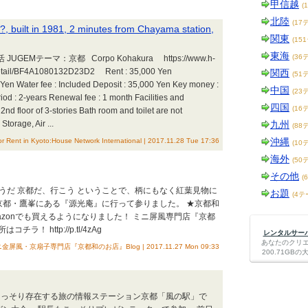
甲信越
(
北陸
(17
?, built in 1981, 2 minutes from Chayama station,
関東
(15
東海
(36
GEMテーマ：京都 Corpo Kohakura https://www.h-
/detail/BF4A1080132D23D2 Rent : 35,000 Yen
関西
(51
Yen Water fee : Included Deposit : 35,000 Yen Key money :
中国
(23
iod : 2-years Renewal fee : 1 month Facilities and
四国
(16
, 2nd floor of 3-stories Bath room and toilet are not
torage, Air ...
九州
(88
沖縄
or Rent in Kyoto:House Network International | 2017.11.28 Tue 17:36
(10
海外
(50
その他
(
そうだ 京都だ、行こう ということで、柄にもなく紅葉見物に
お題
(4テ
京都・鷹峯にある『源光庵』に行って参りました。 ★京都和
azonでも買えるようになりました！ ミニ屏風専門店『京都
チラ！ http://p.tl/4zAg
レンタルサーバー
あなたのクリ
金屏風・京扇子専門店『京都和のお店』Blog | 2017.11.27 Mon 09:33
200.71G
こっそり存在する旅の情報ステーション京都「風の駅」で