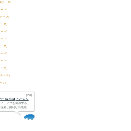
19テーマ)
テーマ)
1テーマ)
テーマ)
テーマ)
テーマ)
テーマ)
テーマ)
テーマ)
テーマ)
6テーマ)
ーマ)
[PR]
 heteml [ヘテムル]
エイティブを刺激する、
Bの大容量と便利な高機能！