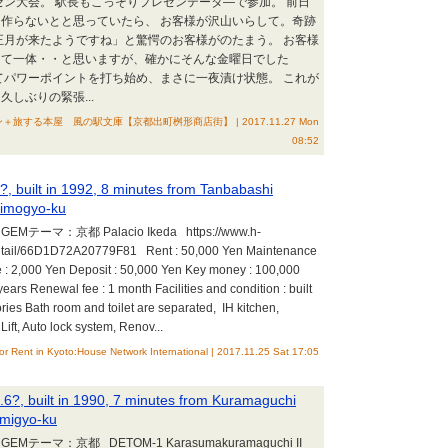
ゼン大会。 駅長もこっそりプレゼンテータ―で参加。 前日
作らないとと思っていたら、 お客様が沢山いらして。奇跡
正月が来たようですね」と驚愕のお客様がのたまう。 お客様
って一体・・と思いますが、確かにそんな金曜日でした
てパワーポイントを打ち始め、まさに一夜漬け状態。 これが
しぶりの緊張...
する本屋 風の駅文庫【京都出町桝形商店街】 | 2017.11.27 Mon
08:52
?, built in 1992, 8 minutes from Tanbabashi
himogyo-ku
テーマ：京都 Palacio Ikeda https://www.h-
/detail/66D1D72A20779F81 Rent : 50,000 Yen Maintenance
e : 2,000 Yen Deposit : 50,000 Yen Key money : 100,000
years Renewal fee : 1 month Facilities and condition : built
tories Bath room and toilet are separated, IH kitchen,
 Lift, Auto lock system, Renov...
or Rent in Kyoto:House Network International | 2017.11.25 Sat 17:05
.6?, built in 1990, 7 minutes from Kuramaguchi
amigyo-ku
Mテーマ：京都 DETOM-1 Karasumakuramaguchi II