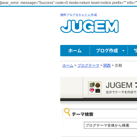
[pear_error: message="Success" code=0 mode=return level=notice prefix="" info=""
無料ブログをかんたん作成
ホーム
>
ブログテーマ
>
関西
>
京都