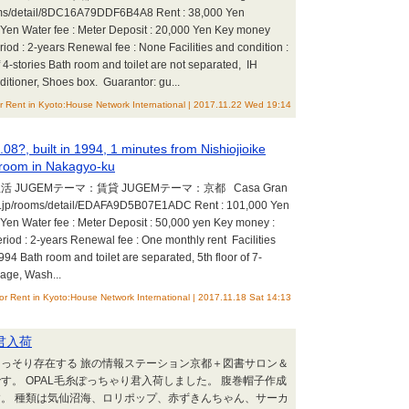
ooms/detail/8DC16A79DDF6B4A8 Rent : 38,000 Yen
Yen Water fee : Meter Deposit : 20,000 Yen Key money
iod : 2-years Renewal fee : None Facilities and condition :
of 4-stories Bath room and toilet are not separated, IH
nditioner, Shoes box. Guarantor: gu...
r Rent in Kyoto:House Network International | 2017.11.22 Wed 19:14
08?, built in 1994, 1 minutes from Nishiojioike
 room in Nakagyo-ku
 JUGEMテーマ：賃貸 JUGEMテーマ：京都 Casa Gran
.jp/rooms/detail/EDAFA9D5B07E1ADC Rent : 101,000 Yen
Yen Water fee : Meter Deposit : 50,000 yen Key money :
riod : 2-years Renewal fee : One monthly rent Facilities
1994 Bath room and toilet are separated, 5th floor of 7-
rage, Wash...
or Rent in Kyoto:House Network International | 2017.11.18 Sat 14:13
君入荷
っそり存在する 旅の情報ステーション京都＋図書サロン＆
す。 OPAL毛糸ぽっちゃり君入荷しました。 腹巻帽子作成
。 種類は気仙沼海、ロリポップ、赤ずきんちゃん、サーカ