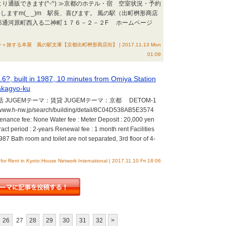
り通販できます(^-^) ≫京都のホテル・宿 空室状況・予約
ますm(_ _)m 駅長、喜びます。 風の駅（出町桝形商店
桝形通河原町西入る二神町１７６－２－２F ホームページ
する本屋 風の駅文庫【京都出町桝形商店街】 | 2017.11.13 Mon
01:09
.6?, built in 1987, 10 minutes from Omiya Station
akagyo-ku
 JUGEMテーマ：賃貸 JUGEMテーマ：京都 DETOM-1
//www.h-nw.jp/search/building/detail/8C04D538AB5E3574
enance fee: None Water fee : Meter Deposit : 20,000 yen
ct period : 2-years Renewal fee : 1 month rent Facilities
1987 Bath room and toilet are not separated, 3rd floor of 4-
for Rent in Kyoto:House Network International | 2017.11.10 Fri 18:06
26
27
28
29
30
31
32
>