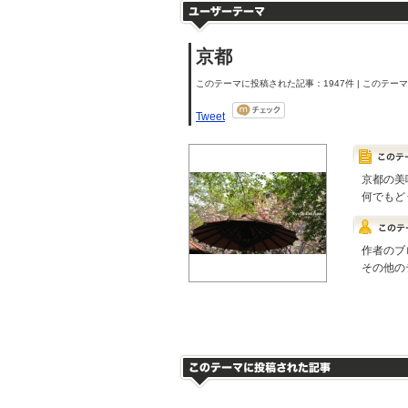
京都
このテーマに投稿された記事：1947件 | このテーマの
Tweet
京都の美
何でもど
作者のブ
その他の