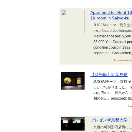
Apartment for Rent 18
1K room in Sakyo-ku
JUGEMテーマ：海外生活 JU
nw.jp/search/building
Maintenance fee: 5,500 
35,000 Yen Contract per
condition : built in 1992
separated, Gas kitchen, S
Apartments f
【源光庵】紅葉見物
JUGEMテーマ：京都 
出かけて参りました。 
のお店のミニ屏風がAm
和のお店』amazon出張所はコ
ミニ
プレゼン＠京都大学
京都出町桝形商店街に