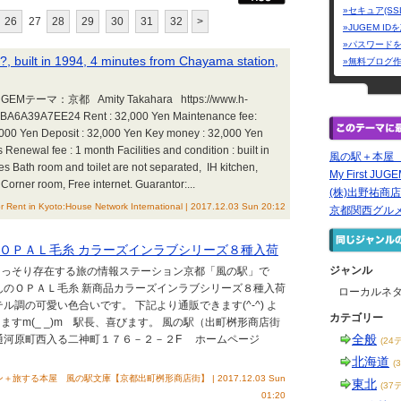
»セキュア(SS
26
27
28
29
30
31
32
>
»JUGEM I
»パスワード
?, built in 1994, 4 minutes from Chayama station,
»無料ブログ
テーマ：京都 Amity Takahara https://www.h-
C3BA6A39A7EE24 Rent : 32,000 Yen Maintenance fee:
,000 Yen Deposit : 32,000 Yen Key money : 32,000 Yen
 Renewal fee : 1 month Facilities and condition : built in
風の駅＋本屋 
ies Bath room and toilet are not separated, IH kitchen,
My First JUG
 Corner room, Free internet. Guarantor:...
(株)出野祐商
r Rent in Kyoto:House Network International | 2017.12.03 Sun 20:12
京都関西グル
ＯＰＡＬ毛糸 カラーズインラブシリーズ８種入荷
ジャンル
こっそり存在する旅の情報ステーション京都「風の駅」で
んのＯＰＡＬ毛糸 新商品カラーズインラブシリーズ８種入荷
ローカルネ
ル調の可愛い色合いです。 下記より通販できます(^-^) よ
カテゴリー
すm(_ _)m 駅長、喜びます。 風の駅（出町桝形商店街
全般
形通河原町西入る二神町１７６－２－２F ホームページ
(24
北海道
(
する本屋 風の駅文庫【京都出町桝形商店街】 | 2017.12.03 Sun
東北
(37
01:20