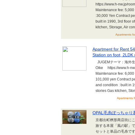
https://www.h-nw.jp/r
Maintenance fee: 5,000 
:30,000 Yen Contract per
built in 1990, 3rd floor 
kitchen, Storage, Air co
Apartments fo
Apartment for Rent 54.
Station on foot, 2LDK
JUGEMテーマ：海外生活
Oike https://www.h-nw
Maintenance fee: 6,000 
101,000 yen Contract pe
and condition : built in 
stories Gas kitchen, Sto
Apartments f
OPAL毛糸ぽっちゃり
京都出町桝形商店街にこ
旅する本屋「風の駅」で
セットと単品の毛糸です