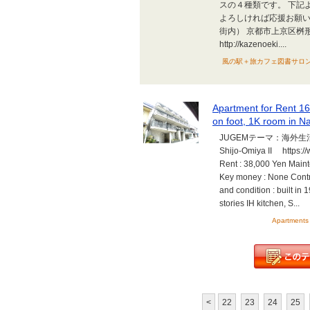
スの４種類です。 下記よ
よろしければ応援お願いし
街内） 京都市上京区
http://kazenoeki....
風の駅＋旅カフェ図書サロン＋旅
Apartment for Rent 16
on foot, 1K room in N
JUGEMテーマ：海外生活
Shijo-Omiya II https:
Rent : 38,000 Yen Maint
Key money : None Contra
and condition : built in 
stories IH kitchen, S...
Apartments 
<
22
23
24
25