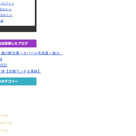
L)ログイン
Dを忘れたら
を忘れたら
作成
風の駅文庫＋オパール毛糸屋＋旅カ...
EM
店日記
メ本【京都ランチ＆美味】
タ
テーマ)
32テーマ)
テーマ)