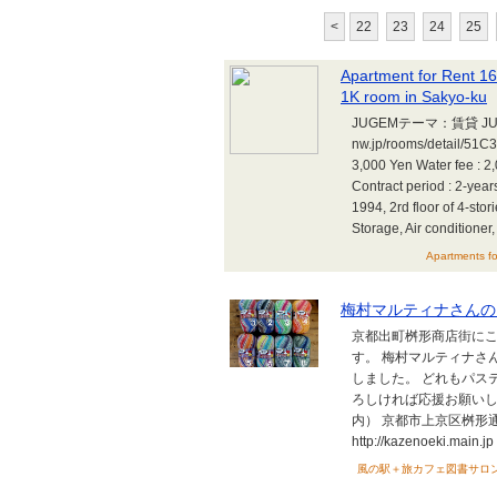
<
22
23
24
25
Apartment for Rent 16
1K room in Sakyo-ku
JUGEMテーマ：賃貸 JUGEM
nw.jp/rooms/detail/51
3,000 Yen Water fee : 2
Contract period : 2-years
1994, 2rd floor of 4-stor
Storage, Air conditioner,
Apartments fo
梅村マルティナさんの
京都出町桝形商店街に
す。 梅村マルティナさ
しました。 どれもパステ
ろしければ応援お願いしま
内） 京都市上京区桝
http://kazenoeki.main.jp
風の駅＋旅カフェ図書サロン＋旅