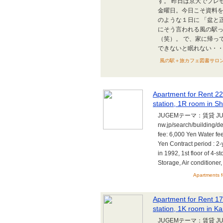
す。 昨日は京大でプレ
金曜日。今日こそ資料を
のような１日に 「盆と
にそう言われる風の駅
（笑）。 で、家に帰っ
できないと眠れない・・久
風の駅＋旅カフェ図書サロン＋旅
Apartment for Rent 22
station, 1R room in S
JUGEMテーマ：賃貸 JUGEM
nw.jp/search/building
fee: 6,000 Yen Water fe
Yen Contract period : 2-
in 1992, 1st floor of 4-s
Storage, Air conditioner,
Apartments f
Apartment for Rent 17
station, 1K room in K
JUGEMテーマ：賃貸 JUGE