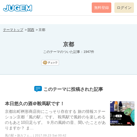
[pear_error: message="Success" code=0 mode=return level=notice
prefix="" info=""]
無料登録
ログイン
テーマトップ
関西
京都
京都
このテーマのついた記事：1947件
このテーマに投稿された記事
本日悠久の酒＠鞍馬駅です！
京都出町桝形商店街にこっそり存在する 旅の情報ステー
ション京都「風の駅」です。 鞍馬駅で風鈴のを楽しめる
のもあと10日足らず。 ９月の風鈴の音、聞いたことがあ
りますか？ ま...
風の駅＋旅カフェ... | 2017.09.23 Sat 00:42