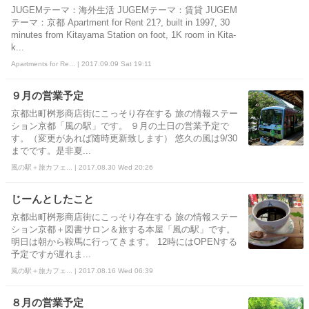
JUGEMテーマ：海外生活 JUGEMテーマ：賃貸 JUGEM
テーマ：京都 Apartment for Rent 21?, built in 1997, 30
minutes from Kitayama Station on foot, 1K room in Kita-
k...
Apartments for Re... | 2017.09.09 Sat 19:11
９月の営業予定
京都出町桝形商店街にこっそり存在する 旅の情報ステー
ション京都「風の駅」です。 ９月の土日の営業予定で
す。（変更があれば随時更新致します） 悠久の風は9/30
までです。是非夏...
風の駅＋旅カフェ... | 2017.08.30 Wed 20:26
じーんとしたこと
京都出町桝形商店街にこっそり存在する 旅の情報ステー
ション京都＋図書サロン＆旅する本屋「風の駅」です。
明日は朝から鞍馬に行ってきます。 12時にはOPENする
予定ですが遅れま...
風の駅＋旅カフェ... | 2017.08.16 Wed 06:39
８月の営業予定