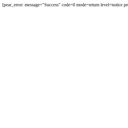
[pear_error: message="Success" code=0 mode=return level=notice
prefix="" info=""]
無料登録
ログイン
テーマトップ
全般
別れ
別れ
このテーマのついた記事：35件
このテーマに投稿された記事
No.109 コンパクト
JUGEMテーマ：回想 JUGEMテーマ：別れ コンパクトと言うと、小
さくまとまって便利みたいなイメージが湧いてきますが、パウダー状の
白粉（おしろい）を入れて持ち運ぶお...
電子老婆：尾波野... | 2026.04.20 Mon 17:29