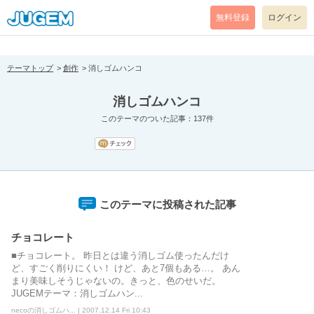
[pear_error: message="Success" code=0 mode=return level=notice
prefix="" info=""]
無料登録
ログイン
テーマトップ
創作
消しゴムハンコ
消しゴムハンコ
このテーマのついた記事：137件
このテーマに投稿された記事
チョコレート
■チョコレート。 昨日とは違う消しゴム使ったんだけ
ど、すごく削りにくい！ けど、あと7個もある…。 あん
まり美味しそうじゃないの。きっと、色のせいだ。
JUGEMテーマ：消しゴムハン...
necoの消しゴムハ... | 2007.12.14 Fri 10:43