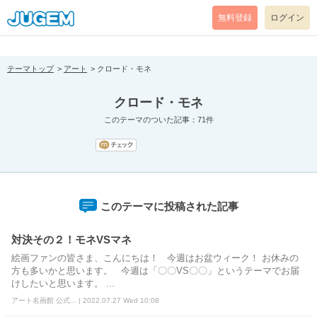
[pear_error: message="Success" code=0 mode=return level=notice
prefix="" info=""]
無料登録
ログイン
テーマトップ
アート
クロード・モネ
クロード・モネ
このテーマのついた記事：71件
このテーマに投稿された記事
対決その２！モネVSマネ
絵画ファンの皆さま、こんにちは！ 今週はお盆ウィーク！ お休みの
方も多いかと思います。 今週は「〇〇VS〇〇」というテーマでお届
けしたいと思います。 ...
アート名画館 公式... | 2022.07.27 Wed 10:08