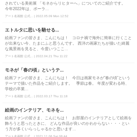
されている美術展 「モネからリヒターへ」についてのご紹介です。
今年2022年は、ポーラ...
アート名画館 公式... | 2022.05.09 Mon 12:52
エトルタに思いを馳せる...
絵画ファンの皆さま、こんにちは！ コロナ禍で海外に簡単に行くこと
が出来ない今、たまにふと思うんです。 西洋の画家たちが描いた綺麗
な風景画を見ると、今度いつここ...
アート名画館 公式... | 2022.04.21 Thu 11:22
モネが「春の頃」というテ...
絵画ファンの皆さま、こんにちは！ 今日は画家モネが”春の頃”という
テーマで描いた作品をご紹介します。 季節は春。 年度が変わる時、
学校の卒業...
アート名画館 公式... | 2022.03.17 Thu 11:18
絵画のインテリア、モネを...
絵画ファンの皆さま、こんにちは！ お部屋のインテリアとして絵画を
飾ろうと思ったときに、 どんな作品が良いのかわからない・・・とい
う方が多くいらっしゃるかと思います...
アート名画館 公式... | 2021.11.06 Sat 06:44