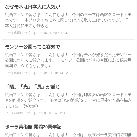
なぜモネは日本人に人気が...
絵画ファンの皆さま、こんにちは！ 今日のテーマは画家クロード・モ
ネです。 本ブログでもモネに関してはよく取り上げていますが、 日
本人は特にモネが好きと...
アート名画館 公式... | 2022.07.20 Wed 12:33
モンソー公園ってご存知で...
絵画ファンの皆さま、こんにちは！ 今日はモネが好きだったモンソー
公園についてご紹介します。 モンソー公園はパリの８区にある観賞用
庭園で、今でもなお美しい...
アート名画館 公式... | 2022.05.31 Tue 14:12
「陽」「光」「風」が感じ...
絵画ファンの皆さま、こんにちは！ 今日は印象派の画家クロード・モ
ネの作品のご紹介です。 モネは”光の追求”をテーマに戸外で作品を描き
ました。 その光の...
アート名画館 公式... | 2022.05.10 Tue 11:26
ポーラ美術館 開館20周年記...
絵画ファンの皆さま、こんにちは！ 今日は、現在ポーラ美術館で開催