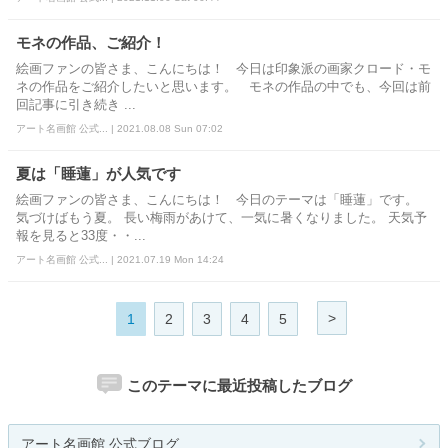
モネの作品、ご紹介！
絵画ファンの皆さま、こんにちは！ 今日は印象派の画家クロード・モ
ネの作品をご紹介したいと思います。 モネの作品の中でも、今回は前
回記事に引き続き ...
アート名画館 公式... | 2021.08.08 Sun 07:02
夏は「睡蓮」が人気です
絵画ファンの皆さま、こんにちは！ 今日のテーマは「睡蓮」です。
気づけばもう夏。 長い梅雨があけて、一気に暑くなりました。 天気予
報を見ると33度・・...
アート名画館 公式... | 2021.07.19 Mon 14:24
>
1
2
3
4
5
このテーマに最近投稿したブログ
アート名画館 公式ブログ