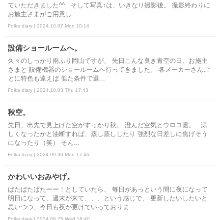
ていただきました^^ そして写真↑は、いきなり撮影後。 撮影終わりに
お施主さまがご用意し...
Folka diary | 2024.10.07 Mon 10:14
設備ショールームへ。
久々のしっかり雨ふり岡山ですが、 先日こんな良き青空の日、お施主
さまと 設備機器のショールームへ行ってきました。 各メーカーさんご
とに特色も違えば 似た条件で選...
Folka diary | 2024.10.03 Thu 17:43
秋空。
先日、出先で見上げた空がすっかり秋。 澄んだ空気とウロコ雲。 涼
しくなったかと油断すれば、蒸し蒸ししたり 強烈な日差しに焦げそう
になったり（笑） そん...
Folka diary | 2024.09.30 Mon 17:46
かわいいおみやげ。
ばたばたばたーー！としていたら、 毎日があっという間に夜になって
明日になって、週末が来て、、、という感じで、 更新したいしたいと
思いつつ、今日も夜が更けていっておりま...
Folka diary | 2024.09.25 Wed 18:40