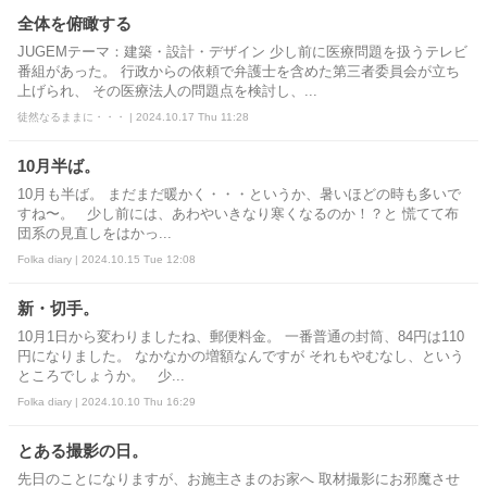
全体を俯瞰する
JUGEMテーマ：建築・設計・デザイン 少し前に医療問題を扱うテレビ
番組があった。 行政からの依頼で弁護士を含めた第三者委員会が立ち
上げられ、 その医療法人の問題点を検討し、...
徒然なるままに・・・ | 2024.10.17 Thu 11:28
10月半ば。
10月も半ば。 まだまだ暖かく・・・というか、暑いほどの時も多いで
すね〜。 少し前には、あわやいきなり寒くなるのか！？と 慌てて布
団系の見直しをはかっ...
Folka diary | 2024.10.15 Tue 12:08
新・切手。
10月1日から変わりましたね、郵便料金。 一番普通の封筒、84円は110
円になりました。 なかなかの増額なんですが それもやむなし、という
ところでしょうか。 少...
Folka diary | 2024.10.10 Thu 16:29
とある撮影の日。
先日のことになりますが、お施主さまのお家へ 取材撮影にお邪魔させ