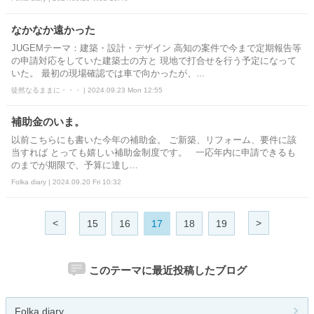
なかなか遠かった
JUGEMテーマ：建築・設計・デザイン 高知の案件で今まで定期報告等
の申請対応をしていた建築士の方と 現地で打合せを行う予定になって
いた。 最初の現場確認では車で向かったが、...
徒然なるままに・・・ | 2024.09.23 Mon 12:55
補助金のいま。
以前こちらにも書いた今年の補助金。 ご新築、リフォーム、要件に該
当すれば とっても嬉しい補助金制度です。 一応年内に申請できるも
のまでが期限で、予算に達し...
Folka diary | 2024.09.20 Fri 10:32
<
>
15
16
17
18
19
このテーマに最近投稿したブログ
Folka diary