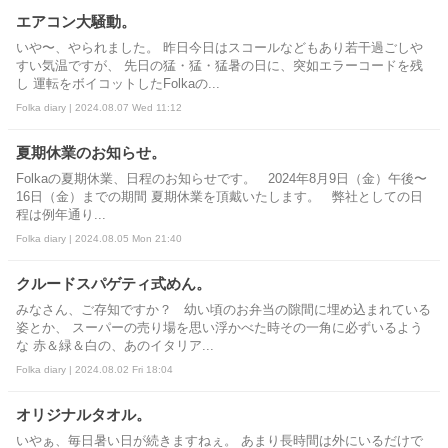
エアコン大騒動。
いや〜、やられました。 昨日今日はスコールなどもあり若干過ごしや
すい気温ですが、 先日の猛・猛・猛暑の日に、突如エラーコードを残
し 運転をボイコットしたFolkaの...
Folka diary | 2024.08.07 Wed 11:12
夏期休業のお知らせ。
Folkaの夏期休業、日程のお知らせです。 2024年8月9日（金）午後〜
16日（金）までの期間 夏期休業を頂戴いたします。 弊社としての日
程は例年通り...
Folka diary | 2024.08.05 Mon 21:40
クルードスパゲティ式めん。
みなさん、ご存知ですか？ 幼い頃のお弁当の隙間に埋め込まれている
姿とか、 スーパーの売り場を思い浮かべた時その一角に必ずいるよう
な 赤＆緑＆白の、あのイタリア...
Folka diary | 2024.08.02 Fri 18:04
オリジナルタオル。
いやぁ、毎日暑い日が続きますねぇ。 あまり長時間は外にいるだけで