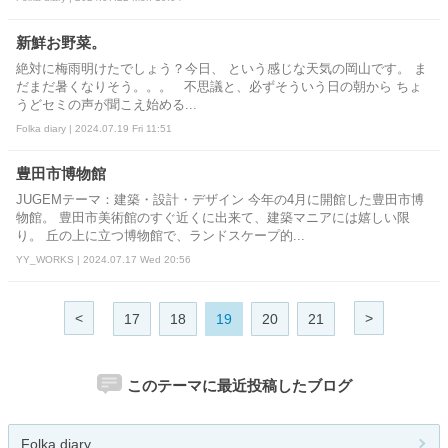
新鮮お野菜。
絶対に梅雨明けたでしょう？今日、 という感じな天気の岡山です。 ま
だまだ暑くなりそう。。。 不思議と、必ずそういう日の朝から ちょ
うどセミの声が聞こえ始める...
Folka diary | 2024.07.19 Fri 11:51
豊田市博物館
JUGEMテーマ：建築・設計・デザイン 今年の4月に開館した豊田市博
物館。 豊田市美術館のすぐ近くに出来て、建築マニアには嬉しい限
り。 丘の上に立つ博物館で、ランドスケープ的...
YY_WORKS | 2024.07.17 Wed 20:56
<
>
17
18
19
20
21
このテーマに最近投稿したブログ
Folka diary