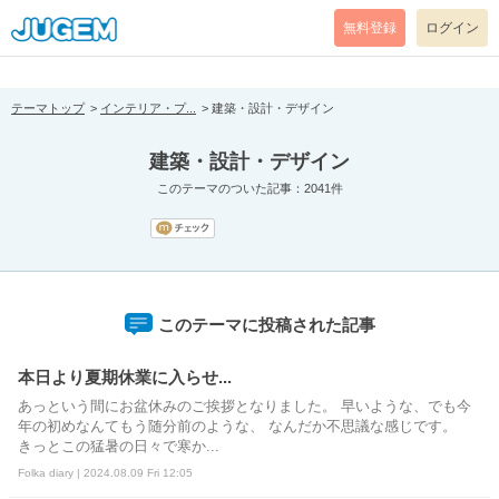
[pear_error: message="Success" code=0 mode=return level=notice
prefix="" info=""]
無料登録
ログイン
テーマトップ
インテリア・プ...
建築・設計・デザイン
建築・設計・デザイン
このテーマのついた記事：2041件
このテーマに投稿された記事
本日より夏期休業に入らせ...
あっという間にお盆休みのご挨拶となりました。 早いような、でも今
年の初めなんてもう随分前のような、 なんだか不思議な感じです。
きっとこの猛暑の日々で寒か...
Folka diary | 2024.08.09 Fri 12:05