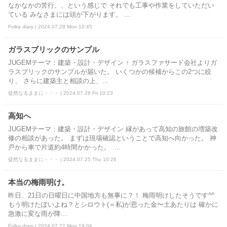
なかなかの苦行、、という感じで それでも工事や作業をしていただい
ている みなさまには頭が下がります。 ...
Folka diary | 2024.07.29 Mon 10:45
ガラスブリックのサンプル
JUGEMテーマ：建築・設計・デザイン ↑ ガラスファサード会社よりガ
ラスブリックのサンプルが届いた。 いくつかの候補からこの2つに絞
り、 さらに建築主と相談の上、...
徒然なるままに・・・ | 2024.07.26 Fri 10:23
高知へ
JUGEMテーマ：建築・設計・デザイン 縁があって高知の旅館の増築改
修の相談があった。 まずは現場確認ということで高知へ向かった。 神
戸から車で片道約4時間かかった。 ...
徒然なるままに・・・ | 2024.07.25 Thu 10:26
本当の梅雨明け。
昨日、21日の日曜日に中国地方も無事に？！ 梅雨明けしたそうです^^
もう明けたぽいよね？とシロウト(＝私)が思った金〜土あたりは 確かに
急激に変な雨が降...
Folka diary | 2024.07.22 Mon 19:04