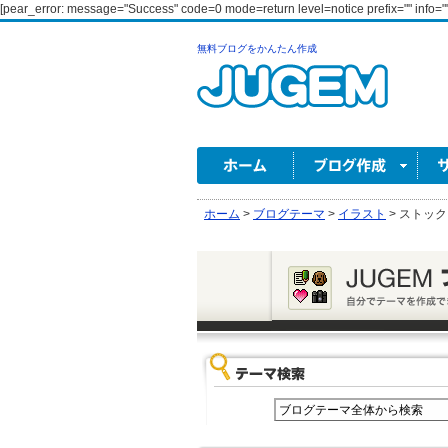
[pear_error: message="Success" code=0 mode=return level=notice prefix="" info=""
無料ブログをかんたん作成
ホーム
>
ブログテーマ
>
イラスト
>
ストック