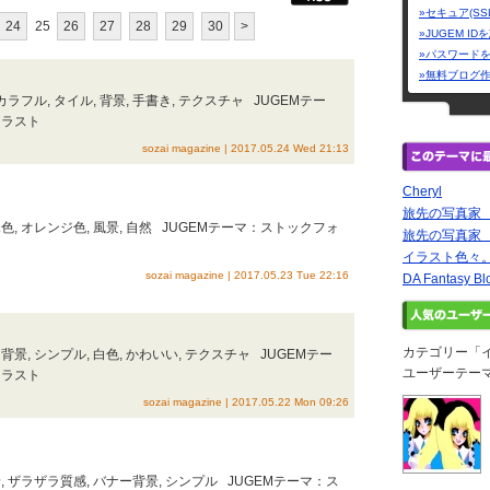
»セキュア(SS
24
25
26
27
28
29
30
>
»JUGEM I
»パスワード
»無料ブログ
ラフル, タイル, 背景, 手書き, テクスチャ JUGEMテー
イラスト
sozai magazine | 2017.05.24 Wed 21:13
Cheryl
旅先の写真家 
 水色, オレンジ色, 風景, 自然 JUGEMテーマ：ストックフォ
旅先の写真家
イラスト色々
sozai magazine | 2017.05.23 Tue 22:16
DA Fantasy Bl
カテゴリー「
ー背景, シンプル, 白色, かわいい, テクスチャ JUGEMテー
ユーザーテー
イラスト
sozai magazine | 2017.05.22 Mon 09:26
 ザラザラ質感, バナー背景, シンプル JUGEMテーマ：ス