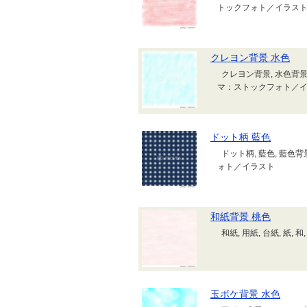
トックフォト／イラス
クレヨン背景 水色
クレヨン背景, 水色背景,
マ：ストックフォト／
ドット柄 藍色
ドット柄, 藍色, 藍色背
ォト／イラスト
和紙背景 桃色
和紙, 用紙, 台紙, 紙
玉ボケ背景 水色