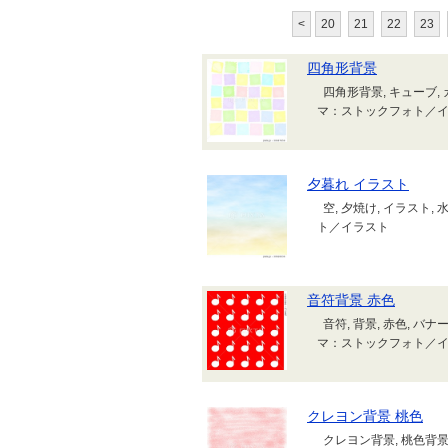
<
20
21
22
23
四角形背景
四角形背景, キューブ, カ
マ：ストックフォト／
夕暮れ イラスト
空, 夕焼け, イラスト,
ト／イラスト
音符背景 赤色
音符, 背景, 赤色, バナ
マ：ストックフォト／
クレヨン背景 桃色
クレヨン背景, 桃色背景,