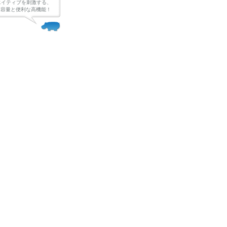
エイティブを刺激する、
Bの大容量と便利な高機能！