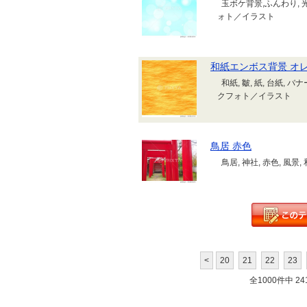
玉ボケ背景,ふんわり, 光
ォト／イラスト
和紙エンボス背景 オ
和紙, 皺, 紙, 台紙, バナ
クフォト／イラスト
鳥居 赤色
鳥居, 神社, 赤色, 
<
20
21
22
23
全1000件中 241