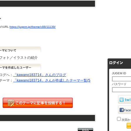
ト
URL:
https://jugem.jp/theme/c88/11139/
フォト／イラストの紹介
JUGEM ID
ログへ：
「kawano183714」さんのブログ
テーマ：
「kawano183714」さんが作成したテーマ一覧(5
パスワード
次回か