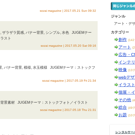
ト
sozai magazine | 2017.05.21 Sun 09:32
ジャンル
アート・デ
カテゴリー
 ザラザラ質感, バナー背景, シンプル, 水色 JUGEMテー
イラスト
創作
(14
sozai magazine | 2017.05.20 Sat 09:16
アート
(
広告・C
インテ
景, バナー背景, 模様, 水玉模様 JUGEMテーマ：ストックフ
映像
(13
webデ
sozai magazine | 2017.05.19 Fri 21:34
イラス
個展・
その他
(
, 和, 背景素材 JUGEMテーマ：ストックフォト／イラスト
総合
(49
sozai magazine | 2017.05.18 Thu 21:31
お題
(10
レンタルサーバー