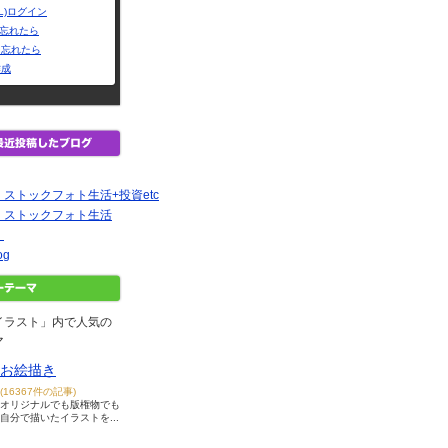
L)ログイン
Dを忘れたら
を忘れたら
作成
ストックフォト生活+投資etc
 ストックフォト生活
。
og
イラスト」内で人気の
マ
お絵描き
(16367件の記事)
オリジナルでも版権物でも
自分で描いたイラストを...