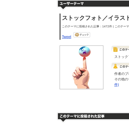
ストックフォト／イラス
このテーマに投稿された記事：1472件 | このテーマの
Tweet
ストック
作者のブ
その他の
件)