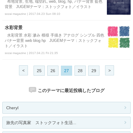
布地背景, 生地, 端切れ, web, blog, hp, バナー背景 藍色
背景 JUGEMテーマ：ストックフォト／イラスト
sozai magazine | 2017.04.23 Sun 08:10
水彩背景
水彩背景 水彩 滲み 模様 手描き アナログ シンプル 四色
バナー背景 web blog hp JUGEMテーマ：ストックフォ
ト／イラスト
sozai magazine | 2017.04.21 Fri 21:35
<
>
25
26
27
28
29
このテーマに最近投稿したブログ
Cheryl
旅先の写真家 ストックフォト生活...