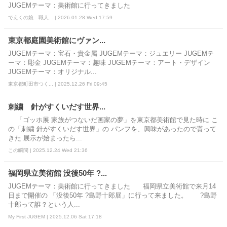
JUGEMテーマ：美術館に行ってきました
でえくの娘 職人... | 2026.01.28 Wed 17:59
東京都庭園美術館にヴァン...
JUGEMテーマ：宝石・貴金属 JUGEMテーマ：ジュエリー JUGEMテ
ーマ：彫金 JUGEMテーマ：趣味 JUGEMテーマ：アート・デザイン
JUGEMテーマ：オリジナル...
東京都町田市つく... | 2025.12.26 Fri 09:45
刺繍 針がすくいだす世界...
「ゴッホ展 家族がつないだ画家の夢」を東京都美術館で見た時に こ
の「刺繍 針がすくいだす世界」の パンフを、興味があったので貰って
きた 展示が始まったら...
この瞬間 | 2025.12.24 Wed 21:36
福岡県立美術館 没後50年 ?...
JUGEMテーマ：美術館に行ってきました 福岡県立美術館で来月14
日まで開催の 「没後50年 ?島野十郎展」に行って来ました。 ?島野
十郎って誰？という人...
My First JUGEM | 2025.12.06 Sat 17:18