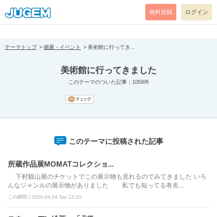
[pear_error: message="Success" code=0 mode=return level=notice
prefix="" info=""]
無料登録
ログイン
テーマトップ
個展・イベント
美術館に行ってき...
美術館に行ってきました
このテーマのついた記事：1059件
このテーマに投稿された記事
所蔵作品展MOMATコレクショ...
下村観山展のチケットでこの展示物も見れるのでみてきました いろ
んなジャンルの展示物がありました 私でも知ってる有名...
この瞬間 | 2026.04.04 Sat 22:20