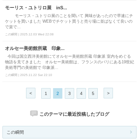
モーリス・ユトリロ展 inS...
モーリス・ユトリロ展のことを聞いて 興味があったので早速にチ
ケットを買いました WEBでチケット買うと売り場に並ばなくて良いの
で楽で...
この瞬間 | 2025.12.03 Wed 22:08
オルセー美術館所蔵 印象...
今回は国立西洋美術館にてオルセー美術館所蔵 印象派 室内をめぐる
物語を見てきました オルセー美術館は、フランスのパリにある19世紀
美術専門の美術館で 印象派...
この瞬間 | 2025.11.22 Sat 22:10
<
>
1
2
3
4
5
このテーマに最近投稿したブログ
この瞬間