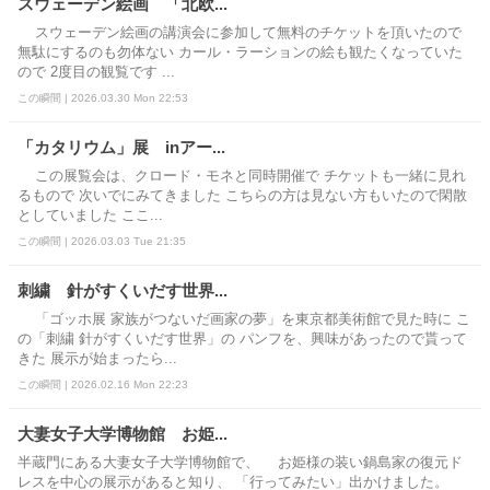
スウェーデン絵画 「北欧...
スウェーデン絵画の講演会に参加して無料のチケットを頂いたので
無駄にするのも勿体ない カール・ラーションの絵も観たくなっていた
ので 2度目の観覧です ...
この瞬間 | 2026.03.30 Mon 22:53
「カタリウム」展 inアー...
この展覧会は、クロード・モネと同時開催で チケットも一緒に見れ
るもので 次いでにみてきました こちらの方は見ない方もいたので閑散
としていました ここ...
この瞬間 | 2026.03.03 Tue 21:35
刺繍 針がすくいだす世界...
「ゴッホ展 家族がつないだ画家の夢」を東京都美術館で見た時に こ
の「刺繍 針がすくいだす世界」の パンフを、興味があったので貰って
きた 展示が始まったら...
この瞬間 | 2026.02.16 Mon 22:23
大妻女子大学博物館 お姫...
半蔵門にある大妻女子大学博物館で、 お姫様の装い鍋島家の復元ド
レスを中心の展示があると知り、 「行ってみたい」出かけました。