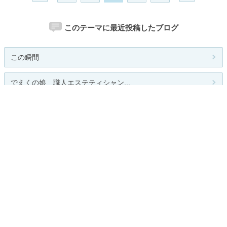
このテーマに最近投稿したブログ
この瞬間
でえくの娘 職人エステティシャン...
My First JUGEM
セブ島工房
雑兵日記PREMIERブログ
関連カテゴリー
創作
アート
広告・CM
インテリア・プロダクト