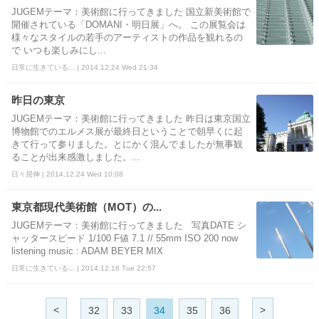
JUGEMテーマ：美術館に行ってきました 国立新美術館で
開催されている「DOMANI・明日展」へ。 この展覧会は
様々なスタイルの若手のアーティストの作品を観れるの
で いつも楽しみにし...
日常に生きている... | 2014.12.24 Wed 21:34
昨日の東京
JUGEMテーマ：美術館に行ってきました 昨日は東京国立
博物館でのエルメス展が最終日ということで朝早くに起
きて行って参りました。とにかく混んでましたが無事観
ることが出来感激しました。...
日々屈伸 | 2014.12.24 Wed 10:08
東京都現代美術館（MOT）の...
JUGEMテーマ：美術館に行ってきました 写真DATE シ
ャッタースピード 1/100 F値 7.1 // 55mm ISO 200 now
listening music : ADAM BEYER MIX
日常に生きている... | 2014.12.16 Tue 22:57
<
>
32
33
34
35
36