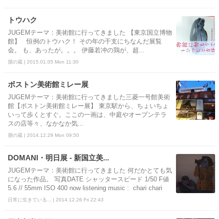
トウハク
JUGEMテーマ：美術館に行ってきました 【東京国立博物
館】 恒例のトウハク！ その年の干支にちなんだ展覧
会。 も、あったが。。。 伊藤若冲の鶏が、超...
朋の蔵 | 2015.01.05 Mon 11:30
ボストン美術館ミレー展
JUGEMテーマ：美術館に行ってきました三菱一号館美術
館【ボストン美術館ミレー展】 東京駅から、ちょいちょ
いって歩くとすぐ。ここの一画は、中庭やオープンテラ
スの店等々、なかなか気...
朋の蔵 | 2014.12.29 Mon 09:50
DOMANI・明日展 - 新国立美...
JUGEMテーマ：美術館に行ってきました 何だかとても気
になった作品。 写真DATE シャッタースピード 1/50 F値
5.6 // 55mm ISO 400 now listening music : chari chari
日常に生きている... | 2014.12.26 Fri 22:43