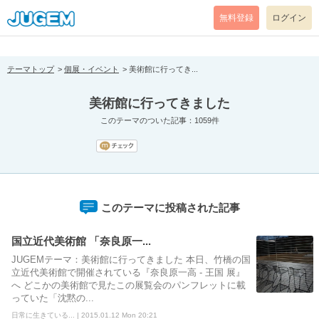
[pear_error: message="Success" code=0 mode=return level=notice
prefix="" info=""]
無料登録
ログイン
テーマトップ
個展・イベント
美術館に行ってき...
美術館に行ってきました
このテーマのついた記事：1059件
このテーマに投稿された記事
国立近代美術館 「奈良原一...
JUGEMテーマ：美術館に行ってきました 本日、竹橋の国
立近代美術館で開催されている『奈良原一高 - 王国 展』
へ どこかの美術館で見たこの展覧会のパンフレットに載
っていた「沈黙の...
日常に生きている... | 2015.01.12 Mon 20:21