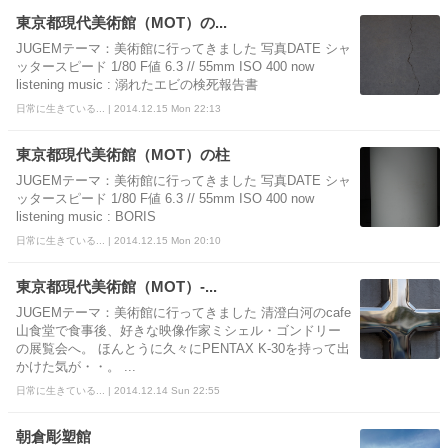
東京都現代美術館（MOT）の...
JUGEMテーマ：美術館に行ってきました 写真DATE シャ
ッタースピード 1/80 F値 6.3 // 55mm ISO 400 now
listening music : 溺れたエビの検死報告書
日常に生きている... | 2014.12.15 Mon 22:13
東京都現代美術館（MOT）の柱
JUGEMテーマ：美術館に行ってきました 写真DATE シャ
ッタースピード 1/80 F値 6.3 // 55mm ISO 400 now
listening music : BORIS
日常に生きている... | 2014.12.15 Mon 20:10
東京都現代美術館（MOT）-...
JUGEMテーマ：美術館に行ってきました 清澄白河のcafe
山食堂で食事後、好きな映像作家ミシェル・ゴンドリー
の展覧会へ。 ほんとうに久々にPENTAX K-30を持って出
かけた気が・・。 ...
日常に生きている... | 2014.12.14 Sun 22:55
朝倉彫塑館