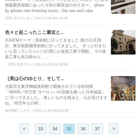
都庭園美術館にあった今回の展覧会のポスター。 photo
by iphone now listening music : the sea and cake
日常に生きている... | 2014.11.30 Sun 10:36
色々と起こったここ最近と...
JUGEMテーマ：美術館に行ってきました 雨の11月28
日、東京都庭園美術館に行ってきました。 ずっと行きた
いと思っていたらいつの間にか改装工事で閉館。 その改
装工事も先日終わり、...
日常に生きてい... | 2014.11.30 Sun 00:58
［美は心のゆとり、そして...
大阪市立東洋陶磁美術館で開催されている特別展
「IMARI／伊万里 ヨーロッパの宮殿を飾った日本磁器」
に 行ってきました。 美しいものを観ると、心が喜びます
ね。 何百年もの時...
毎日更新！ことの... | 2014.11.26 Wed 22:09
<
>
33
34
35
36
37