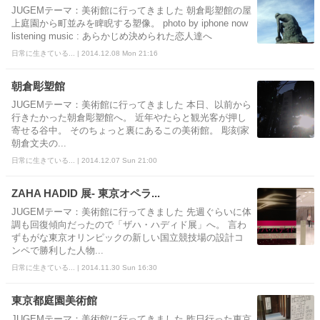
JUGEMテーマ：美術館に行ってきました 朝倉彫塑館の屋
上庭園から町並みを睥睨する塑像。 photo by iphone now
listening music : あらかじめ決められた恋人達へ
日常に生きている... | 2014.12.08 Mon 21:16
朝倉彫塑館
JUGEMテーマ：美術館に行ってきました 本日、以前から
行きたかった朝倉彫塑館へ。 近年やたらと観光客が押し
寄せる谷中。 そのちょっと裏にあるこの美術館。 彫刻家
朝倉文夫の...
日常に生きている... | 2014.12.07 Sun 21:00
ZAHA HADID 展- 東京オペラ...
JUGEMテーマ：美術館に行ってきました 先週ぐらいに体
調も回復傾向だったので「ザハ・ハディド展」へ。 言わ
ずもがな東京オリンピックの新しい国立競技場の設計コ
ンペで勝利した人物...
日常に生きている... | 2014.11.30 Sun 16:30
東京都庭園美術館
JUGEMテーマ：美術館に行ってきました 昨日行った東京