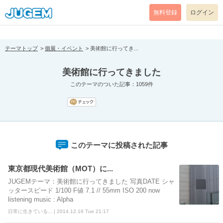
[pear_error: message="Success" code=0 mode=return level=notice
prefix="" info=""]
無料登録
ログイン
テーマトップ
個展・イベント
美術館に行ってき...
美術館に行ってきました
このテーマのついた記事：1059件
このテーマに投稿された記事
東京都現代美術館（MOT）に...
JUGEMテーマ：美術館に行ってきました 写真DATE シャ
ッタースピード 1/100 F値 7.1 // 55mm ISO 200 now
listening music : Alpha
日常に生きている... | 2014.12.16 Tue 21:17