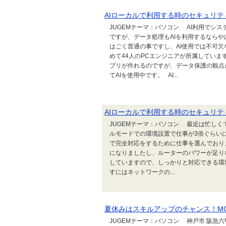
AIローカルで利用する時のセキュリテ
JUGEMテーマ：パソコン AI利用でシ
ですが、データ処理もAIを利用するならや
はごく普通の事ですし、AI使用では不可欠
めて44人のPCエンジニアが所属していま
プリが作れるのですが、データ保護の観点か
てAIを使用中です。 AI...
AIローカルで利用する時のセキュリテ
JUGEMテーマ：パソコン 最近は忙しく
ルモードでの環境設置で仕事が3倍ぐらい
で完全対応をするために仕事を選んでおり
になりましたし、ルーターのパワーが足り
していますので、しっかりと対応できる環
すにはネットワークの...
夏休みはスキルアップのチャンス！M
JUGEMテーマ：パソコン 神戸市 阪急六