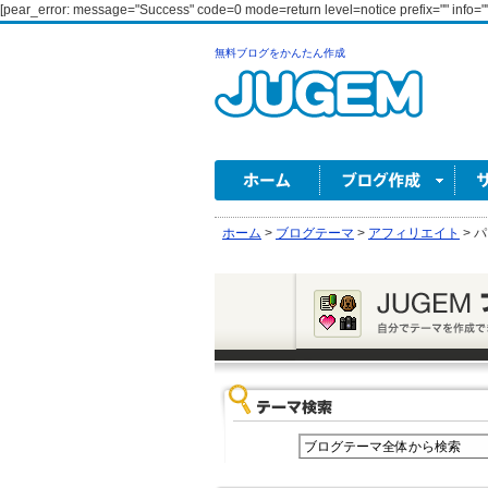
[pear_error: message="Success" code=0 mode=return level=notice prefix="" info=""
無料ブログをかんたん作成
ホーム
>
ブログテーマ
>
アフィリエイト
>
パ