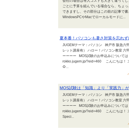
会社の場合は導入コストも大きく違ってし
ごとに予算を組んでいる場合なら、ちょっ
できますし、その部分はこの前の記事で書
WindowsPCやMacでローカルモードに...
夏本番！パソコンも暑さ対策を忘れず
JUGEMテーマ：パソコン 神戸市 阪急六
レット講座有） ハロー！パソコン教室 六
ーーーー MOS試験のお申込みについては 下の記
rokko.jugem.jp/?eid=460 こ
🌻...
MOS試験は「知識」より「実践力」
JUGEMテーマ：パソコン 神戸市 阪急六
レット講座有） ハロー！パソコン教室 六
ーーーー MOS試験のお申込みについては 下の記
rokko.jugem.jp/?eid=460 こんにちは
Speci...