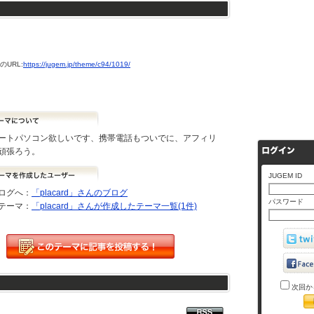
URL:
https://jugem.jp/theme/c94/1019/
ートパソコン欲しいです、携帯電話もついでに、アフィリ
頑張ろう。
JUGEM ID
ログへ：
「placard」さんのブログ
パスワード
テーマ：
「placard」さんが作成したテーマ一覧(1件)
次回か