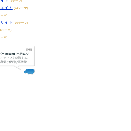
サイト
(3テーマ)
リエイト
(74テーマ)
テーマ)
メサイト
(29テーマ)
36テーマ)
テーマ)
[PR]
 heteml [ヘテムル]
エイティブを刺激する、
Bの大容量と便利な高機能！