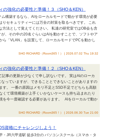
ィの強化の必要性と準備！３（SHO＆KEN）
ステム構築するなら、AIをローカルモードで動かす環境が必要
はりセキュリティーには万全の対策を取るべきです。 これ
な方法として覚えてください。 私達の研究室ではOB会も含
すが、その中の20名ぐらいはAIを動かすことで、ソフトやア
ら「VLAN」を設置して、ローカルモードでPCを動かし
SHO RICHARD（Room365！） | 2026.07.02 Thu 19:32
ィの強化の必要性と準備！２（SHO＆KEN）
て記事の更新が少なくて申し訳ないです。 実はAIのローカ
になっていますが、できることとできないことがありますの
ます。 一番の原因はメモリ不足とSSD不足でどちらも高額
なくて環境構築が上手くいかないケースも持ち込まれたり
境を今一度確認する必要があります。 AIをローカルで動か
SHO RICHARD（Room365！） | 2026.06.30 Tue 21:00
OS資格にチャレンジしよう！
甲・JR六甲道駅 徒歩3分の パソコンスクール（スマホ・タ