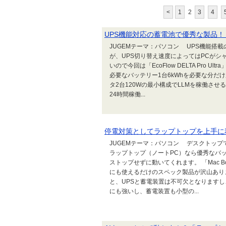
<
1
2
3
4
UPS機能対応の蓄電池で優秀な製品！（
JUGEMテーマ：パソコン UPS機能搭
が、UPS切り替え速度によってはPCがシ
いので今回は「EcoFlow DELTA Pro
必要なバッテリー1台6kWhを必要な分だけ用
タ2台120Wの最小構成でLLMを稼働させる
24時間稼働...
停電対策としてラップトップを上手に利
JUGEMテーマ：パソコン デスクトップ
ラップトップ（ノートPC）なら優秀なバ
ストップせずに動いてくれます。 「Mac Bo
にも使えるだけのスペック製品が沢山あり
と、UPSと蓄電装置は不可欠となります
にも強いし、蓄電装置も小型の...