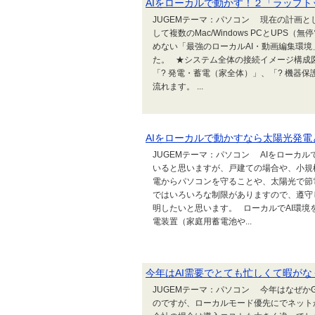
AIをローカルで動かす！２「ラップト
JUGEMテーマ：パソコン 現在の計画とし
して複数のMac/Windows PCとUP
めない「最強のローカルAI・動画編集環
た。 ★システム全体の接続イメージ構成
「? 発電・蓄電（家全体）」、「? 機器保
流れます。 ...
AIをローカルで動かすなら太陽光発電と
JUGEMテーマ：パソコン AIをローカ
いると思いますが、戸建ての場合や、小規
電からパソコンを守ることや、太陽光で節
ではいろいろな制限がありますので、遵守
明したいと思います。 ローカルでAI環
電装置（家庭用蓄電池や...
今年はAI需要でとても忙しくて暇がな
JUGEMテーマ：パソコン 今年はなぜか
のですが、ローカルモード優先にでネット