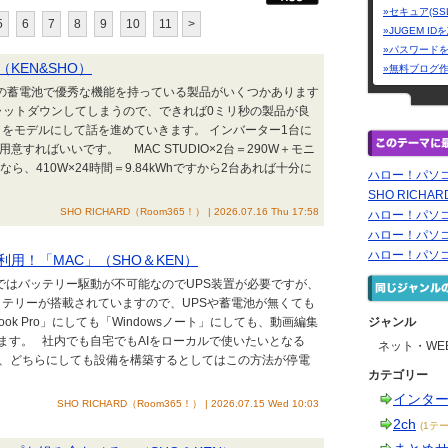
»セキュア(SS
5
6
7
8
9
10
11
>
»JUGEM I
»パスワード
KEN&SHO）
»無料ブログ
載の蓄電池で優秀な機能を持っている製品がいくつかあります
ャットダウンしてしまうので、できれば0ミリ秒の製品が良
 Ultra」をモデルにして話を進めていきます。 インバーター1台に
意すればいいです。 MAC STUDIO×2台＝290W＋モニ
なら、410W×24時間＝9.84kWhですから2台あれば十分に
ハロー！パソ
SHO RICHA
SHO RICHARD（Room365！） | 2026.07.16 Thu 17:58
ハロー！パソ
ハロー！パソ
ハロー！パソ
用！「MAC」（SHO＆KEN）
ではバッテリー駆動が不可能なのでUPS装置が必要ですが、
ッテリーが搭載されていますので、UPSや蓄電池が無くても
ok Pro」にしても「Windowsノート」にしても、動画編集
ジャンル
ます。 社内でも自宅でもAIをローカルで使いたいとなる
ネット・WE
し、どちらにしても設備を構築するとしてはこの方法が停電
カテゴリー
インタ
SHO RICHARD（Room365！） | 2026.07.15 Wed 10:03
2ch
(1テー