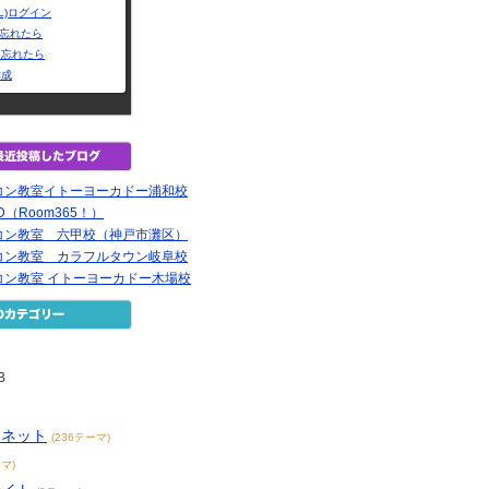
L)ログイン
Dを忘れたら
を忘れたら
作成
コン教室イトーヨーカドー浦和校
RD（Room365！）
コン教室 六甲校（神戸市灘区）
コン教室 カラフルタウン岐阜校
コン教室 イトーヨーカドー木場校
B
ーネット
(236テーマ)
マ)