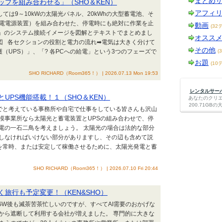
まとめ
ップを組み合わせる」（SHO＆KEN）
アフィ
ては9～10kWの太陽光パネル、20kWhの大型蓄電池、そ
S（無停電電源装置）を組み合わせた、停電時にも絶対に作業を止
動画
(32
境」のシステム接続イメージを図解とテキストでまとめまし
オスス
図 各セクションの役割と電力の流れ➡電気は大きく分けて
その他
護（UPS）」、「? 各PCへの給電」という3つのフェーズで
(
お題
(10
SHO RICHARD（Room365！） | 2026.07.13 Mon 19:53
レンタルサーバー
UPS機能搭載！１（SHO＆KEN）
あなたのクリ
200.71G
ルでと考えている事務所や自宅で仕事をしている皆さんも沢山
模事業所なら太陽光と蓄電装置とUPSの組み合わせで、停
電の一石二鳥を考えましょう。 太陽光の場合は法的な部分
しなければいけない部分がありますし、その辺も含めて説
境を常時、または安定して稼働させるために、太陽光発電と蓄
SHO RICHARD（Room365！） | 2026.07.10 Fri 20:44
く旅行も予定変更！（KEN&SHO）
GW後も滅茶苦茶忙しいのですが、すべてAI需要のおかげな
から遮断して利用する会社が増えました。 専門的に大きな