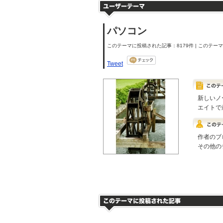
パソコン
このテーマに投稿された記事：8179件 | このテーマの
Tweet
新しいノ
エイトで
作者のブ
その他の