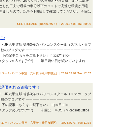
まうのですが、20人くらいの事務所や営業所、または部署
とした工夫で通常の半分以下のコストで高速な環境が用意
きましたので、記事を1個戻して確認してください。 今回は
SHO RICHARD（Room365！） | 2026.07.09 Thu 20:30
に♪
甲・JR六甲道駅 徒歩3分の パソコンスクール（スマホ・タブ
甲校のブログです ーーーーーーーーーーーーーーーーーーー
事こちらをご覧下さい↓ https://hello-
んにちは！ スタッフのSです(*^^*) 毎日暑い日が続いていますね
ハロー！パソコン教室 六甲校（神戸市灘区） | 2026.07.07 Tue 12:07
が評価される資格です！
甲・JR六甲道駅 徒歩3分の パソコンスクール（スマホ・タブ
甲校のブログです ーーーーーーーーーーーーーーーーーーー
事こちらをご覧下さい↓ https://hello-
！ スタッフのSです(*^^*) 今回は、MOS（Microsoft Office
ハロー！パソコン教室 六甲校（神戸市灘区） | 2026.07.07 Tue 11:38