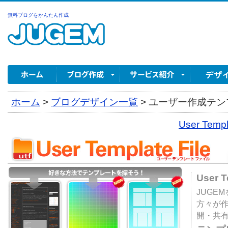
無料ブログをかんたん作成
ホーム
>
ブログデザイン一覧
>
ユーザー作成テンプ
User Tem
User 
JUGE
方々が
開・共