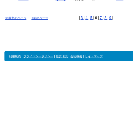
|
3
|
4
|
5
|
6
|
7
|
8
|
9
| ...
<<最初のページ
<前のページ
利用規約
|
プライバシーポリシー
|
推奨環境
|
会社概要
|
サイトマップ