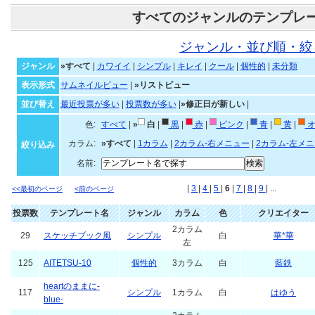
すべてのジャンルのテンプレ
ジャンル・並び順・絞
ジャンル
»すべて
|
カワイイ
|
シンプル
|
キレイ
|
クール
|
個性的
|
未分類
表示形式
サムネイルビュー
|
»リストビュー
並び替え
最近投票が多い
|
投票数が多い
|
»修正日が新しい
|
色:
すべて
|
»
白
|
黒
|
赤
|
ピンク
|
青
|
黄
|
オ
カラム:
»すべて
|
1カラム
|
2カラム-右メニュー
|
2カラム-左メ
絞り込み
名前:
|
3
|
4
|
5
|
6
|
7
|
8
|
9
| ...
<<最初のページ
<前のページ
投票数
テンプレート名
ジャンル
カラム
色
クリエイター
2カラム
29
スケッチブック風
シンプル
白
華*華
左
125
AITETSU-10
個性的
3カラム
白
藍鉄
heartのままに-
117
シンプル
1カラム
白
はゆう
blue-