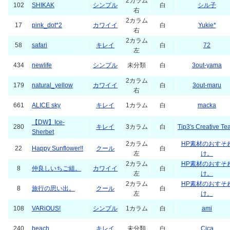
2カラム
102
SHIKAK
シンプル
白
シル子
右
2カラム
17
pink_dot*2
カワイイ
白
Yukie*
右
2カラム
58
safari
キレイ
白
72
左
434
newlife
シンプル
未分類
白
3out-yama
2カラム
179
natural_yellow
カワイイ
白
3out-maru
右
661
ALICE sky
キレイ
1カラム
白
macka
【DW】Ice-
280
キレイ
3カラム
白
Tip3's Creative T
Sherbet
2カラム
HP素材のおすそ
22
Happy Sunflower!!
クール
白
左
け。
2カラム
HP素材のおすそ
8
仲良しいちご組。
カワイイ
白
左
け。
2カラム
HP素材のおすそ
8
旅行の思い出。
クール
白
左
け。
108
VARiOUS!
シンプル
1カラム
白
ami
240
beach
キレイ
未分類
白
Cica