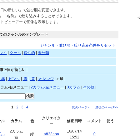
されているテンプレートを自由にご利用頂けます。
新日の新しい」で並び順を変更できます。
)」「名前」で絞り込みすることができます。
ートビューアーで画像を表示します。
てのジャンルのテンプレート
ジャンル・並び順・絞り込み条件をリセット
レイ
|
クール
|
個性的
|
未分類
ー
»修正日が新しい
|
赤
|
ピンク
|
青
|
黄
|
オレンジ
|
»
緑
|
カラム-右メニュー
|
2カラム-左メニュー
|
3カラム
|
その他
|
|
1
|
2
|
3
|
4
|
次のページ>
最後のページ>>
クリエイタ
ンル
カラム
色
修正日時
コメント
使う