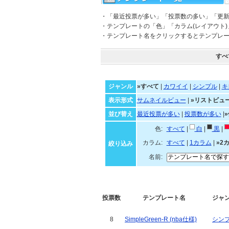
・「最近投票が多い」「投票数の多い」「更
・テンプレートの「色」「カラム(レイアウト
・テンプレート名をクリックするとテンプレ
すべ
ジャンル
»すべて
|
カワイイ
|
シンプル
|
キ
表示形式
サムネイルビュー
|
»リストビュ
並び替え
最近投票が多い
|
投票数が多い
|
色:
すべて
|
白
|
黒
|
カラム:
すべて
|
1カラム
|
»2
絞り込み
名前:
投票数
テンプレート名
ジャ