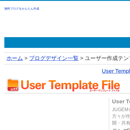
無料ブログをかんたん作成
ホーム
>
ブログデザイン一覧
>
ユーザー作成テンプ
User Tem
User 
JUGE
方々が
開・共