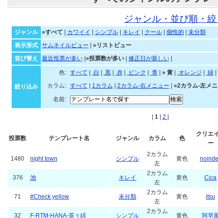
ジャンル・並び順・絞
ジャンル
»すべて
|
カワイイ
|
シンプル
|
キレイ
|
クール
|
個性的
|
未分類
表示形式
サムネイルビュー
|
»リストビュー
並び替え
最近投票が多い
|
»投票数が多い
|
修正日が新しい
|
色:
すべて
|
白
|
黒
|
赤
|
ピンク
|
青
|
»
黄
|
オレンジ
|
緑
|
カラム:
すべて
|
1カラム
|
2カラム-右メニュー
|
»2カラム-左メ
絞り込み
名前:
|
1
|
2
|
クリエ
投票数
テンプレート名
ジャンル
カラム
色
ー
2カラム
1480
night town
シンプル
黄色
noind
左
2カラム
376
池
キレイ
黄色
Cica
左
2カラム
71
#Check yellow
未分類
黄色
itsu
左
2カラム
32
F-RTM-HANA-茶々緋
シンプル
黄色
阿早