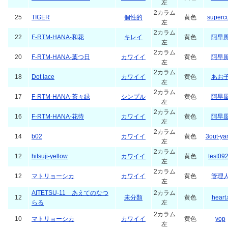
左
2カラム
25
TIGER
個性的
黄色
superc
左
2カラム
22
F-RTM-HANA-和花
キレイ
黄色
阿早
左
2カラム
20
F-RTM-HANA-葉つ日
カワイイ
黄色
阿早
左
2カラム
18
Dot lace
カワイイ
黄色
あお
左
2カラム
17
F-RTM-HANA-茶々緑
シンプル
黄色
阿早
左
2カラム
16
F-RTM-HANA-花待
カワイイ
黄色
阿早
左
2カラム
14
b02
カワイイ
黄色
3out-y
左
2カラム
12
hitsuji-yellow
カワイイ
黄色
test09
左
2カラム
12
マトリョーシカ
カワイイ
黄色
管理
左
AITETSU-11 あえてのなつ
2カラム
12
未分類
黄色
heart
らる
左
2カラム
10
マトリョーシカ
カワイイ
黄色
yop
左