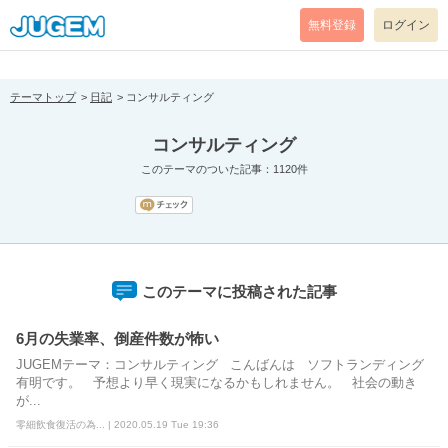
[pear_error: message="Success" code=0 mode=return level=notice
prefix="" info=""]
無料登録
ログイン
テーマトップ
日記
コンサルティング
コンサルティング
このテーマのついた記事：1120件
このテーマに投稿された記事
6月の失業率、倒産件数が怖い
JUGEMテーマ：コンサルティング こんばんは ソフトランディング
有明です。 予想より早く現実になるかもしれません。 社会の動き
が...
零細飲食復活の為... | 2020.05.19 Tue 19:36