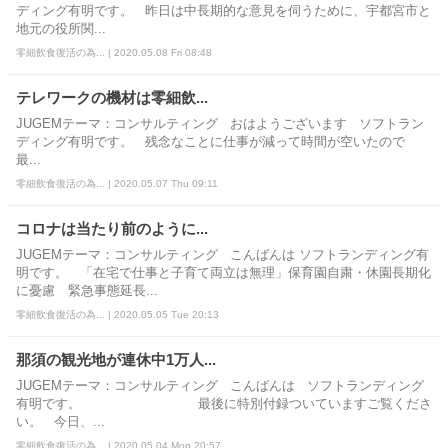
ディング有明です。 昨日は中長期的な意見を伺うために、宇都宮市と
地元の役所関...
零細飲食復活の為... | 2020.05.08 Fri 08:48
テレワークの機材は零細飲...
JUGEMテーマ：コンサルティング おはようございます ソフトラン
ディング有明です。 残念なことに仕事が減って時間が空いたので
最...
零細飲食復活の為... | 2020.05.07 Thu 09:11
コロナは当たり前のように...
JUGEMテーマ：コンサルティング こんばんは ソフトランディング有
明です。 「在宅で仕事と子育て両立は無理」保育園自粛・休園長期化
に憂慮 緊急事態延長...
零細飲食復活の為... | 2020.05.05 Tue 20:13
那須の観光地が連休中1万人...
JUGEMテーマ：コンサルティング こんばんは ソフトランディング
有明です。 最後に特別付録ついていますご覧くださ
い。 今日、...
零細飲食復活の為... | 2020.05.04 Mon 20:57