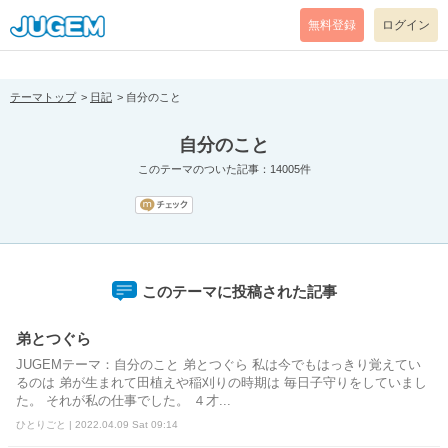
[pear_error: message="Success" code=0 mode=return level=notice
prefix="" info=""]
無料登録
ログイン
テーマトップ
日記
自分のこと
自分のこと
このテーマのついた記事：14005件
このテーマに投稿された記事
弟とつぐら
JUGEMテーマ：自分のこと 弟とつぐら 私は今でもはっきり覚えてい
るのは 弟が生まれて田植えや稲刈りの時期は 毎日子守りをしていまし
た。 それが私の仕事でした。 ４才...
ひとりごと | 2022.04.09 Sat 09:14