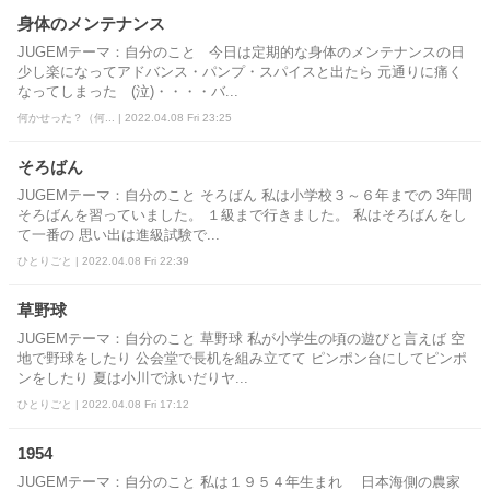
身体のメンテナンス
JUGEMテーマ：自分のこと 今日は定期的な身体のメンテナンスの日
少し楽になってアドバンス・パンプ・スパイスと出たら 元通りに痛く
なってしまった (泣)・・・・バ...
何かせった？（何... | 2022.04.08 Fri 23:25
そろばん
JUGEMテーマ：自分のこと そろばん 私は小学校３～６年までの 3年間
そろばんを習っていました。 １級まで行きました。 私はそろばんをし
て一番の 思い出は進級試験で...
ひとりごと | 2022.04.08 Fri 22:39
草野球
JUGEMテーマ：自分のこと 草野球 私が小学生の頃の遊びと言えば 空
地で野球をしたり 公会堂で長机を組み立てて ピンポン台にしてピンポ
ンをしたり 夏は小川で泳いだりヤ...
ひとりごと | 2022.04.08 Fri 17:12
1954
JUGEMテーマ：自分のこと 私は１９５４年生まれ 日本海側の農家