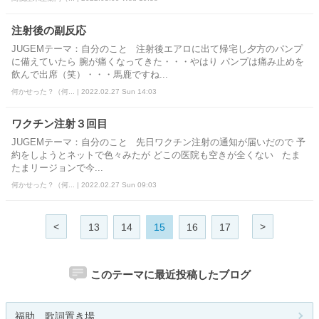
注射後の副反応
JUGEMテーマ：自分のこと 注射後エアロに出て帰宅し夕方のパンプ
に備えていたら 腕が痛くなってきた・・・やはり パンプは痛み止めを
飲んで出席（笑）・・・馬鹿ですね...
何かせった？（何... | 2022.02.27 Sun 14:03
ワクチン注射３回目
JUGEMテーマ：自分のこと 先日ワクチン注射の通知が届いだので 予
約をしようとネットで色々みたが どこの医院も空きが全くない たま
たまリージョンで今...
何かせった？（何... | 2022.02.27 Sun 09:03
<
>
13
14
15
16
17
このテーマに最近投稿したブログ
福助 歌詞置き場