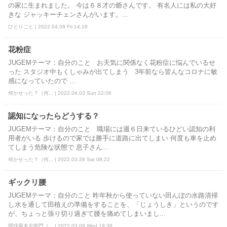
の家に生まれました。 今は６８才の爺さんです。 有名人には私の大好
きな ジャッキーチェンさんがいます。...
ひとりごと | 2022.04.08 Fri 14:18
花粉症
JUGEMテーマ：自分のこと お天気に関係なく花粉症に悩んでいるせ
った スタジオ中もくしゃみが出てしまう 3年前なら皆んなコロナに敏
感になっていたので ...
何かせった？（何... | 2022.04.03 Sun 22:06
認知になったらどうする？
JUGEMテーマ：自分のこと 職場には週６日来ているひどい認知の利
用者がいる 歩けるので家では勝手に道路に出てしまい 何度も車を止め
てしまう危険な状態で 息子さん...
何かせった？（何... | 2022.03.26 Sat 08:22
ギックリ腰
JUGEMテーマ：自分のこと 昨年秋から使っていない田んぼの水路清掃
し水を通して田植えの準備をすることを、「じょうしき」というのです
が、ちょっと張り切り過ぎて腰を痛めてしまいまし...
間伐屋木左衛門（... | 2022.03.09 Wed 19:38