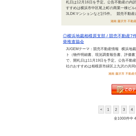
札日は12月16日を予定。公告不動産の内
すすめは横浜市中区尾上町の商業一棟ビル
3LDKマンションなど計5件。 競売不動産
湘南 藤沢市 不動産売
◎横浜地裁相模原支部 / 競売不動産7件
発推進協会
JUGEMテーマ：競売不動産情報 横浜地
ト（物件明細書、現況調査報告書、評価書）
で、開札日は11月19日を予定。公告不動
社のおすすめは相模原市緑区上九沢の共同
湘南 藤沢市 不動産売
<
1
2
3
4
全1000件中 41