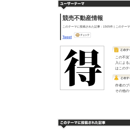
競売不動産情報
このテーマに投稿された記事：1505件 | このテーマの
Tweet
この不況
入による
はこのテ
作者のブ
その他の