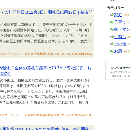
カテゴリー
/ 入札開始日は12月3日、開札日は同17日 | 都市開
家庭
(29
子育て
(
裁相模原支部は20日までに、競売不動産9件の公告を行い、3
家・マ
価書）の閲覧を開始した。入札期間は12月3日～同10日
した競売不動産の内訳は戸建5件、マンション4件。このうち
引越し
(
同市南区上鶴間本町、同区南台のマンション3件。 競売不
その他
(
お題
(63
却エージェント…有限会社都市開発推進協会 | 2025.11.20 Thu 16:47
札 / 全体の落札可能率は79.7％ / 弊社試算、お
レンタルサーバー
あなたのクリ
推進協会
200.71G
裁の小田原、相模原の両支部は19日、競売不動産の開札を行
能率は、小田原支部で100％（弊社おすすめの15件すべ
5件中3件で落札可）となった。また、横浜地裁本庁は18日、
た応札予想価額での落札可能率は54.7％（11件中6件）
3件で落札可能な応札予想価額を試算。これに伴い、横浜地
却エージェント…有限会社都市開発推進協会 | 2025.11.20 Thu 10:35
能率は81.8％ / おすすめ案件1件も | 都市開発