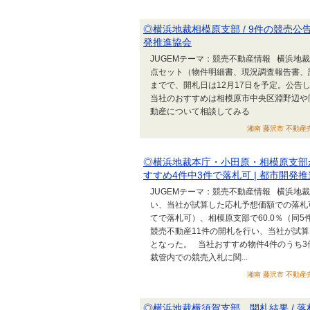
◎横浜地裁相模原支部 / 9件の競売公告 
発推進協会
JUGEMテーマ：競売不動産情報 横浜地
点セット（物件明細書、現況調査報告書、評
までで、開札日は12月17日を予定。公告
当社のおすすめは相模原市中央区淵野辺や
動産について相談してみる
湘南 藤沢市 不動産売
◎横浜地裁本庁・小田原・相模原支部が開
すすめ4件中3件で落札可 | 都市開発
JUGEMテーマ：競売不動産情報 横浜地
い、当社が試算した応札予想価額での落札可
てで落札可）、相模原支部で60.0％（同
競売不動産11件の開札を行い、当社が試算し
となった。 当社おすすめ物件4件のうち
裁管内での競売入札に関...
湘南 藤沢市 不動産売
◎横浜地裁横須賀支部、開札結果 / 落札可