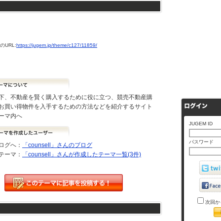
URL:
https://jugem.jp/theme/c127/11859/
下、不動産を賢く購入するために役に立つ、競売不動産購
お買い得物件を入手するための方法などを紹介するサイト
ーマ内へ
JUGEM ID
パスワード
ログへ：
「counsell」さんのブログ
テーマ：
「counsell」さんが作成したテーマ一覧(3件)
次回か