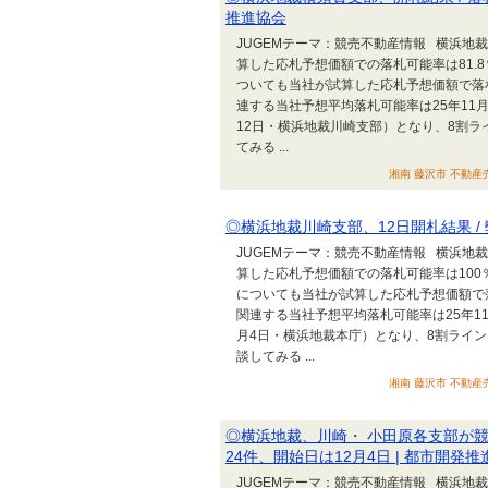
推進協会
JUGEMテーマ：競売不動産情報 横浜地
算した応札予想価額での落札可能率は81.
ついても当社が試算した応札予想価額で落
連する当社予想平均落札可能率は25年11月1
12日・横浜地裁川崎支部）となり、8割
てみる ...
湘南 藤沢市 不動産売
◎横浜地裁川崎支部、12日開札結果 /
JUGEMテーマ：競売不動産情報 横浜地
算した応札予想価額での落札可能率は100
についても当社が試算した応札予想価額で
関連する当社予想平均落札可能率は25年11月
月4日・横浜地裁本庁）となり、8割ライ
談してみる ...
湘南 藤沢市 不動産売
◎横浜地裁、川崎・ 小田原各支部が競売公
24件、開始日は12月4日 | 都市開発
JUGEMテーマ：競売不動産情報 横浜地