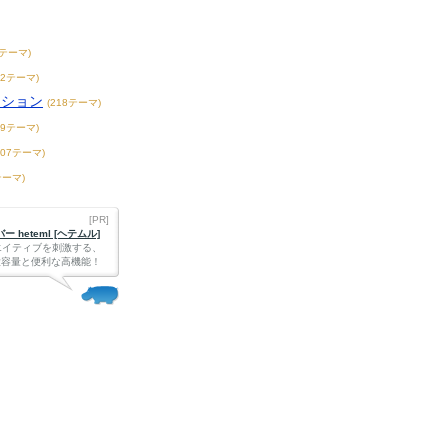
7テーマ)
42テーマ)
ンション
(218テーマ)
39テーマ)
407テーマ)
テーマ)
[PR]
 heteml [ヘテムル]
エイティブを刺激する、
Bの大容量と便利な高機能！