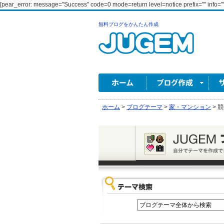
[pear_error: message="Success" code=0 mode=return level=notice prefix="" info=""
無料ブログをかんたん作成
ホーム
>
ブログテーマ
>
家・マンション
>
競