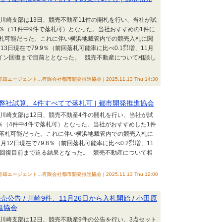
裁川崎支部は13日、競売不動産11件の開札を行い、当社が試
8％（11件中9件で落札可）となった。当社おすすめの1件に
札可能だった。これに伴い横浜地裁管内での競売入札に関
3日現在で79.9％（前回落札可能率に比べ0.1㌽増、11月
ライン回復まで目前ととなった。 競売不動産について相談し
却エージェント…有限会社都市開発推進協会 | 2025.11.13 Thu 14:30
 弊社試算、4件すべてで落札可 | 都市開発推進協会
裁川崎支部は12日、競売不動産4件の開札を行い、当社が試
％（4件中4件で落札可）となった。当社がおすすめした1件
落札可能だった。これに伴い横浜地裁管内での競売入札に
12日現在で79.8％（前回落札可能率に比べ0.2㌽増、11
ン回復目前まで迫る結果となった。 競売不動産について相
却エージェント…有限会社都市開発推進協会 | 2025.11.13 Thu 12:00
告 / 川崎9件、11月26日から入札開始 / 小田原
推進協会
裁川崎支部は12日、競売不動産9件の公告を行い、3点セット