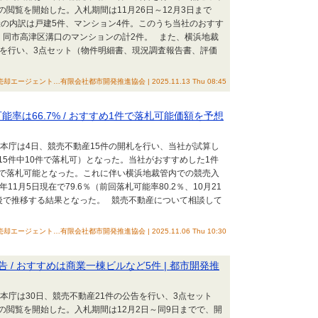
閲覧を開始した。入札期間は11月26日～12月3日まで
産の内訳は戸建5件、マンション4件。このうち当社のおすす
、同市高津区溝口のマンションの計2件。 また、横浜地裁
告を行い、3点セット（物件明細書、現況調査報告書、評価
却エージェント…有限会社都市開発推進協会 | 2025.11.13 Thu 08:45
能率は66.7% / おすすめ1件で落札可能価額を予想
裁本庁は4日、競売不動産15件の開札を行い、当社が試算し
15件中10件で落札可）となった。当社がおすすめした1件
で落札可能となった。これに伴い横浜地裁管内での競売入
1月5日現在で79.6％（前回落札可能率80.2％、10月21
後で推移する結果となった。 競売不動産について相談して
却エージェント…有限会社都市開発推進協会 | 2025.11.06 Thu 10:30
告 / おすすめは商業一棟ビルなど5件 | 都市開発推
裁本庁は30日、競売不動産21件の公告を行い、3点セット
の閲覧を開始した。入札期間は12月2日～同9日までで、開