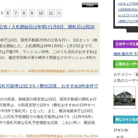
»セキュア(SS
»JUGEM I
5
6
7
8
9
10
11
>
»パスワード
»無料ブログ
公告 / 入札開始日は年明け1月6日、開札日は同20
裁本庁は4日、競売不動産25件の公告を行い、3点セット（物
を開始した。入札期間は26年1月6日～1月13日までで、
訳は戸建7件、マンション18件。このうち当社のおすすめは
湘南 藤沢市 
ほか、藤沢市羽鳥や茅ケ崎市十間坂などのマンション4件の
みる
却エージェント…有限会社都市開発推進協会 | 2025.12.05 Fri 12:15
カテゴリー「
人気のユーザ
落札可能率は92.3％ / 弊社試算、おすすめ3件全件で
裁の小田原、相模原の両支部は19日、競売不動産の開札を行
能率は、小田原支部で100％（弊社おすすめの15件すべ
5件中3件で落札可）となった。また、横浜地裁本庁は18日、
た応札予想価額での落札可能率は54.7％（11件中6件）
3件で落札可能な応札予想価額を試算。これに伴い、横浜地
ジャンル
却エージェント…有限会社都市開発推進協会 | 2025.12.04 Thu 08:54
生活