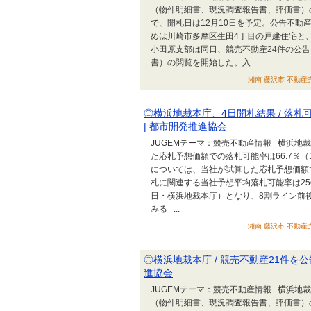
（物件明細書、現況調査報告書、評価書）の
で、開札日は12月10日を予定。公告不動
めは川崎市多摩区生田4丁目の戸建住宅と
小田原支部は同日、競売不動産24件の公
書）の閲覧を開始した。入...
湘南 藤沢市 不動産売
◎横浜地裁本庁、4日開札結果 / 落札可
| 都市開発推進協会
JUGEMテーマ：競売不動産情報 横浜地
た応札予想価額での落札可能率は66.7％（
については、当社が試算した応札予想価額
札に関連する当社予想平均落札可能率は25年1
日・横浜地裁本庁）となり、8割ライン前
みる ...
湘南 藤沢市 不動産売
◎横浜地裁本庁 / 競売不動産21件を公
進協会
JUGEMテーマ：競売不動産情報 横浜地
（物件明細書、現況調査報告書、評価書）