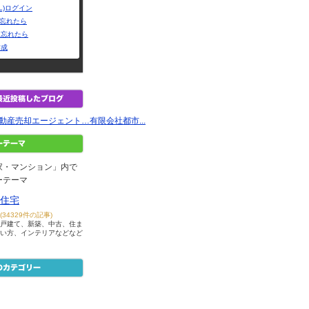
L)ログイン
Dを忘れたら
を忘れたら
作成
不動産売却エージェント…有限会社都市...
家・マンション」内で
ーテーマ
住宅
(34329件の記事)
戸建て、新築、中古、住ま
い方、インテリアなどなど