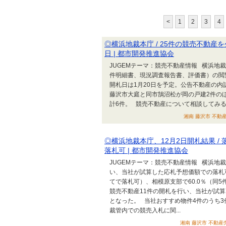
<
1
2
3
4
◎横浜地裁本庁 / 25件の競売不動産を
日 | 都市開発推進協会
JUGEMテーマ：競売不動産情報 横浜地
件明細書、現況調査報告書、評価書）の閲覧
開札日は1月20日を予定。公告不動産の内
藤沢市大庭と同市鵠沼松が岡の戸建2件の
計6件。 競売不動産について相談して
湘南 藤沢市 不動産売
◎横浜地裁本庁、12月2日開札結果 / 
落札可 | 都市開発推進協会
JUGEMテーマ：競売不動産情報 横浜地
い、当社が試算した応札予想価額での落札可
てで落札可）、相模原支部で60.0％（同
競売不動産11件の開札を行い、当社が試算し
となった。 当社おすすめ物件4件のうち
裁管内での競売入札に関...
湘南 藤沢市 不動産売