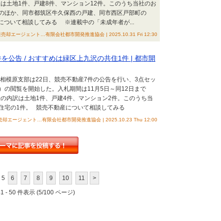
訳は土地1件、戸建8件、マンション12件。このうち当社のお
のほか、同市都筑区牛久保西の戸建、同市西区戸部町の
について相談してみる ※連載中の「未成年者が...
却エージェント…有限会社都市開発推進協会 | 2025.10.31 Fri 12:30
を公告 / おすすめは緑区上九沢の共住1件 | 都市開
裁相模原支部は22日、競売不動産7件の公告を行い、3点セッ
の閲覧を開始した。入札期間は11月5日～同12日まで
産の内訳は土地1件、戸建4件、マンション2件。このうち当
住宅の1件。 競売不動産について相談してみる
却エージェント…有限会社都市開発推進協会 | 2025.10.23 Thu 12:00
5
6
7
8
9
10
11
>
 - 50 件表示 (5/100 ページ)