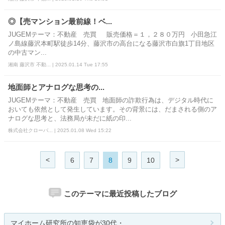
◎【売マンション最前線！ベ...
JUGEMテーマ：不動産 売買 販売価格＝１，２８０万円 小田急江
ノ島線藤沢本町駅徒歩14分、藤沢市の高台になる藤沢市白旗1丁目地区
の中古マン...
湘南 藤沢市 不動... | 2025.01.14 Tue 17:55
地面師とアナログな思考の...
JUGEMテーマ：不動産 売買 地面師の詐欺行為は、デジタル時代に
おいても依然として発生しています。その背景には、だまされる側のア
ナログな思考と、法務局が未だに紙の印...
株式会社クローバ... | 2025.01.08 Wed 15:22
<
>
6
7
8
9
10
このテーマに最近投稿したブログ
マイホーム研究所の知恵袋が30代・...