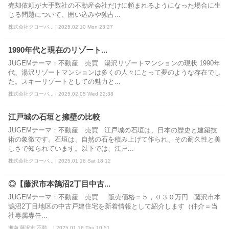
売却依頼が大手数社の不動産会社だけに頼まれるようになった場合に生
じる問題について、囲い込みや独占...
株式会社クローバ... | 2025.02.10 Mon 23:27
1990年代と現在のリゾート...
JUGEMテーマ：不動産 売買 湯沢リゾートマンションの現状 1990年
代、湯沢リゾートマンションは多くの人々にとって夢のような存在でし
た。スキーリゾートとしての魅力と...
株式会社クローバ... | 2025.02.05 Wed 22:38
江戸城の石垣と擁壁の比較
JUGEMテーマ：不動産 売買 江戸城の石垣は、日本の歴史と建築技
術の象徴です。石垣は、自然の石を積み上げて作られ、その耐久性と美
しさで知られています。以下では、江戸...
株式会社クローバ... | 2025.01.18 Sat 18:12
◎【藤沢市本鵠沼2丁目中古...
JUGEMテーマ：不動産 売買 販売価格＝５，０３０万円 藤沢市本
鵠沼2丁目地区の中古戸建住宅を新着情報として紹介します（仲介＝当
社専属専任...
湘南 藤沢市 不動... | 2025.01.16 Thu 10:51