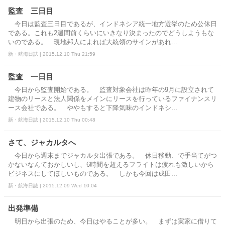
監査 三日目
今日は監査三日目であるが、インドネシア統一地方選挙のため公休日
である。これも2週間前くらいにいきなり決まったのでどうしようもな
いのである。 現地邦人によれば大統領のサインがあれ...
新・航海日誌 | 2015.12.10 Thu 21:59
監査 一日目
今日から監査開始である。 監査対象会社は昨年の9月に設立されて
建物のリースと法人関係をメインにリースを行っているファイナンスリ
ース会社である。 ややもすると下降気味のインドネシ...
新・航海日誌 | 2015.12.10 Thu 00:48
さて、ジャカルタへ
今日から週末までジャカルタ出張である。 休日移動、で手当てがつ
かないなんておかしいし、6時間を超えるフライトは疲れも激しいから
ビジネスにしてほしいものである。 しかも今回は成田...
新・航海日誌 | 2015.12.09 Wed 10:04
出発準備
明日から出張のため、今日はやることが多い。 まずは実家に借りて