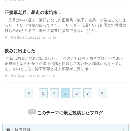
正規軍老兵、暴走の末始末...
先月定年を迎え、嘱託となった正規兵（以下、老兵）が暴走してしま
った、という情報が回ってきた。 リーダー会議という部署の管理職の
打ち合わせの場で、海外の監査に参加できない（とい...
新・航海日誌 | 2015.11.23 Mon 17:36
飲みに出ました
今日は同僚と飲みに出ました。 今の会社は生え抜きプロパーである
正規軍と親会社からの降下部隊と転職してきた外人部隊からなってい
る。今のところ、降下部隊と外人部隊が主要なポス...
新・航海日誌 | 2015.11.23 Mon 17:11
<
>
3
4
5
6
7
このテーマに最近投稿したブログ
新・航海日誌