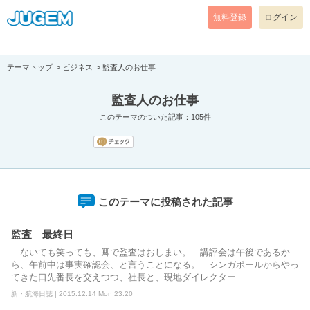
[pear_error: message="Success" code=0 mode=return level=notice
prefix="" info=""]
無料登録
ログイン
テーマトップ
ビジネス
監査人のお仕事
監査人のお仕事
このテーマのついた記事：105件
このテーマに投稿された記事
監査 最終日
ないても笑っても、卿で監査はおしまい。 講評会は午後であるか
ら、午前中は事実確認会、と言うことになる。 シンガポールからやっ
てきた口先番長を交えつつ、社長と、現地ダイレクター...
新・航海日誌 | 2015.12.14 Mon 23:20