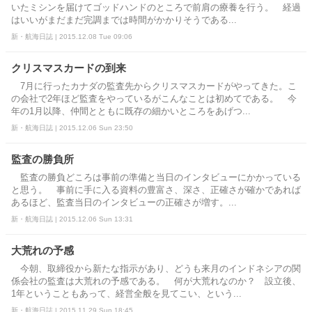
いたミシンを届けてゴッドハンドのところで前肩の療養を行う。 経過
はいいがまだまだ完調までは時間がかかりそうである...
新・航海日誌 | 2015.12.08 Tue 09:06
クリスマスカードの到来
7月に行ったカナダの監査先からクリスマスカードがやってきた。こ
の会社で2年ほど監査をやっているがこんなことは初めてである。 今
年の1月以降、仲間とともに既存の細かいところをあげつ...
新・航海日誌 | 2015.12.06 Sun 23:50
監査の勝負所
監査の勝負どころは事前の準備と当日のインタビューにかかっている
と思う。 事前に手に入る資料の豊富さ、深さ、正確さが確かであれば
あるほど、監査当日のインタビューの正確さが増す。...
新・航海日誌 | 2015.12.06 Sun 13:31
大荒れの予感
今朝、取締役から新たな指示があり、どうも来月のインドネシアの関
係会社の監査は大荒れの予感である。 何が大荒れなのか？ 設立後、
1年ということもあって、経営全般を見てこい、という...
新・航海日誌 | 2015.11.29 Sun 18:45