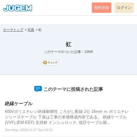
[pear_error: message="Success" code=0 mode=return level=notice
prefix="" info=""]
無料登録
ログイン
テーマトップ
写真
虹
虹
このテーマのついた記事：135件
このテーマに投稿された記事
絶縁ケーブル
600Vポリエチレン絶縁耐燃性 ころがし配線 2心 16mm ｍ ポリエチレ
ンシースケーブル 下表は工事の単価構成内容である。 絶縁ケーブル
(VVF),(EM-EEF) 支持材 インシュロック, 低圧ケーブル接...
Test blog | 2009.12.27 Sun 04:01