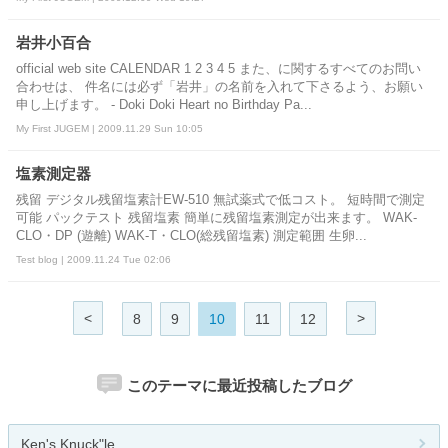
岩井小百合
official web site CALENDAR 1 2 3 4 5 また、に関するすべてのお問い
合わせは、 件名には必ず「岩井」の名前を入れて下さるよう、お願い
申し上げます。 - Doki Doki Heart no Birthday Pa...
My First JUGEM | 2009.11.29 Sun 10:05
塩素測定器
残留 デジタル残留塩素計EW-510 無試薬式で低コスト。 短時間で測定
可能 パックテスト 残留塩素 簡単に残留塩素測定が出来ます。 WAK-
CLO・DP (遊離) WAK-T・CLO(総残留塩素) 測定範囲 生卵...
Test blog | 2009.11.24 Tue 02:06
<
>
8
9
10
11
12
このテーマに最近投稿したブログ
Ken's Knuck"le