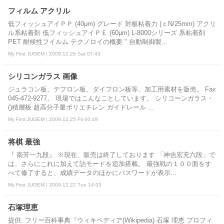
フィルム アクリル
低フィッシュアイＰＰ (40μm) グレード 対板粘着力 (ｃN/25mm) アクリ
ル系粘着剤 低フィッシュアイＰＥ (60μm) L-8000シリーズ 系粘着剤
PET 耐候性フイルム テクノロイの概要 " 自動制御製...
My First JUGEM | 2009.12.26 Sat 07:43
シリコンガラス 画像
ジュラコン板、テフロン板、ダイフロン板等、加工用素材を販売。 Fax
045-472-9277。 現場ではこんなことしています。 シリコーンガラス・
()積層板 超高分子量ポリエチレン ガイドレール ...
My First JUGEM | 2009.12.25 Fri 00:49
将棋 最強
『 南芳一九段』 ※現在、販売は終了しております 「神吉宏充六段」で
は、さらにこれに加えて詰モードを追加搭載。 最強戦の１００面をす
べて修了すると、成績データのほかにパスワードが表示...
My First JUGEM | 2009.12.22 Tue 14:03
石塚理恵
提供: フリー百科事典『ウィキペディア(Wikipedia) 石塚 理恵 プロフィ