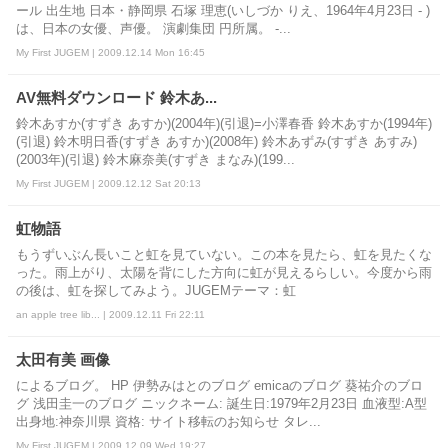
ール 出生地 日本・静岡県 石塚 理恵(いしづか りえ、1964年4月23日 - )
は、日本の女優、声優。 演劇集団 円所属。 -...
My First JUGEM | 2009.12.14 Mon 16:45
AV無料ダウンロード 鈴木あ...
鈴木あすか(すずき あすか)(2004年)(引退)=小澤春香 鈴木あすか(1994年)
(引退) 鈴木明日香(すずき あすか)(2008年) 鈴木あずみ(すずき あすみ)
(2003年)(引退) 鈴木麻奈美(すずき まなみ)(199...
My First JUGEM | 2009.12.12 Sat 20:13
虹物語
もうずいぶん長いこと虹を見ていない。この本を見たら、虹を見たくな
った。雨上がり、太陽を背にした方向に虹が見えるらしい。今度から雨
の後は、虹を探してみよう。JUGEMテーマ：虹
an apple tree lib... | 2009.12.11 Fri 22:11
太田有美 画像
によるブログ。 HP 伊勢みはとのブログ emicaのブログ 葵祐介のブロ
グ 浅田圭一のブログ ニックネーム: 誕生日:1979年2月23日 血液型:A型
出身地:神奈川県 資格: サイト移転のお知らせ タレ...
My First JUGEM | 2009.12.09 Wed 19:27