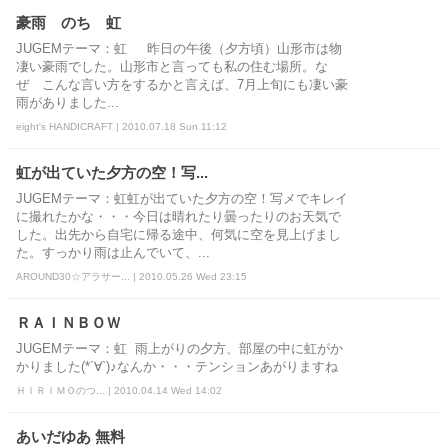
豪雨 のち 虹
JUGEMテーマ：虹 昨日の午後（夕方頃）山形市は物
凄い豪雨でした。山形市と言っても私の住む場所。な
ぜ こんな言い方をするかと言えば、7月上旬にも凄い豪
雨がありました...
eight's HANDICRAFT | 2010.07.18 Sun 11:12
虹が出ていた夕方の空！写...
JUGEMテーマ：虹虹が出ていた夕方の空！写メでキレイ
に撮れたかな・・・今日は晴れたり曇ったりのお天気で
した。出先から自宅に帰る途中、何気に空を見上げまし
た。すっかり雨は止んでいて、...
AROUND30☆アラサー... | 2010.05.26 Wed 23:15
ＲＡＩＮＢＯＷ
JUGEMテーマ：虹 雨上がりの夕方、部屋の中に虹がか
かりました(*´∀`)♪なんか・・・テンションあがりますね
ＨＩＲＩＭＯのつ... | 2010.04.14 Wed 14:02
あいだゆあ 無料