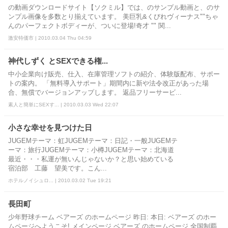
の動画ダウンロードサイト【ソクミル】では、のサンプル動画と、のサ
ンプル画像を多数とり揃えています。 美巨乳&くびれヴィーナス""ちゃ
んのパーフェクトボディーが、ついに登場!奇才 "" 関...
激安特価市 | 2010.03.04 Thu 04:59
神代しずく とSEXできる権...
中小企業向け販売、仕入、在庫管理ソフトの紹介、体験版配布、サポー
トの案内。 「無料導入サポート」期間内に新や法令改正があった場
合、無償でバージョンアップします。 返品フリーサービ...
素人と簡単にSEXす... | 2010.03.03 Wed 22:07
小さな幸せを見つけた日
JUGEMテーマ：虹JUGEMテーマ：日記・一般JUGEMテ
ーマ：旅行JUGEMテーマ：小樽JUGEMテーマ：北海道
最近・・・私運が無いんじゃないか？と思い始めている
宿泊部 工藤 望美です。こん...
ホテルノイシュロ... | 2010.03.02 Tue 19:21
長田町
少年野球チーム ベアーズ のホームページ 昨日: 本日: ベアーズ のホー
ムページへようこそ! メインページ ベアーズ のホームページ 全国制覇