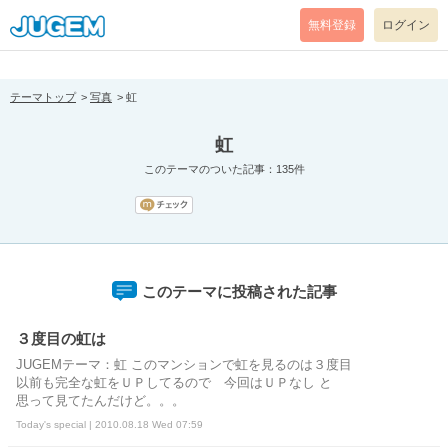
[pear_error: message="Success" code=0 mode=return level=notice
prefix="" info=""]
無料登録
ログイン
テーマトップ
写真
虹
虹
このテーマのついた記事：135件
このテーマに投稿された記事
３度目の虹は
JUGEMテーマ：虹 このマンションで虹を見るのは３度目
以前も完全な虹をＵＰしてるので 今回はＵＰなし と
思って見てたんだけど。。。
Today's special | 2010.08.18 Wed 07:59