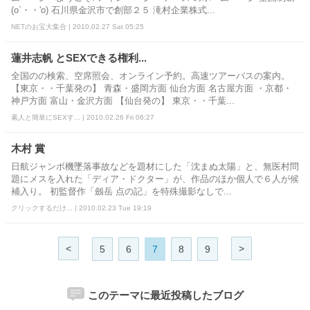
(o`・・'o) 石川県金沢市で創部２５ 滝村企業株式...
NETのお宝大集合 | 2010.02.27 Sat 05:25
蓮井志帆 とSEXできる権利...
全国のの検索、空席照会、オンライン予約。高速ツアーバスの案内。
【東京・・千葉発の】 青森・盛岡方面 仙台方面 名古屋方面 ・京都・
神戸方面 富山・金沢方面 【仙台発の】 東京・・千葉...
素人と簡単にSEXす... | 2010.02.26 Fri 06:27
木村 賞
日航ジャンボ機墜落事故などを題材にした「沈まぬ太陽」と、無医村問
題にメスを入れた「ディア・ドクター」が、作品のほか個人で６人が候
補入り。 初監督作「劔岳 点の記」を特殊撮影なしで...
クリックするだけ... | 2010.02.23 Tue 19:19
<
>
5
6
7
8
9
このテーマに最近投稿したブログ