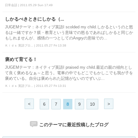
日常会話 | 2011.05.29 Sun 17:49
しかるべきときにしかる（...
JUGEMテーマ：ネイティブ英語I scolded my child.しかるというのと怒
るは一緒ですか？躾・教育という意味での怒るであればしかると同じか
もしれませんが、感情の一つとしてのAngryの意味での...
Ｋｉｄｓ 英語ブロ... | 2011.05.27 Fri 13:38
褒めて育てる！
JUGEMテーマ：ネイティブ英語I praised my child.最近の親の傾向とし
て良く褒めるなぁ～と思う。電車の中でもどこでもかしこでも我が子を
褒めている。自分は褒められた記憶がないのでずいぶ...
Ｋｉｄｓ 英語ブロ... | 2011.05.27 Fri 13:31
<
>
6
7
8
9
10
このテーマに最近投稿したブログ