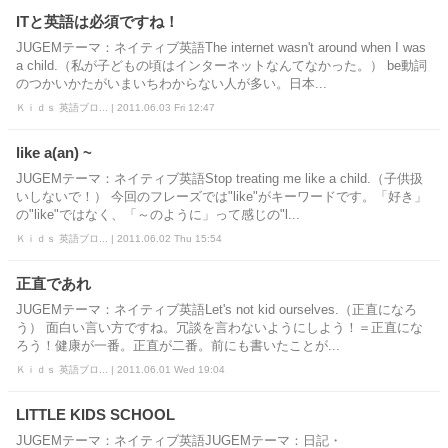
ITと英語は必須ですね！
JUGEMテーマ：ネイティブ英語The internet wasn't around when I was
a child.（私が子どもの頃はインターネットなんてなかった。） be動詞
のつかいかたがいまいちわからない人が多い。日本...
Ｋｉｄｓ 英語ブロ... | 2011.06.03 Fri 12:47
like a(an) ~
JUGEMテーマ：ネイティブ英語Stop treating me like a child.（子供扱
いしないで！） 今回のフレーズでは"like"がキーワードです。「好き」
の"like"ではなく、「～のように」って感じの"l...
Ｋｉｄｓ 英語ブロ... | 2011.06.02 Thu 15:54
正直であれ
JUGEMテーマ：ネイティブ英語Let's not kid ourselves.（正直になろ
う） 面白い言い方ですね。冗談を言わないようにしよう！＝正直にな
ろう！健康が一番。正直が二番。前にも書いたことが...
Ｋｉｄｓ 英語ブロ... | 2011.06.01 Wed 19:04
LITTLE KIDS SCHOOL
JUGEMテーマ：ネイティブ英語JUGEMテーマ：日記・