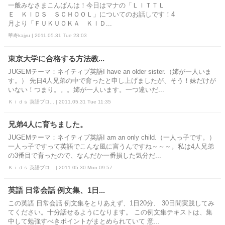
一般みなさまこんばんは！今日はマナの「ＬＩＴＴＬ
Ｅ ＫＩＤＳ ＳＣＨＯＯＬ」についてのお話しです！4
月より「ＦＵＫＵＯＫＡ ＫＩＤ...
華寿kajyu | 2011.05.31 Tue 23:03
東京大学に合格する方法教...
JUGEMテーマ：ネイティブ英語I have an older sister.（姉が一人いま
す。） 先日4人兄弟の中で育ったと申し上げましたが、そう！妹だけが
いない！つまり。。。姉が一人います。一つ違いだ...
Ｋｉｄｓ 英語ブロ... | 2011.05.31 Tue 11:35
兄弟4人に育ちました。
JUGEMテーマ：ネイティブ英語I am an only child.（一人っ子です。）
一人っ子ですって英語でこんな風に言うんですね～～～。私は4人兄弟
の3番目で育ったので、なんだか一番損した気分だ...
Ｋｉｄｓ 英語ブロ... | 2011.05.30 Mon 09:57
英語 日常会話 例文集、1日...
この英語 日常会話 例文集をとりあえず、1日20分、 30日間実践してみ
てください。十分話せるようになります。 この例文集テキストは、集
中して勉強すべきポイントがまとめられていて 意...