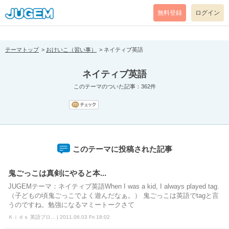
[pear_error: message="Success" code=0 mode=return level=notice
prefix="" info=""]
無料登録
ログイン
テーマトップ
おけいこ（習い事）
ネイティブ英語
ネイティブ英語
このテーマのついた記事：362件
このテーマに投稿された記事
鬼ごっこは真剣にやると本...
JUGEMテーマ：ネイティブ英語When I was a kid, I always played tag.
（子どもの頃鬼ごっこでよく遊んだなぁ。） 鬼ごっこは英語でtagと言
うのですね。勉強になるマミートークさて
Ｋｉｄｓ 英語ブロ... | 2011.06.03 Fri 18:02