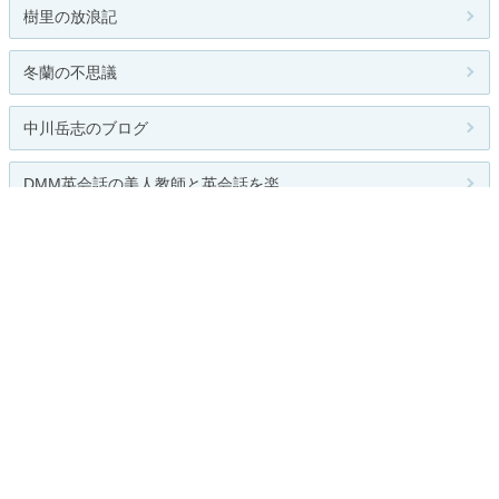
樹里の放浪記
冬蘭の不思議
中川岳志のブログ
DMM英会話の美人教師と英会話を楽...
DMM英会話で英会話を楽しむブログ
関連カテゴリー
総合
読書
音楽鑑賞
映画鑑賞
演劇鑑賞
写真
おけいこ（習い事）
手芸
コレクション
その他
お題