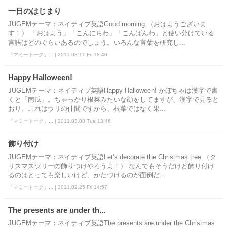
一日のはじまり
JUGEMテーマ：ネイティブ英語Good morning.（おはようございま
す！） 「おはよう」「こんにちわ」「こんばんわ」と使い分けている
言語はどのぐらいあるのでしょう。いろんな言葉を研究し...
「マミートーク」... | 2011.03.11 Fri 18:40
Happy Halloween!
JUGEMテーマ：ネイティブ英語Happy Halloween! かぼちゃは漢字で書
くと「南瓜」。ちゃっかり根菜みたいな顔をしてますが、漢字で見ると
おり、これはウリの仲間ですから、根菜ではなく果...
「マミートーク」... | 2011.03.08 Tue 13:46
飾り付け
JUGEMテーマ：ネイティブ英語Let's decorate the Christmas tree.（ク
リスマスツリーの飾りつけやろうよ！） なんでもそうだけど飾り付け
るのはとっても楽しいけど、かたづけるのが面倒だ...
「マミートーク」... | 2011.02.25 Fri 14:57
The presents are under th...
JUGEMテーマ：ネイティブ英語The presents are under the Christmas