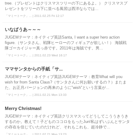
tree.（プレゼントはクリスマスツリーの下にあるよ。） クリスマスプ
レゼントをツリーの下に並べる風習は西洋ならでは...
「マミートーク」... | 2011.02.25 Fri 12:17
いなばうあ～～～
JUGEMテーマ：ネイティブ英語Santa, I want a super hero action
figure.（サンタさん、戦隊ヒーローのフィギュアが欲しい！） 海賊戦
隊ゴーカイジャー真っ赤です。2011年は海賊です。男...
「マミートーク」... | 2011.02.23 Wed 16:17
ママサンタからの手紙「サ...
JUGEMテーマ：ネイティブ英語JUGEMテーマ：教育What will you
wish for from Santa Claus?（サンタさんに何お願いするの？）またま
た、お正月バージョンの再来のように"wish"という言葉が...
「マミートーク」... | 2011.02.21 Mon 13:33
Merry Christmas!
JUGEMテーマ：ネイティブ英語クリスマスってどうしてこううきうき
するのか。教えて！子どものココロをもったJun!私はずいぶんとサンタ
の存在を信じていたのだけれど、それもこれも、超冷静で...
「マミートーク」... | 2011.02.21 Mon 13:23