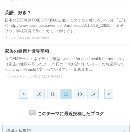
英語、好き？
日本の英語教師TOIEC平均560点 教えるのでなく教わるレベル( ﾟДﾟ)
＜ http://www.news-postseven.com/archives/20110216_12823.html そ
りゃ、学校教育で身につかないわけです。 ...
ゆるブロ | 2011.02.19 Sat 18:05
家族の健康と世界平和
JUGEMテーマ：ネイティブ英語I wished for good health for my family.
（家族の健康を願ったよ） 昨日の「何お祈りしたの～」のお返事です
ね。prayからwishに変わっていますが、まあまあ...
「マミートーク」... | 2011.02.18 Fri 19:30
<
>
10
11
12
13
14
このテーマに最近投稿したブログ
樹里の放浪記