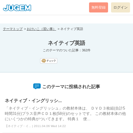
[pear_error: message="Success" code=0 mode=return level=notice
prefix="" info=""]
無料登録
ログイン
テーマトップ
おけいこ（習い事）
ネイティブ英語
ネイティブ英語
このテーマのついた記事：362件
このテーマに投稿された記事
ネイティブ・イングリッシ...
「ネイティブ・イングリッシュ」の教材本体は、 ＤＶＤ３枚組(合計5
時間31分)プラス音声ＣＤ１枚(58分)のセットです。 この教材本体の他
にいくつかの特典がついてきます。 特典１ 便...
【ネイティブ・イ... | 2011.04.06 Wed 14:22